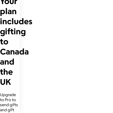
Your
plan
includes
gifting
to
Canada
and
the
UK
Upgrade
to Pro to
send gifts
and gift