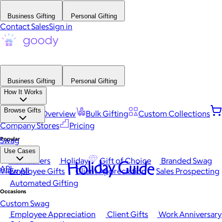
Business Gifting
Personal Gifting
Contact Sales
Sign in
Business Gifting
Personal Gifting
How It Works
Browse Gifts
Platform Overview
Bulk Gifting
Custom Collections
Company Stores
Pricing
Popular
Swag
Use Cases
Best Sellers
Holiday
Gift of Choice
Branded Swag
Holiday Guide
API
View All
Employee Gifts
Client Appreciation
Sales Prospecting
Automated Gifting
Occasions
Custom Swag
Employee Appreciation
Client Gifts
Work Anniversary