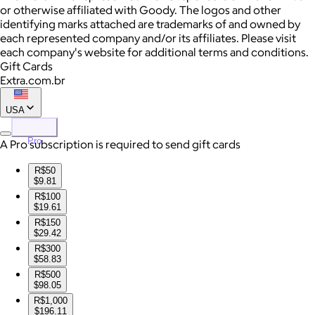
or otherwise affiliated with Goody. The logos and other
identifying marks attached are trademarks of and owned by
each represented company and/or its affiliates. Please visit
each company's website for additional terms and conditions.
Gift Cards
Extra.com.br
USA
Pro
A Pro subscription is required to send gift cards
R$50
$9.81
R$100
$19.61
R$150
$29.42
R$300
$58.83
R$500
$98.05
R$1,000
$196.11