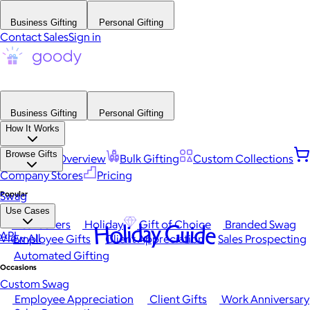
Business Gifting
Personal Gifting
Contact Sales
Sign in
Business Gifting
Personal Gifting
How It Works
Browse Gifts
Platform Overview
Bulk Gifting
Custom Collections
Company Stores
Pricing
Popular
Swag
Use Cases
Best Sellers
Holiday
Gift of Choice
Branded Swag
Holiday Guide
API
View All
Employee Gifts
Client Appreciation
Sales Prospecting
Automated Gifting
Occasions
Custom Swag
Employee Appreciation
Client Gifts
Work Anniversary