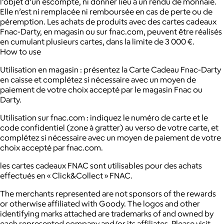
l’objet d’un escompte, ni donner lieu à un rendu de monnaie.
Elle n’est ni remplacée ni remboursée en cas de perte ou de
péremption. Les achats de produits avec des cartes cadeaux
Fnac-Darty, en magasin ou sur fnac.com, peuvent être réalisés
en cumulant plusieurs cartes, dans la limite de 3 000 €.
How to use
Utilisation en magasin : présentez la Carte Cadeau Fnac-Darty
en caisse et complétez si nécessaire avec un moyen de
paiement de votre choix accepté par le magasin Fnac ou
Darty.
Utilisation sur fnac.com : indiquez le numéro de carte et le
code confidentiel (zone à gratter) au verso de votre carte, et
complétez si nécessaire avec un moyen de paiement de votre
choix accepté par fnac.com.
les cartes cadeaux FNAC sont utilisables pour des achats
effectués en « Click&Collect » FNAC.
The merchants represented are not sponsors of the rewards
or otherwise affiliated with Goody. The logos and other
identifying marks attached are trademarks of and owned by
each represented company and/or its affiliates. Please visit