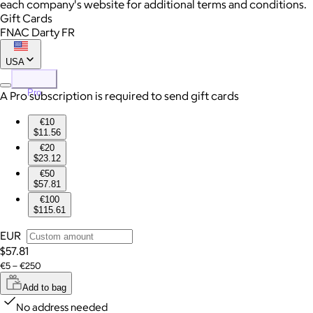
each company's website for additional terms and conditions.
Gift Cards
FNAC Darty FR
USA
Pro
A Pro subscription is required to send gift cards
€10
$11.56
€20
$23.12
€50
$57.81
€100
$115.61
EUR
$57.81
€5 – €250
Add to bag
No address needed