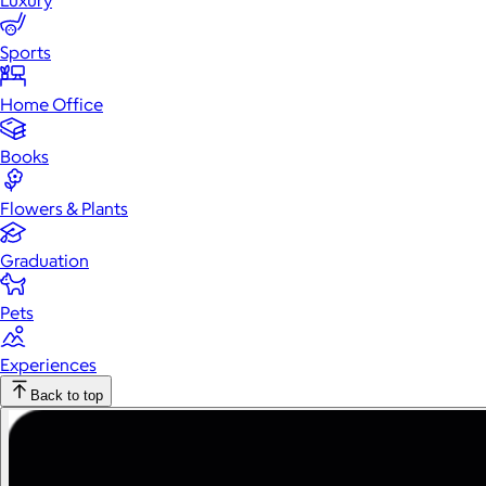
Luxury
Sports
Home Office
Books
Flowers & Plants
Graduation
Pets
Experiences
Back to top