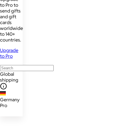
to Pro to
send gifts
and gift
cards
worldwide
to 140+
countries.
Upgrade
to Pro
Global
shipping
Germany
Pro