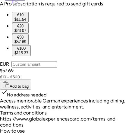
Pro
A Pro subscription is required to send gift cards
€10
$11.54
€20
$23.07
€50
$57.69
€100
$115.37
EUR
$57.69
€10 – €500
Add to bag
No address needed
Access memorable German experiences including dining,
wellness, activities, and entertainment.
Terms and conditions
https://www.globalexperiencescard.com/terms-and-
conditions
How to use