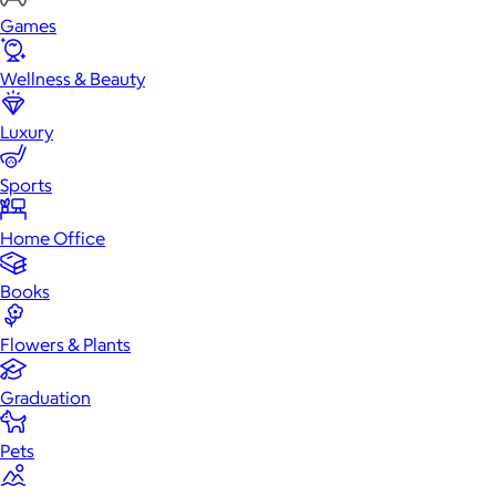
Games
Wellness & Beauty
Luxury
Sports
Home Office
Books
Flowers & Plants
Graduation
Pets