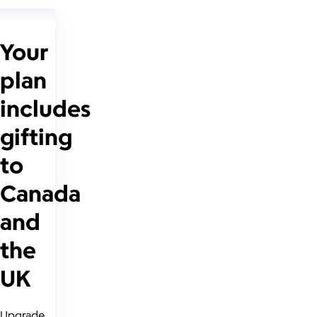
Your
plan
includes
gifting
to
Canada
and
the
UK
Upgrade