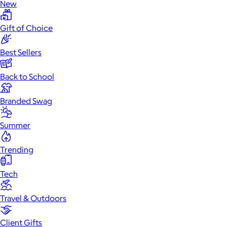
New
Gift of Choice
Best Sellers
Back to School
Branded Swag
Summer
Trending
Tech
Travel & Outdoors
Client Gifts