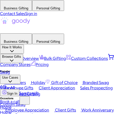
Business Gifting
Personal Gifting
Contact Sales
Sign in
Business Gifting
Personal Gifting
How It Works
Browse Gifts
Platform Overview
Bulk Gifting
Custom Collections
Company Stores
Pricing
Popular
Swag
Use Cases
Best Sellers
Holiday
Gift of Choice
Branded Swag
API
View All
Employee Gifts
Client Appreciation
Sales Prospecting
Send a gift
Automated Gifting
Sign In
Occasions
Book a call
Custom Swag
Home
Employee Appreciation
Client Gifts
Work Anniversary
Home