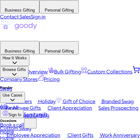
Business Gifting
Personal Gifting
Contact Sales
Sign in
Business Gifting
Personal Gifting
How It Works
Browse Gifts
Platform Overview
Bulk Gifting
Custom Collections
Company Stores
Pricing
Popular
Swag
Use Cases
Best Sellers
Holiday
Gift of Choice
Branded Swag
API
View All
Employee Gifts
Client Appreciation
Sales Prospecting
Send a gift
Automated Gifting
Sign In
Occasions
Book a call
Custom Swag
Home
Employee Appreciation
Client Gifts
Work Anniversary
Home