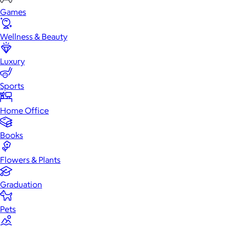
Games
Wellness & Beauty
Luxury
Sports
Home Office
Books
Flowers & Plants
Graduation
Pets