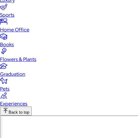
Luxury
Sports
Home Office
Books
Flowers & Plants
Graduation
Pets
Experiences
Back to top