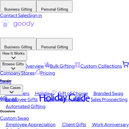
Business Gifting
Personal Gifting
Contact Sales
Sign in
Business Gifting
Personal Gifting
How It Works
Browse Gifts
Platform Overview
Bulk Gifting
Custom Collections
Company Stores
Pricing
Popular
Swag
Use Cases
Best Sellers
Holiday
Gift of Choice
Branded Swag
Holiday Guide
API
View All
Employee Gifts
Client Appreciation
Sales Prospecting
Automated Gifting
Occasions
Custom Swag
Employee Appreciation
Client Gifts
Work Anniversary