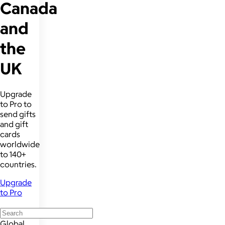
Canada
and
the
UK
Upgrade
to Pro to
send gifts
and gift
cards
worldwide
to 140+
countries.
Upgrade
to Pro
Global