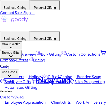
Business Gifting
Personal Gifting
Contact Sales
Sign in
Business Gifting
Personal Gifting
How It Works
Browse Gifts
Platform Overview
Bulk Gifting
Custom Collections
Company Stores
Pricing
Popular
Swag
Use Cases
Best Sellers
Holiday
Gift of Choice
Branded Swag
Holiday Guide
API
View All
Employee Gifts
Client Appreciation
Sales Prospecting
Automated Gifting
Occasions
Custom Swag
Employee Appreciation
Client Gifts
Work Anniversary