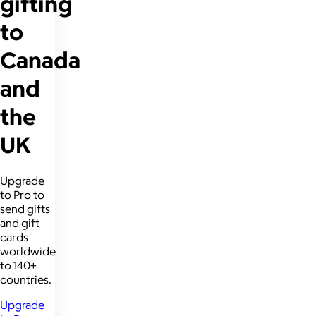
gifting
to
Canada
and
the
UK
Upgrade
to Pro to
send gifts
and gift
cards
worldwide
to 140+
countries.
Upgrade