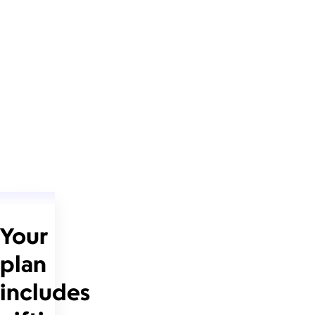
Your
plan
includes