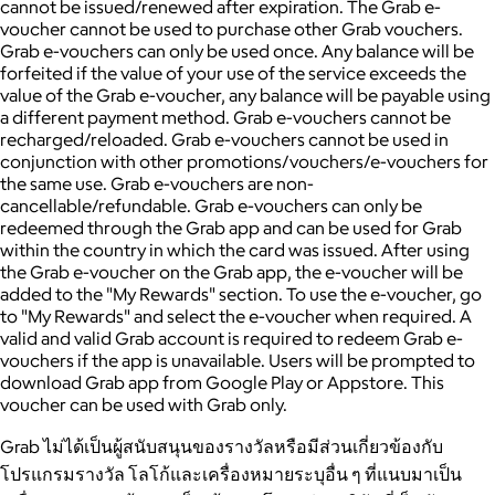
cannot be issued/renewed after expiration. The Grab e-
voucher cannot be used to purchase other Grab vouchers.
Grab e-vouchers can only be used once. Any balance will be
forfeited if the value of your use of the service exceeds the
value of the Grab e-voucher, any balance will be payable using
a different payment method. Grab e-vouchers cannot be
recharged/reloaded. Grab e-vouchers cannot be used in
conjunction with other promotions/vouchers/e-vouchers for
the same use. Grab e-vouchers are non-
cancellable/refundable. Grab e-vouchers can only be
redeemed through the Grab app and can be used for Grab
within the country in which the card was issued. After using
the Grab e-voucher on the Grab app, the e-voucher will be
added to the "My Rewards" section. To use the e-voucher, go
to "My Rewards" and select the e-voucher when required. A
valid and valid Grab account is required to redeem Grab e-
vouchers if the app is unavailable. Users will be prompted to
download Grab app from Google Play or Appstore. This
voucher can be used with Grab only.
Grab ไม่ได้เป็นผู้สนับสนุนของรางวัลหรือมีส่วนเกี่ยวข้องกับ
โปรแกรมรางวัล โลโก้และเครื่องหมายระบุอื่น ๆ ที่แนบมาเป็น