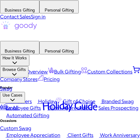
Business Gifting
Personal Gifting
Contact Sales
Sign in
Business Gifting
Personal Gifting
How It Works
Browse Gifts
Platform Overview
Bulk Gifting
Custom Collections
Company Stores
Pricing
Popular
Swag
Use Cases
Best Sellers
Holiday
Gift of Choice
Branded Swag
Holiday Guide
API
View All
Employee Gifts
Client Appreciation
Sales Prospecting
Automated Gifting
Occasions
Custom Swag
Employee Appreciation
Client Gifts
Work Anniversary