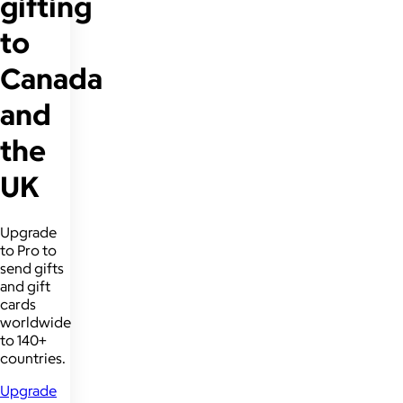
gifting
to
Canada
and
the
UK
Upgrade
to Pro to
send gifts
and gift
cards
worldwide
to 140+
countries.
Upgrade