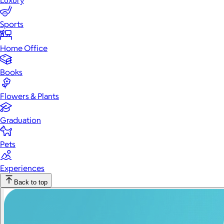
Luxury
Sports
Home Office
Books
Flowers & Plants
Graduation
Pets
Experiences
Back to top