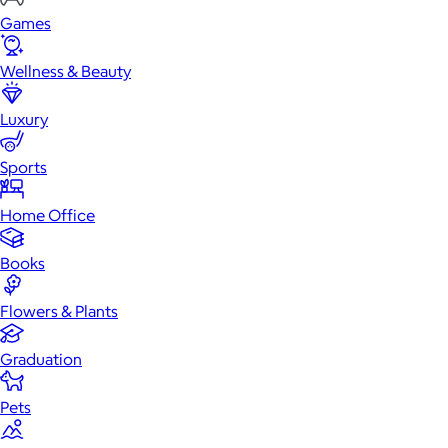
Games
Wellness & Beauty
Luxury
Sports
Home Office
Books
Flowers & Plants
Graduation
Pets