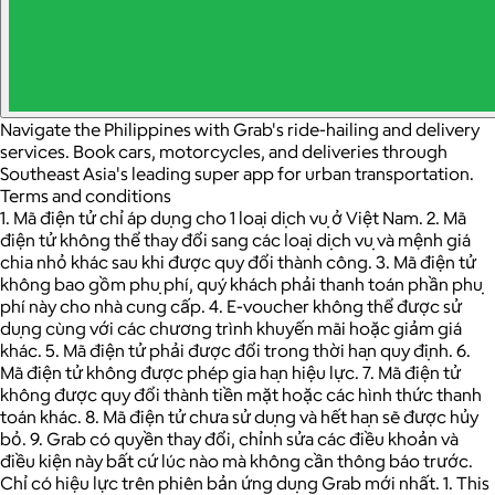
Navigate the Philippines with Grab's ride-hailing and delivery
services. Book cars, motorcycles, and deliveries through
Southeast Asia's leading super app for urban transportation.
Terms and conditions
1. Mã điện tử chỉ áp dụng cho 1 loại dịch vụ ở Việt Nam. 2. Mã
điện tử không thể thay đổi sang các loại dịch vụ và mệnh giá
chia nhỏ khác sau khi được quy đổi thành công. 3. Mã điện tử
không bao gồm phụ phí, quý khách phải thanh toán phần phụ
phí này cho nhà cung cấp. 4. E-voucher không thể được sử
dụng cùng với các chương trình khuyến mãi hoặc giảm giá
khác. 5. Mã điện tử phải được đổi trong thời hạn quy định. 6.
Mã điện tử không được phép gia hạn hiệu lực. 7. Mã điện tử
không được quy đổi thành tiền mặt hoặc các hình thức thanh
toán khác. 8. Mã điện tử chưa sử dụng và hết hạn sẽ được hủy
bỏ. 9. Grab có quyền thay đổi, chỉnh sửa các điều khoản và
điều kiện này bất cứ lúc nào mà không cần thông báo trước.
Chỉ có hiệu lực trên phiên bản ứng dụng Grab mới nhất. 1. This