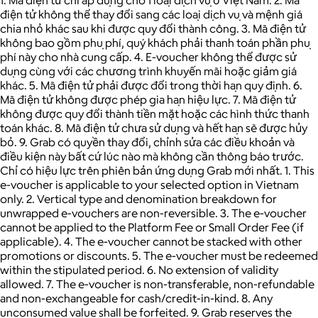
điện tử không thể thay đổi sang các loại dịch vụ và mệnh giá
chia nhỏ khác sau khi được quy đổi thành công. 3. Mã điện tử
không bao gồm phụ phí, quý khách phải thanh toán phần phụ
phí này cho nhà cung cấp. 4. E-voucher không thể được sử
dụng cùng với các chương trình khuyến mãi hoặc giảm giá
khác. 5. Mã điện tử phải được đổi trong thời hạn quy định. 6.
Mã điện tử không được phép gia hạn hiệu lực. 7. Mã điện tử
không được quy đổi thành tiền mặt hoặc các hình thức thanh
toán khác. 8. Mã điện tử chưa sử dụng và hết hạn sẽ được hủy
bỏ. 9. Grab có quyền thay đổi, chỉnh sửa các điều khoản và
điều kiện này bất cứ lúc nào mà không cần thông báo trước.
Chỉ có hiệu lực trên phiên bản ứng dụng Grab mới nhất. 1. This
e-voucher is applicable to your selected option in Vietnam
only. 2. Vertical type and denomination breakdown for
unwrapped e-vouchers are non-reversible. 3. The e-voucher
cannot be applied to the Platform Fee or Small Order Fee (if
applicable). 4. The e-voucher cannot be stacked with other
promotions or discounts. 5. The e-voucher must be redeemed
within the stipulated period. 6. No extension of validity
allowed. 7. The e-voucher is non-transferable, non-refundable
and non-exchangeable for cash/credit-in-kind. 8. Any
unconsumed value shall be forfeited. 9. Grab reserves the