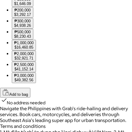
$1,646.09
₱200,000
$3,292.17
₱300,000
$4,938.26
₱500,000
$8,230.43
₱1,000,000
$16,460.85
₱2,000,000
$32,921.71
₱2,500,000
$41,152.14
₱3,000,000
$49,382.56
Add to bag
No address needed
Navigate the Philippines with Grab's ride-hailing and delivery
services. Book cars, motorcycles, and deliveries through
Southeast Asia's leading super app for urban transportation.
Terms and conditions
1. Mã điện tử chỉ áp dụng cho 1 loại dịch vụ ở Việt Nam. 2. Mã