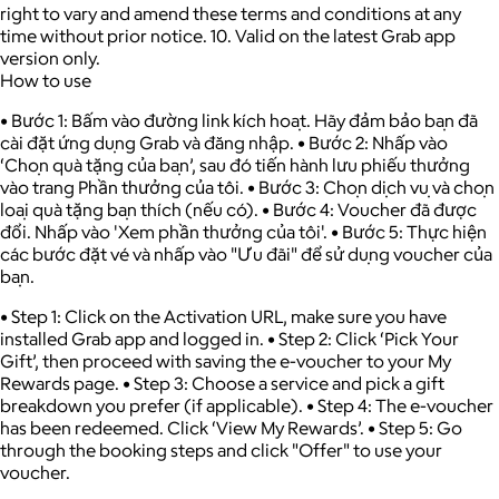
right to vary and amend these terms and conditions at any
time without prior notice. 10. Valid on the latest Grab app
version only.
How to use
• Bước 1: Bấm vào đường link kích hoạt. Hãy đảm bảo bạn đã
cài đặt ứng dụng Grab và đăng nhập. • Bước 2: Nhấp vào
‘Chọn quà tặng của bạn’, sau đó tiến hành lưu phiếu thưởng
vào trang Phần thưởng của tôi. • Bước 3: Chọn dịch vụ và chọn
loại quà tặng bạn thích (nếu có). • Bước 4: Voucher đã được
đổi. Nhấp vào 'Xem phần thưởng của tôi'. • Bước 5: Thực hiện
các bước đặt vé và nhấp vào "Ưu đãi" để sử dụng voucher của
bạn.
• Step 1: Click on the Activation URL, make sure you have
installed Grab app and logged in. • Step 2: Click ‘Pick Your
Gift’, then proceed with saving the e-voucher to your My
Rewards page. • Step 3: Choose a service and pick a gift
breakdown you prefer (if applicable). • Step 4: The e-voucher
has been redeemed. Click ‘View My Rewards’. • Step 5: Go
through the booking steps and click "Offer" to use your
voucher.