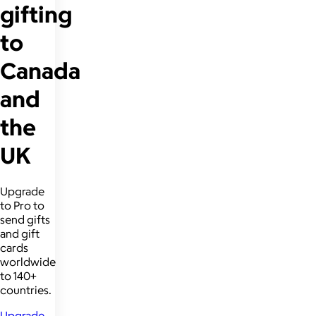
gifting
to
Canada
and
the
UK
Upgrade
to Pro to
send gifts
and gift
cards
worldwide
to 140+
countries.
Upgrade