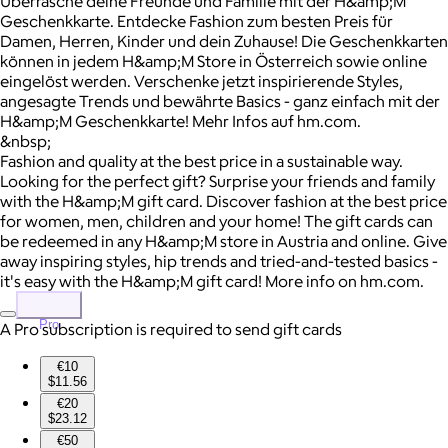
Überrasche deine Freunde und Familie mit der H&amp;M
Geschenkkarte. Entdecke Fashion zum besten Preis für
Damen, Herren, Kinder und dein Zuhause! Die Geschenkkarten
können in jedem H&amp;M Store in Österreich sowie online
eingelöst werden. Verschenke jetzt inspirierende Styles,
angesagte Trends und bewährte Basics - ganz einfach mit der
H&amp;M Geschenkkarte! Mehr Infos auf hm.com.
&nbsp;
Fashion and quality at the best price in a sustainable way.
Looking for the perfect gift? Surprise your friends and family
with the H&amp;M gift card. Discover fashion at the best price
for women, men, children and your home! The gift cards can
be redeemed in any H&amp;M store in Austria and online. Give
away inspiring styles, hip trends and tried-and-tested basics -
it's easy with the H&amp;M gift card! More info on hm.com.
Pro
A Pro subscription is required to send gift cards
€10
$11.56
€20
$23.12
€50