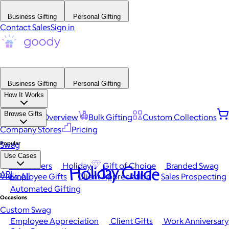
Business Gifting
Personal Gifting
Contact Sales
Sign in
Business Gifting
Personal Gifting
How It Works
Browse Gifts
Platform Overview
Bulk Gifting
Custom Collections
Company Stores
Pricing
Popular
Swag
Use Cases
Best Sellers
Holiday
Gift of Choice
Branded Swag
Holiday Guide
API
View All
Employee Gifts
Client Appreciation
Sales Prospecting
Automated Gifting
Occasions
Custom Swag
Employee Appreciation
Client Gifts
Work Anniversary