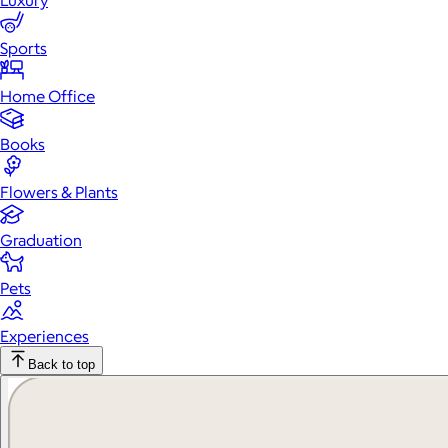
Luxury
Sports
Home Office
Books
Flowers & Plants
Graduation
Pets
Experiences
Back to top