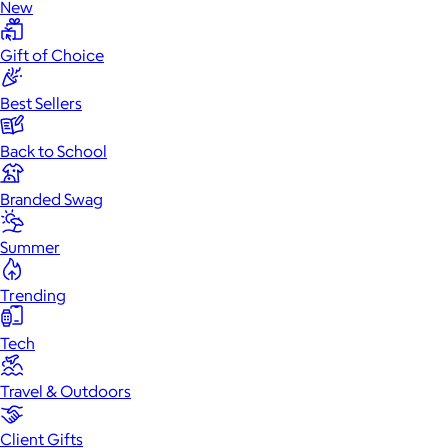
New
Gift of Choice
Best Sellers
Back to School
Branded Swag
Summer
Trending
Tech
Travel & Outdoors
Client Gifts