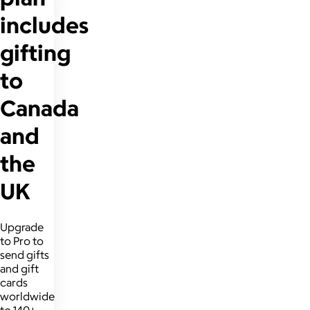
includes
gifting
to
Canada
and
the
UK
Upgrade
to Pro to
send gifts
and gift
cards
worldwide
to 140+