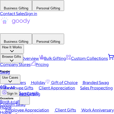
Business Gifting
Personal Gifting
Contact Sales
Sign in
Business Gifting
Personal Gifting
How It Works
Browse Gifts
Platform Overview
Bulk Gifting
Custom Collections
Company Stores
Pricing
Popular
Swag
Use Cases
Best Sellers
Holiday
Gift of Choice
Branded Swag
API
View All
Employee Gifts
Client Appreciation
Sales Prospecting
Send a gift
Automated Gifting
Sign In
Occasions
Book a call
Custom Swag
Home
Employee Appreciation
Client Gifts
Work Anniversary
Home