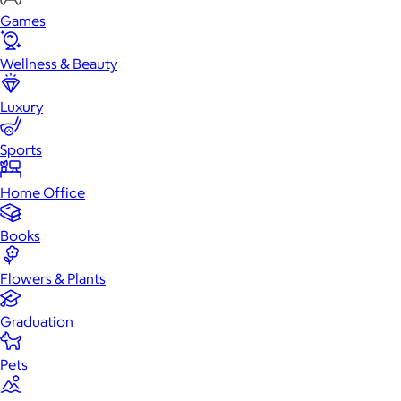
Games
Wellness & Beauty
Luxury
Sports
Home Office
Books
Flowers & Plants
Graduation
Pets