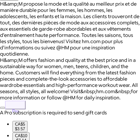
H&amp;M propose la mode et la qualité au meilleur prix et de
manière durable pour les femmes, les hommes, les
adolescents, les enfants et la maison. Les clients trouveront de
tout, des dernières pièces de mode aux accessoires complets,
aux essentiels de garde-robe abordables et aux vêtements
d'entraînement haute performance. Toutes les saisons, tous
les styles, tous les bienvenus! Visitez hm.com pour plus
d'informations ou suivez @HM pour une inspiration
quotidienne.
H&amp;M offers fashion and quality at the best price and in a
sustainable way for women, men, teens, children, and the
home. Customers will find everything from the latest fashion
pieces and complete-the-look accessories to affordable
wardrobe essentials and high-performance workout wear. All
seasons, all styles, all welcome! Visit&nbsp;hm.com&nbsp;for
more information or follow @HM for daily inspiration.
Pro
A Pro subscription is required to send gift cards
CA$5
$3.57
CA$10