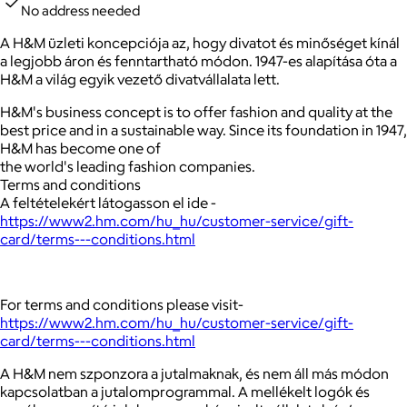
No address needed
A H&M üzleti koncepciója az, hogy divatot és minőséget kínál
a legjobb áron és fenntartható módon. 1947-es alapítása óta a
H&M a világ egyik vezető divatvállalata lett.
H&M's business concept is to offer fashion and quality at the
best price and in a sustainable way. Since its foundation in 1947,
H&M has become one of
the world's leading fashion companies.
Terms and conditions
A feltételekért látogasson el ide -
https://www2.hm.com/hu_hu/customer-service/gift-
card/terms---conditions.html
For terms and conditions please visit-
https://www2.hm.com/hu_hu/customer-service/gift-
card/terms---conditions.html
A H&M nem szponzora a jutalmaknak, és nem áll más módon
kapcsolatban a jutalomprogrammal. A mellékelt logók és