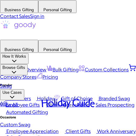
Business Gifting
Personal Gifting
Contact Sales
Sign in
Business Gifting
Personal Gifting
How It Works
Browse Gifts
Platform Overview
Bulk Gifting
Custom Collections
Company Stores
Pricing
Popular
Swag
Use Cases
Best Sellers
Holiday
Gift of Choice
Branded Swag
Holiday Guide
API
View All
Employee Gifts
Client Appreciation
Sales Prospecting
Automated Gifting
Occasions
Custom Swag
Employee Appreciation
Client Gifts
Work Anniversary