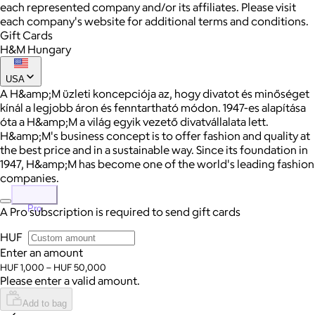
each represented company and/or its affiliates. Please visit
each company's website for additional terms and conditions.
Gift Cards
H&M Hungary
USA
A H&amp;M üzleti koncepciója az, hogy divatot és minőséget
kínál a legjobb áron és fenntartható módon. 1947-es alapítása
óta a H&amp;M a világ egyik vezető divatvállalata lett.
H&amp;M's business concept is to offer fashion and quality at
the best price and in a sustainable way. Since its foundation in
1947, H&amp;M has become one of the world's leading fashion
companies.
Pro
A Pro subscription is required to send gift cards
HUF
Enter an amount
HUF 1,000 – HUF 50,000
Please enter a valid amount.
Add to bag