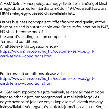
A H&M üzleti koncepciója az, hogy divatot és minőséget kínál
a legjobb áron és fenntartható módon. 1947-es alapítása óta a
H&M a világ egyik vezető divatvállalata lett.
H&M's business concept is to offer fashion and quality at the
best price and in a sustainable way. Since its foundation in 1947,
H&M has become one of
the world's leading fashion companies.
Terms and conditions
A feltételekért látogasson el ide -
https://www2.hm.com/hu_hu/customer-service/gift-
card/terms---conditions.html
For terms and conditions please visit-
https://www2.hm.com/hu_hu/customer-service/gift-
card/terms---conditions.html
A H&M nem szponzora a jutalmaknak, és nem áll más módon
kapcsolatban a jutalomprogrammal. A mellékelt logók és
egyéb azonosító jelek az egyes képviselt vállalatok és/vagy
leányvállalatai védjegyei, és azok tulajdonában vannak. Kérjük,