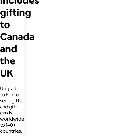
gifting
to
Canada
and
the
UK
Upgrade
to Pro to
send gifts
and gift
cards
worldwide
to 140+
countries.