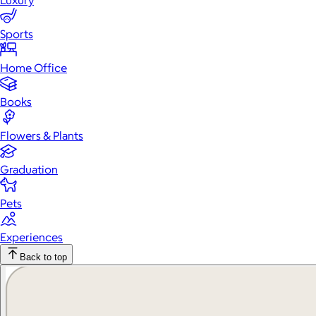
Luxury
Sports
Home Office
Books
Flowers & Plants
Graduation
Pets
Experiences
Back to top