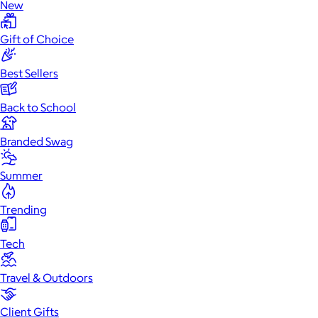
New
Gift of Choice
Best Sellers
Back to School
Branded Swag
Summer
Trending
Tech
Travel & Outdoors
Client Gifts