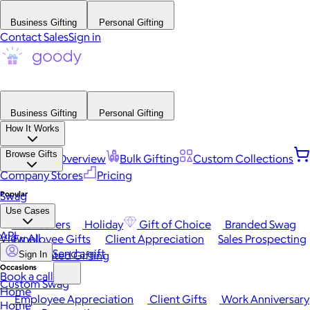
Business Gifting
Personal Gifting
Contact Sales
Sign in
Business Gifting
Personal Gifting
How It Works
Browse Gifts
Platform Overview
Bulk Gifting
Custom Collections
Company Stores
Pricing
Popular
Swag
Use Cases
Best Sellers
Holiday
Gift of Choice
Branded Swag
API
View All
Employee Gifts
Client Appreciation
Sales Prospecting
Send a gift
Automated Gifting
Sign In
Occasions
Book a call
Custom Swag
Home
Employee Appreciation
Client Gifts
Work Anniversary
Home