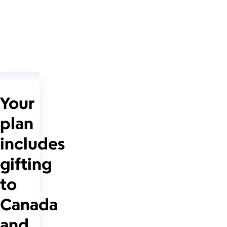
Your
plan
includes
gifting
to
Canada
and