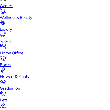
Games
Wellness & Beauty
Luxury
Sports
Home Office
Books
Flowers & Plants
Graduation
Pets