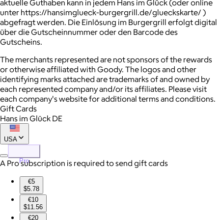
aktuelle Guthaben kann in jedem Hans im Glück (oder online
unter https://hansimglueck-burgergrill.de/glueckskarte/ )
abgefragt werden. Die Einlösung im Burgergrill erfolgt digital
über die Gutscheinnummer oder den Barcode des
Gutscheins.
The merchants represented are not sponsors of the rewards
or otherwise affiliated with Goody. The logos and other
identifying marks attached are trademarks of and owned by
each represented company and/or its affiliates. Please visit
each company's website for additional terms and conditions.
Gift Cards
Hans im Glück DE
USA
Pro
A Pro subscription is required to send gift cards
€5
$5.78
€10
$11.56
€20