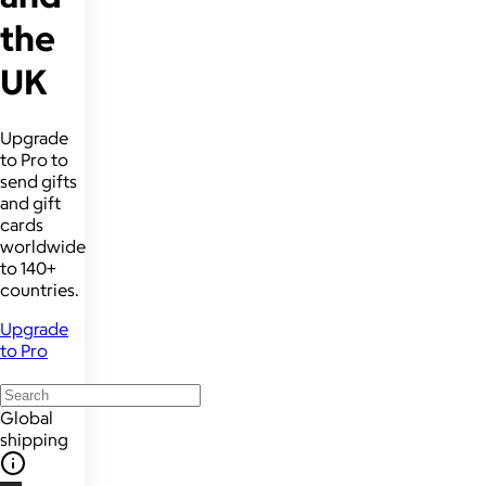
the
UK
Upgrade
to Pro to
send gifts
and gift
cards
worldwide
to 140+
countries.
Upgrade
to Pro
Global
shipping