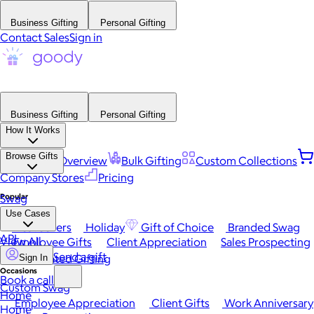
Business Gifting
Personal Gifting
Contact Sales
Sign in
Business Gifting
Personal Gifting
How It Works
Browse Gifts
Platform Overview
Bulk Gifting
Custom Collections
Company Stores
Pricing
Popular
Swag
Use Cases
Best Sellers
Holiday
Gift of Choice
Branded Swag
API
View All
Employee Gifts
Client Appreciation
Sales Prospecting
Send a gift
Automated Gifting
Sign In
Occasions
Book a call
Custom Swag
Home
Employee Appreciation
Client Gifts
Work Anniversary
Home