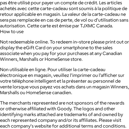
pas être utilisé pour payer un compte de crédit. Les articles
achetés avec cette carte-cadeau sont soumis à la politique de
retour applicable en magasin. La valeur de la carte-cadeau ne
sera pas remplacée en cas de perte, de vol ou d'utilisation sans
autorisation. Cette carte est émise par TJXMC Canada.
How to use
Not redeemable online. To redeem in–store please print out or
display the eGift Card on your smartphone to the sales
associate when you pay for your purchases at any Canadian
Winners, Marshalls or HomeSense store.
Non utilisable en ligne. Pour utiliser la carte-cadeau
électronique en magasin, veuillez l'imprimer ou l'afficher sur
votre téléphone intelligent et la présenter au personnel de
vente lorsque vous payez vos achats dans un magasin Winners,
Marshalls ou HomeSense canadien.
The merchants represented are not sponsors of the rewards
or otherwise affiliated with Goody. The logos and other
identifying marks attached are trademarks of and owned by
each represented company and/or its affiliates. Please visit
each company's website for additional terms and conditions.