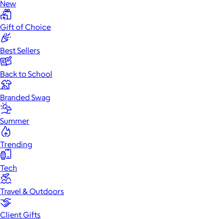
New
Gift of Choice
Best Sellers
Back to School
Branded Swag
Summer
Trending
Tech
Travel & Outdoors
Client Gifts