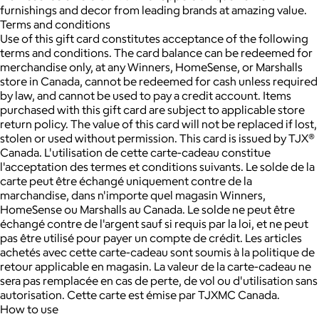
furnishings and decor from leading brands at amazing value.
Terms and conditions
Use of this gift card constitutes acceptance of the following
terms and conditions. The card balance can be redeemed for
merchandise only, at any Winners, HomeSense, or Marshalls
store in Canada, cannot be redeemed for cash unless required
by law, and cannot be used to pay a credit account. Items
purchased with this gift card are subject to applicable store
return policy. The value of this card will not be replaced if lost,
stolen or used without permission. This card is issued by TJX®
Canada. L'utilisation de cette carte-cadeau constitue
l'acceptation des termes et conditions suivants. Le solde de la
carte peut être échangé uniquement contre de la
marchandise, dans n'importe quel magasin Winners,
HomeSense ou Marshalls au Canada. Le solde ne peut être
échangé contre de l'argent sauf si requis par la loi, et ne peut
pas être utilisé pour payer un compte de crédit. Les articles
achetés avec cette carte-cadeau sont soumis à la politique de
retour applicable en magasin. La valeur de la carte-cadeau ne
sera pas remplacée en cas de perte, de vol ou d'utilisation sans
autorisation. Cette carte est émise par TJXMC Canada.
How to use