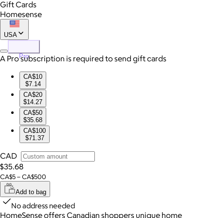
Gift Cards
Homesense
USA
Pro
A Pro subscription is required to send gift cards
CA$10
$7.14
CA$20
$14.27
CA$50
$35.68
CA$100
$71.37
CAD
$35.68
CA$5 – CA$500
Add to bag
No address needed
HomeSense offers Canadian shoppers unique home