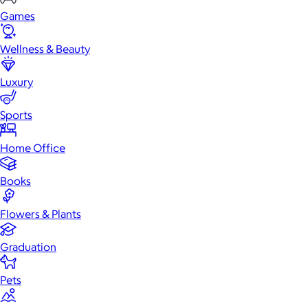
Games
Wellness & Beauty
Luxury
Sports
Home Office
Books
Flowers & Plants
Graduation
Pets