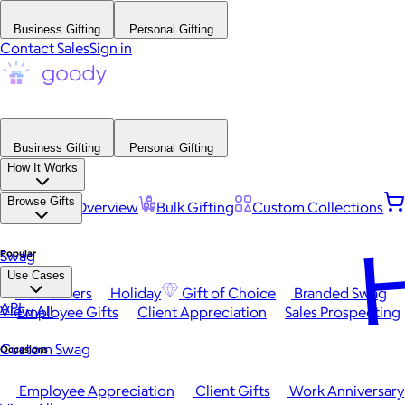
Business Gifting
Personal Gifting
Contact Sales
Sign in
Business Gifting
Personal Gifting
How It Works
Browse Gifts
Platform Overview
Bulk Gifting
Custom Collections
H
Popular
Swag
Use Cases
Best Sellers
Holiday
Gift of Choice
Branded Swag
API
View All
Employee Gifts
Client Appreciation
Sales Prospecting
Custom Swag
Occasions
Employee Appreciation
Client Gifts
Work Anniversary