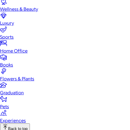
Wellness & Beauty
Luxury
Sports
Home Office
Books
Flowers & Plants
Graduation
Pets
Experiences
Back to top