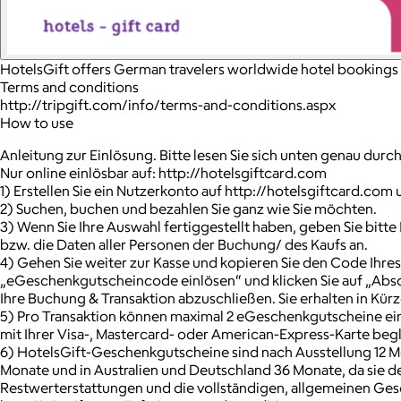
HotelsGift offers German travelers worldwide hotel bookings f
Terms and conditions
http://tripgift.com/info/terms-and-conditions.aspx
How to use
Anleitung zur Einlösung. Bitte lesen Sie sich unten genau dur
Nur online einlösbar auf: http://hotelsgiftcard.com
1) Erstellen Sie ein Nutzerkonto auf http://hotelsgiftcard.com 
2) Suchen, buchen und bezahlen Sie ganz wie Sie möchten.
3) Wenn Sie Ihre Auswahl fertiggestellt haben, geben Sie bitte
bzw. die Daten aller Personen der Buchung/ des Kaufs an.
4) Gehen Sie weiter zur Kasse und kopieren Sie den Code Ihre
„eGeschenkgutscheincode einlösen“ und klicken Sie auf „Absch
Ihre Buchung & Transaktion abzuschließen. Sie erhalten in Kürz
5) Pro Transaktion können maximal 2 eGeschenkgutscheine ei
mit Ihrer Visa-, Mastercard- oder American-Express-Karte beg
6) HotelsGift-Geschenkgutscheine sind nach Ausstellung 12 Mo
Monate und in Australien und Deutschland 36 Monate, da sie 
Restwerterstattungen und die vollständigen, allgemeinen Ge