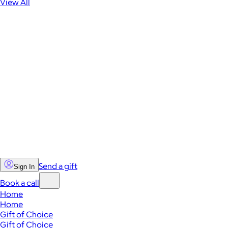
View All
Send a gift
Sign In
Book a call
Home
Home
Gift of Choice
Gift of Choice