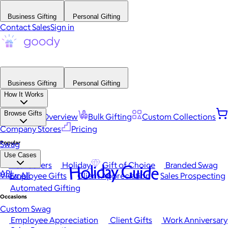
Business Gifting
Personal Gifting
Contact Sales
Sign in
Business Gifting
Personal Gifting
How It Works
Browse Gifts
Platform Overview
Bulk Gifting
Custom Collections
Company Stores
Pricing
Popular
Swag
Use Cases
Best Sellers
Holiday
Gift of Choice
Branded Swag
Holiday Guide
API
View All
Employee Gifts
Client Appreciation
Sales Prospecting
Automated Gifting
Occasions
Custom Swag
Employee Appreciation
Client Gifts
Work Anniversary