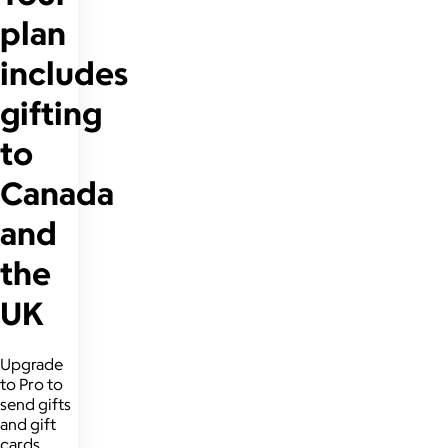
plan
includes
gifting
to
Canada
and
the
UK
Upgrade
to Pro to
send gifts
and gift
cards