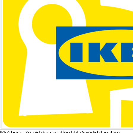
IKEA brings Spanish homes affordable Swedish furniture,