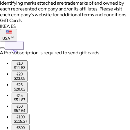
identifying marks attached are trademarks of and owned by
each represented company and/or its affiliates. Please visit
each company's website for additional terms and conditions.
Gift Cards
IKEA ES
USA
Pro
A Pro subscription is required to send gift cards
€10
$11.53
€20
$23.05
€25
$28.82
€45
$51.87
€50
$57.64
€100
$115.27
€500