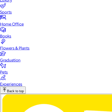
Luxury
Sports
Home Office
Books
Flowers & Plants
Graduation
Pets
Experiences
Back to top