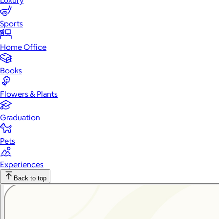
Luxury
Sports
Home Office
Books
Flowers & Plants
Graduation
Pets
Experiences
Back to top