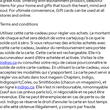
a great Kids’ offering with edutainment product, beautiful
items for your home and gifts that touch the heart, mind and
soul. For ultimate convenience, Gift cards can be used at all
stores and online.
Terms and conditions
Utilisez cette carte-cadeau pour régler vos achats. Le montant
de chaque achat sera déduit de votre cartejusqu’à ce que le
solde soit à zéro. Si vous retournez des articles achetés avec
cette carte-cadeau, lavaleur du remboursement sera portée
au solde de la carte. Cette carte est rechargeable. Elle n’a
aucunevaleur avant d’être achetée et activée. Visitez le site
indigo.ca
ou consultez votre reçu de caisse pourconnaître le
solde de votre carte-cadeau. En utilisant la carte-cadeau, vous
acceptez les modalités qui s’yrapportent. La carte peut servir à
régler vos achats dans tout magasin Chapters, Indigo,
Indigospirit,Coles, ou Smithbooks (chacun un «magasin»), et
en ligne à
indigo.ca
. Elle n’est ni remboursable, nimonnayable
(sauf aux cas prévus parla loi), ni négociable et ne peut être
revendue. Elle ne peut êtreremplacée en cas de perte ou de
vol. Indigo se réserve le droit d’annuler la carte en tout temps
si elle aété obtenue illégalement, y compris par fraude.