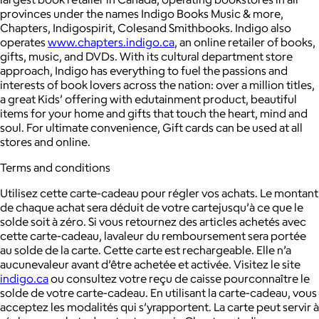
provinces under the names Indigo Books Music & more,
Chapters, Indigospirit, Colesand Smithbooks. Indigo also
operates
www.chapters.indigo.ca
, an online retailer of books,
gifts, music, and DVDs. With its cultural department store
approach, Indigo has everything to fuel the passions and
interests of book lovers across the nation: over a million titles,
a great Kids’ offering with edutainment product, beautiful
items for your home and gifts that touch the heart, mind and
soul. For ultimate convenience, Gift cards can be used at all
stores and online.
Terms and conditions
Utilisez cette carte-cadeau pour régler vos achats. Le montant
de chaque achat sera déduit de votre cartejusqu’à ce que le
solde soit à zéro. Si vous retournez des articles achetés avec
cette carte-cadeau, lavaleur du remboursement sera portée
au solde de la carte. Cette carte est rechargeable. Elle n’a
aucunevaleur avant d’être achetée et activée. Visitez le site
indigo.ca
ou consultez votre reçu de caisse pourconnaître le
solde de votre carte-cadeau. En utilisant la carte-cadeau, vous
acceptez les modalités qui s’yrapportent. La carte peut servir à