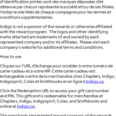
d'identification jointes sont des marques déposées d'et
détenue par chacun représenté la société et/ou de ses filiales.
Visitez le site Web de chaque compagnie pour les termes et
conditions supplémentaires.
Indigo is not a sponsor of the rewards or otherwise affiliated
with the reward program. The logos and other identifying
marks attached are trademarks of and owned by each
represented company and/or its affiliates. Please visit each
company's website for additional terms and conditions.
How to use
Cliquez sur l'URL d'échange pour accéder à votre numéro de
carte-cadeau et à votre NIP. Cette carte-cadeau est
échangeable contre de la marchandise chez Chapters, Indigo,
Indigospirit, Coles et Smithbooks et en ligne à
Indigo.ca
.
Click the Redemption URL to access your gift card number
and PIN. This giftcard is redeemable for merchandise at
Chapters, Indigo, Indigospirit, Coles, and Smithbooks and
online at
Indigo.ca
.
The merchants represented are not sponsors of the rewards