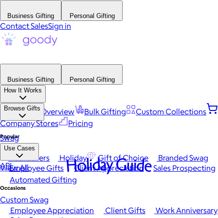
Business Gifting
Personal Gifting
Contact Sales
Sign in
Business Gifting
Personal Gifting
How It Works
Browse Gifts
Platform Overview
Bulk Gifting
Custom Collections
Company Stores
Pricing
Popular
Swag
Use Cases
Best Sellers
Holiday
Gift of Choice
Branded Swag
Holiday Guide
API
View All
Employee Gifts
Client Appreciation
Sales Prospecting
Automated Gifting
Occasions
Custom Swag
Employee Appreciation
Client Gifts
Work Anniversary