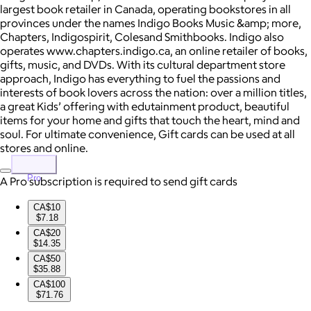
largest book retailer in Canada, operating bookstores in all
provinces under the names Indigo Books Music &amp; more,
Chapters, Indigospirit, Colesand Smithbooks. Indigo also
operates www.chapters.indigo.ca, an online retailer of books,
gifts, music, and DVDs. With its cultural department store
approach, Indigo has everything to fuel the passions and
interests of book lovers across the nation: over a million titles,
a great Kids’ offering with edutainment product, beautiful
items for your home and gifts that touch the heart, mind and
soul. For ultimate convenience, Gift cards can be used at all
stores and online.
Pro
A Pro subscription is required to send gift cards
CA$10
$7.18
CA$20
$14.35
CA$50
$35.88
CA$100
$71.76