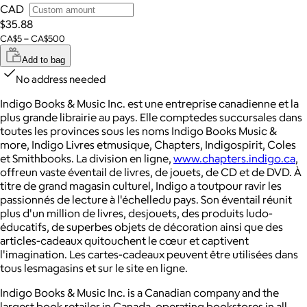
CAD
$35.88
CA$5 – CA$500
Add to bag
No address needed
Indigo Books & Music Inc. est une entreprise canadienne et la
plus grande librairie au pays. Elle comptedes succursales dans
toutes les provinces sous les noms Indigo Books Music &
more, Indigo Livres etmusique, Chapters, Indigospirit, Coles
et Smithbooks. La division en ligne,
www.chapters.indigo.ca
,
offreun vaste éventail de livres, de jouets, de CD et de DVD. À
titre de grand magasin culturel, Indigo a toutpour ravir les
passionnés de lecture à l'échelledu pays. Son éventail réunit
plus d'un million de livres, desjouets, des produits ludo-
éducatifs, de superbes objets de décoration ainsi que des
articles-cadeaux quitouchent le cœur et captivent
l'imagination. Les cartes-cadeaux peuvent être utilisées dans
tous lesmagasins et sur le site en ligne.
Indigo Books & Music Inc. is a Canadian company and the
largest book retailer in Canada, operating bookstores in all