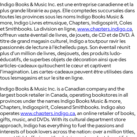
Indigo Books & Music Inc. est une entreprise canadienne et la
plus grande librairie au pays. Elle comptedes succursales dans
toutes les provinces sous les noms Indigo Books Music &
more, Indigo Livres etmusique, Chapters, Indigospirit, Coles
et Smithbooks. La division en ligne,
www.chapters.indigo.ca
,
offreun vaste éventail de livres, de jouets, de CD et de DVD. À
titre de grand magasin culturel, Indigo a toutpour ravir les
passionnés de lecture à l'échelledu pays. Son éventail réunit
plus d'un million de livres, desjouets, des produits ludo-
éducatifs, de superbes objets de décoration ainsi que des
articles-cadeaux quitouchent le cœur et captivent
l'imagination. Les cartes-cadeaux peuvent être utilisées dans
tous lesmagasins et sur le site en ligne.
Indigo Books & Music Inc. is a Canadian company and the
largest book retailer in Canada, operating bookstores in all
provinces under the names Indigo Books Music & more,
Chapters, Indigospirit, Colesand Smithbooks. Indigo also
operates
www.chapters.indigo.ca
, an online retailer of books,
gifts, music, and DVDs. With its cultural department store
approach, Indigo has everything to fuel the passions and
interests of book lovers across the nation: over a million titles,