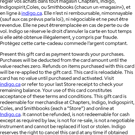
régler vos achats dans tout magasin Chapters, Indigo,
Indigospirit,Coles, ou Smithbooks (chacun un «magasin»), et
en ligne à
indigo.ca
. Elle n’est ni remboursable, nimonnayable
(sauf aux cas prévus parla loi), ni négociable et ne peut être
revendue. Elle ne peut êtreremplacée en cas de perte ou de
vol. Indigo se réserve le droit d’annuler la carte en tout temps
si elle aété obtenue illégalement, y compris par fraude.
Protègez cette carte-cadeau commede l’argent comptant.
Present this gift card as payment towards your purchases.
Purchases will be deducted from the card amount until the
value reaches zero. Refunds on items purchased with this card
will be re-applied to the gift card. This card is reloadable. This
card has no value until purchased and activated. Visit
indigo.ca
or refer to your last Store receipt to check your
remaining balance. Your use of this card constitutes
acceptance of these terms and conditions. This gift card is
redeemable for merchandise at Chapters, Indigo, Indigospirit,
Coles, and Smithbooks (each a “Store”) and online at
Indigo.ca
. It cannot be refunded, is not redeemable for cash
except as required by law, is not for re-sale, is not a negotiable
instrument and cannot be replaced if lost or stolen. Indigo
reserves the right to cancel this card at any time if obtained