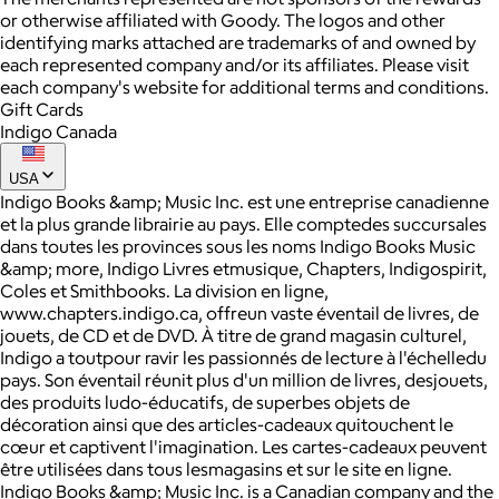
or otherwise affiliated with Goody. The logos and other
identifying marks attached are trademarks of and owned by
each represented company and/or its affiliates. Please visit
each company's website for additional terms and conditions.
Gift Cards
Indigo Canada
USA
Indigo Books &amp; Music Inc. est une entreprise canadienne
et la plus grande librairie au pays. Elle comptedes succursales
dans toutes les provinces sous les noms Indigo Books Music
&amp; more, Indigo Livres etmusique, Chapters, Indigospirit,
Coles et Smithbooks. La division en ligne,
www.chapters.indigo.ca, offreun vaste éventail de livres, de
jouets, de CD et de DVD. À titre de grand magasin culturel,
Indigo a toutpour ravir les passionnés de lecture à l'échelledu
pays. Son éventail réunit plus d'un million de livres, desjouets,
des produits ludo-éducatifs, de superbes objets de
décoration ainsi que des articles-cadeaux quitouchent le
cœur et captivent l'imagination. Les cartes-cadeaux peuvent
être utilisées dans tous lesmagasins et sur le site en ligne.
Indigo Books &amp; Music Inc. is a Canadian company and the