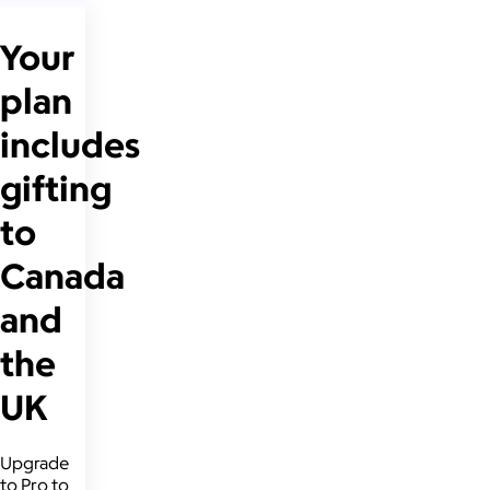
Your
plan
includes
gifting
to
Canada
and
the
UK
Upgrade
to Pro to