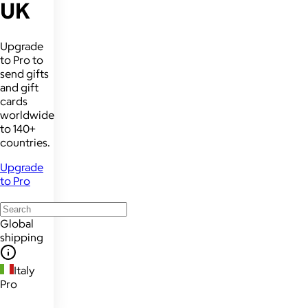
UK
Upgrade
to Pro to
send gifts
and gift
cards
worldwide
to 140+
countries.
Upgrade
to Pro
Global
shipping
Italy
Pro