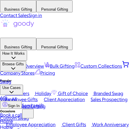
Business Gifting
Personal Gifting
Contact Sales
Sign in
Business Gifting
Personal Gifting
How It Works
Browse Gifts
Platform Overview
Bulk Gifting
Custom Collections
Company Stores
Pricing
Popular
Swag
Use Cases
Best Sellers
Holiday
Gift of Choice
Branded Swag
API
View All
Employee Gifts
Client Appreciation
Sales Prospecting
Send a gift
Automated Gifting
Sign In
Occasions
Book a call
Custom Swag
Home
Employee Appreciation
Client Gifts
Work Anniversary
Home