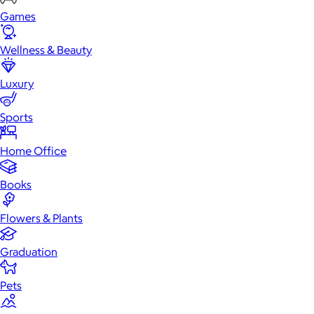
Games
Wellness & Beauty
Luxury
Sports
Home Office
Books
Flowers & Plants
Graduation
Pets