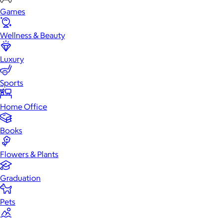
Games
Wellness & Beauty
Luxury
Sports
Home Office
Books
Flowers & Plants
Graduation
Pets