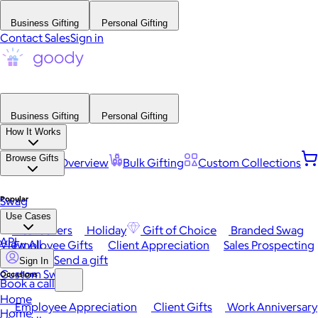
Business Gifting
Personal Gifting
Contact Sales
Sign in
Business Gifting
Personal Gifting
How It Works
Browse Gifts
Platform Overview
Bulk Gifting
Custom Collections
Popular
Swag
Use Cases
Best Sellers
Holiday
Gift of Choice
Branded Swag
API
View All
Employee Gifts
Client Appreciation
Sales Prospecting
Send a gift
Sign In
Custom Swag
Occasions
Book a call
Home
Employee Appreciation
Client Gifts
Work Anniversary
Home