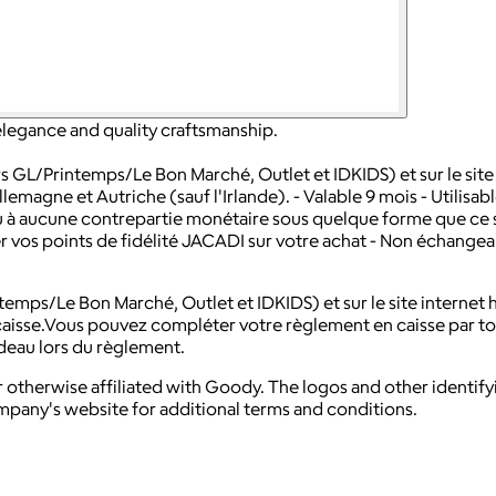
 elegance and quality craftsmanship.
ers GL/Printemps/Le Bon Marché, Outlet et IDKIDS) et sur le sit
lemagne et Autriche (sauf l'Irlande). - Valable 9 mois - Utilisab
lieu à aucune contrepartie monétaire sous quelque forme que ce
ler vos points de fidélité JACADI sur votre achat - Non échang
mps/Le Bon Marché, Outlet et IDKIDS) et sur le site internet h
 caisse.Vous pouvez compléter votre règlement en caisse par to
deau lors du règlement.
 otherwise affiliated with Goody. The logos and other identif
ompany's website for additional terms and conditions.