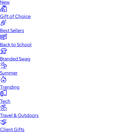
New
Gift of Choice
Best Sellers
Back to School
Branded Swag
Summer
Trending
Tech
Travel & Outdoors
Client Gifts