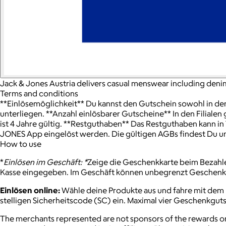
Jack & Jones Austria delivers casual menswear including denim, 
Terms and conditions
**Einlösemöglichkeit** Du kannst den Gutschein sowohl in den F
unterliegen. **Anzahl einlösbarer Gutscheine** In den Filiale
ist 4 Jahre gültig. **Restguthaben** Das Restguthaben kann in
JONES App eingelöst werden. Die gültigen AGBs findest Du u
How to use
*
Einlösen im Geschäft: *
Zeige die Geschenkkarte beim Bezahl
Kasse eingegeben. Im Geschäft können unbegrenzt Geschenkk
Einlösen online:
Wähle deine Produkte aus und fahre mit dem 
stelligen Sicherheitscode (SC) ein. Maximal vier Geschenkguts
The merchants represented are not sponsors of the rewards or