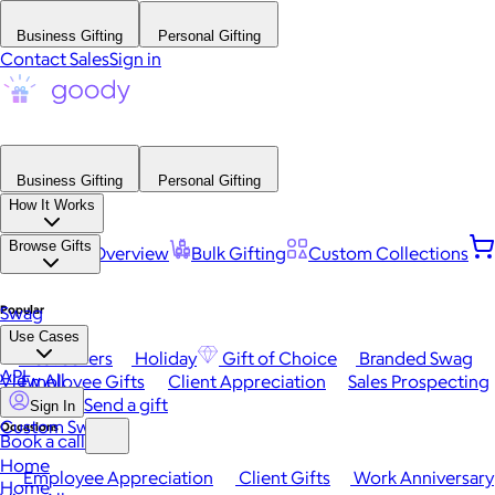
Business Gifting
Personal Gifting
Contact Sales
Sign in
Business Gifting
Personal Gifting
How It Works
Browse Gifts
Platform Overview
Bulk Gifting
Custom Collections
Popular
Swag
Use Cases
Best Sellers
Holiday
Gift of Choice
Branded Swag
API
View All
Employee Gifts
Client Appreciation
Sales Prospecting
Send a gift
Sign In
Custom Swag
Occasions
Book a call
Home
Employee Appreciation
Client Gifts
Work Anniversary
Home