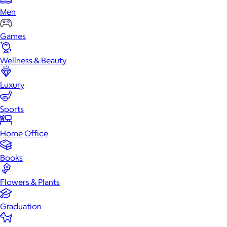
Men
Games
Wellness & Beauty
Luxury
Sports
Home Office
Books
Flowers & Plants
Graduation