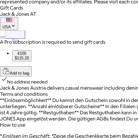
represented company and/or its affiliates. Please visit each c
Gift Cards
Jack & Jones AT
USA
Pro
A Pro subscription is required to send gift cards
€100
$115.20
Add to bag
No address needed
Jack & Jones Austria delivers casual menswear including denim, 
Terms and conditions
**Einlösemöglichkeit** Du kannst den Gutschein sowohl in den F
unterliegen. **Anzahl einlösbarer Gutscheine** In den Filiale
ist 4 Jahre gültig. **Restguthaben** Das Restguthaben kann in
JONES App eingelöst werden. Die gültigen AGBs findest Du u
How to use
*
Einlösen im Geschäft: *
Zeige die Geschenkkarte beim Bezahl