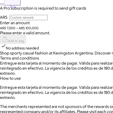
Pro
A Pro subscription is required to send gift cards
ARS
Enter an amount
ARS 7,500 – ARS 100,000
Please enter a valid amount.
Add to bag
No address needed
Shop sporty casual fashion at Kevingston Argentina. Discover r
Terms and conditions
Entregue esta tarjeta al momento de pagar. Válida para realiza
reintegrado en efectivo. La vigencia de los créditos es de 180
extravío.
How to use
Entregue esta tarjeta al momento de pagar. Válida para realiza
reintegrado en efectivo. La vigencia de los créditos es de 180
extravío.
The merchants represented are not sponsors of the rewards or
represented company and/or its affiliates. Please visit each c