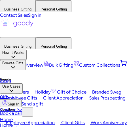
Business Gifting
Personal Gifting
Contact Sales
Sign in
Business Gifting
Personal Gifting
How It Works
Browse Gifts
Platform Overview
Bulk Gifting
Custom Collections
Popular
Swag
Use Cases
Best Sellers
Holiday
Gift of Choice
Branded Swag
API
View All
Employee Gifts
Client Appreciation
Sales Prospecting
Send a gift
Sign In
Custom Swag
Occasions
Book a call
Home
Employee Appreciation
Client Gifts
Work Anniversary
Home