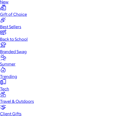
New
Gift of Choice
Best Sellers
Back to School
Branded Swag
Summer
Trending
Tech
Travel & Outdoors
Client Gifts