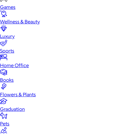
Games
Wellness & Beauty
Luxury
Sports
Home Office
Books
Flowers & Plants
Graduation
Pets