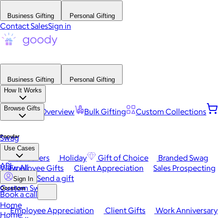
Business Gifting
Personal Gifting
Contact Sales
Sign in
Business Gifting
Personal Gifting
How It Works
Browse Gifts
Platform Overview
Bulk Gifting
Custom Collections
Popular
Swag
Use Cases
Best Sellers
Holiday
Gift of Choice
Branded Swag
API
View All
Employee Gifts
Client Appreciation
Sales Prospecting
Send a gift
Sign In
Custom Swag
Occasions
Book a call
Home
Employee Appreciation
Client Gifts
Work Anniversary
Home