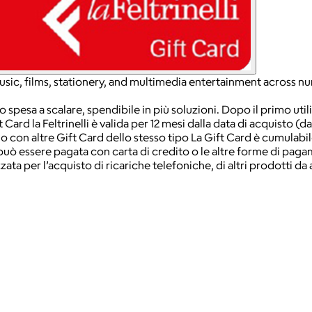
ks, music, films, stationery, and multimedia entertainment across
no spesa a scalare, spendibile in più soluzioni. Dopo il primo uti
t Card la Feltrinelli è valida per 12 mesi dalla data di acquisto (d
o con altre Gift Card dello stesso tipo La Gift Card è cumulabil
a può essere pagata con carta di credito o le altre forme di paga
ata per l’acquisto di ricariche telefoniche, di altri prodotti da 