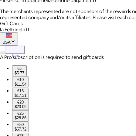
- Inserisci il codice nella sezione pagamento
The merchants represented are not sponsors of the rewards or
represented company and/or its affiliates. Please visit each c
Gift Cards
la Feltrinelli IT
USA
Pro
A Pro subscription is required to send gift cards
€5
$5.77
€10
$11.54
€15
$17.31
€20
$23.09
€25
$28.86
€50
$57.72
€75