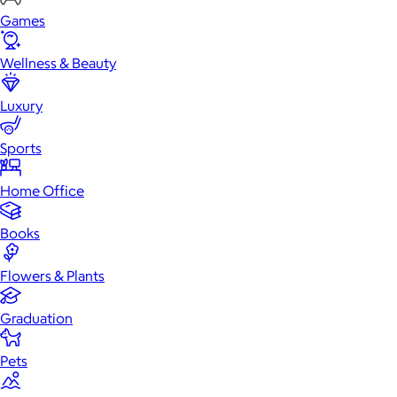
Games
Wellness & Beauty
Luxury
Sports
Home Office
Books
Flowers & Plants
Graduation
Pets