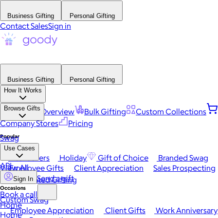
Business Gifting
Personal Gifting
Contact Sales
Sign in
Business Gifting
Personal Gifting
How It Works
Browse Gifts
Platform Overview
Bulk Gifting
Custom Collections
Company Stores
Pricing
Popular
Swag
Use Cases
Best Sellers
Holiday
Gift of Choice
Branded Swag
API
View All
Employee Gifts
Client Appreciation
Sales Prospecting
Send a gift
Automated Gifting
Sign In
Occasions
Book a call
Custom Swag
Home
Employee Appreciation
Client Gifts
Work Anniversary
Home