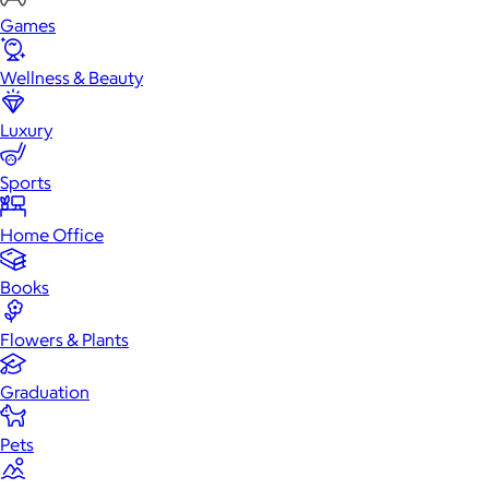
Games
Wellness & Beauty
Luxury
Sports
Home Office
Books
Flowers & Plants
Graduation
Pets