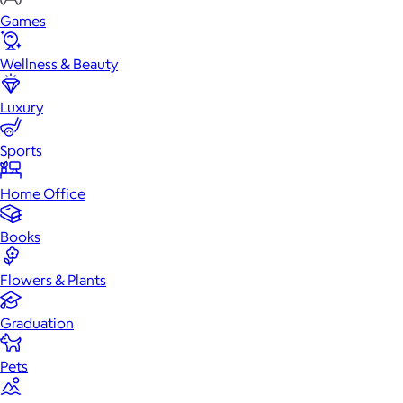
Games
Wellness & Beauty
Luxury
Sports
Home Office
Books
Flowers & Plants
Graduation
Pets