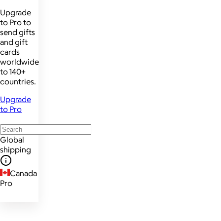
Upgrade
to Pro to
send gifts
and gift
cards
worldwide
to 140+
countries.
Upgrade
to Pro
Global
shipping
Canada
Pro