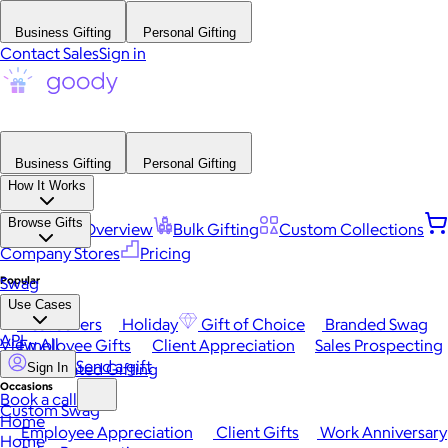
Business Gifting
Personal Gifting
Contact Sales
Sign in
Business Gifting
Personal Gifting
How It Works
Browse Gifts
Platform Overview
Bulk Gifting
Custom Collections
Company Stores
Pricing
Popular
Swag
Use Cases
Best Sellers
Holiday
Gift of Choice
Branded Swag
API
View All
Employee Gifts
Client Appreciation
Sales Prospecting
Send a gift
Automated Gifting
Sign In
Occasions
Book a call
Custom Swag
Home
Employee Appreciation
Client Gifts
Work Anniversary
Home