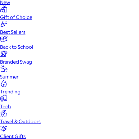
New
Gift of Choice
Best Sellers
Back to School
Branded Swag
Summer
Trending
Tech
Travel & Outdoors
Client Gifts