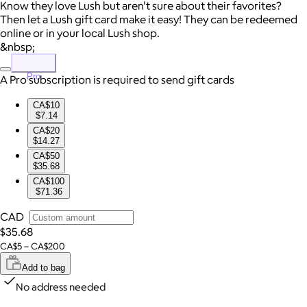
Know they love Lush but aren't sure about their favorites?
Then let a Lush gift card make it easy! They can be redeemed
online or in your local Lush shop.
&nbsp;
Pro
A Pro subscription is required to send gift cards
CA$10
$7.14
CA$20
$14.27
CA$50
$35.68
CA$100
$71.36
CAD
$35.68
CA$5 – CA$200
Add to bag
No address needed