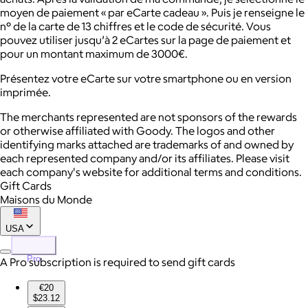
moyen de paiement « par eCarte cadeau ». Puis je renseigne le
n° de la carte de 13 chiffres et le code de sécurité. Vous
pouvez utiliser jusqu’à 2 eCartes sur la page de paiement et
pour un montant maximum de 3000€.
Présentez votre eCarte sur votre smartphone ou en version
imprimée.
The merchants represented are not sponsors of the rewards
or otherwise affiliated with Goody. The logos and other
identifying marks attached are trademarks of and owned by
each represented company and/or its affiliates. Please visit
each company's website for additional terms and conditions.
Gift Cards
Maisons du Monde
USA
Pro
A Pro subscription is required to send gift cards
€20
$23.12