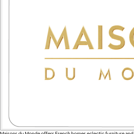
Maisons du Monde offers French homes eclectic furniture and