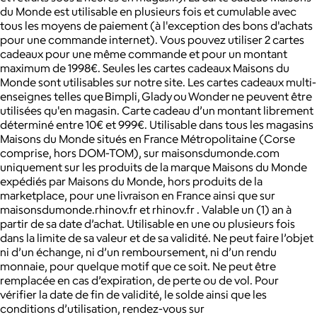
du Monde est utilisable en plusieurs fois et cumulable avec
tous les moyens de paiement (à l'exception des bons d'achats
pour une commande internet). Vous pouvez utiliser 2 cartes
cadeaux pour une même commande et pour un montant
maximum de 1998€. Seules les cartes cadeaux Maisons du
Monde sont utilisables sur notre site. Les cartes cadeaux multi-
enseignes telles que Bimpli, Glady ou Wonder ne peuvent être
utilisées qu'en magasin. Carte cadeau d’un montant librement
déterminé entre 10€ et 999€. Utilisable dans tous les magasins
Maisons du Monde situés en France Métropolitaine (Corse
comprise, hors DOM-TOM), sur maisonsdumonde.com
uniquement sur les produits de la marque Maisons du Monde
expédiés par Maisons du Monde, hors produits de la
marketplace, pour une livraison en France ainsi que sur
maisonsdumonde.rhinov.fr et rhinov.fr . Valable un (1) an à
partir de sa date d’achat. Utilisable en une ou plusieurs fois
dans la limite de sa valeur et de sa validité. Ne peut faire l’objet
ni d’un échange, ni d’un remboursement, ni d’un rendu
monnaie, pour quelque motif que ce soit. Ne peut être
remplacée en cas d’expiration, de perte ou de vol. Pour
vérifier la date de fin de validité, le solde ainsi que les
conditions d’utilisation, rendez-vous sur