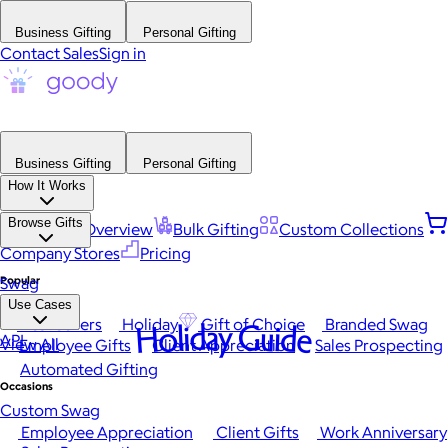
Business Gifting
Personal Gifting
Contact Sales
Sign in
Business Gifting
Personal Gifting
How It Works
Browse Gifts
Platform Overview
Bulk Gifting
Custom Collections
Company Stores
Pricing
Popular
Swag
Use Cases
Best Sellers
Holiday
Gift of Choice
Branded Swag
Holiday Guide
API
View All
Employee Gifts
Client Appreciation
Sales Prospecting
Automated Gifting
Occasions
Custom Swag
Employee Appreciation
Client Gifts
Work Anniversary