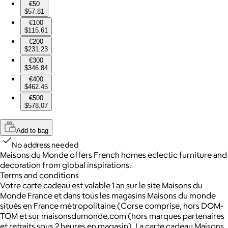
€50
$57.81
€100
$115.61
€200
$231.23
€300
$346.84
€400
$462.45
€500
$578.07
Add to bag
No address needed
Maisons du Monde offers French homes eclectic furniture and
decoration from global inspirations.
Terms and conditions
Votre carte cadeau est valable 1 an sur le site Maisons du
Monde France et dans tous les magasins Maisons du monde
situés en France métropolitaine (Corse comprise, hors DOM-
TOM et sur maisonsdumonde.com (hors marques partenaires
et retraits sous 2 heures en magasin). La carte cadeau Maisons