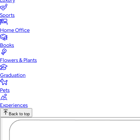
Luxury
Sports
Home Office
Books
Flowers & Plants
Graduation
Pets
Experiences
Back to top