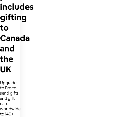
includes
gifting
to
Canada
and
the
UK
Upgrade
to Pro to
send gifts
and gift
cards
worldwide
to 140+