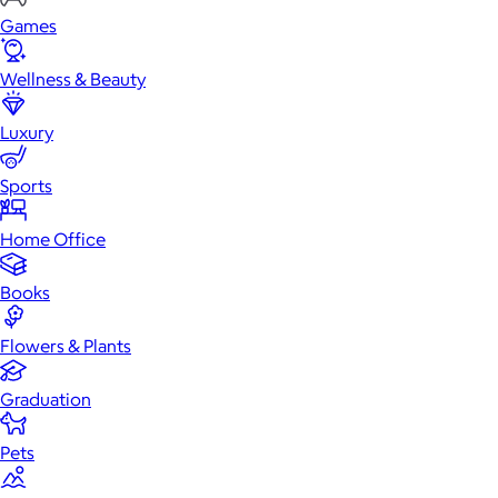
Games
Wellness & Beauty
Luxury
Sports
Home Office
Books
Flowers & Plants
Graduation
Pets