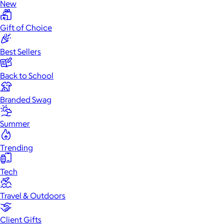
New
Gift of Choice
Best Sellers
Back to School
Branded Swag
Summer
Trending
Tech
Travel & Outdoors
Client Gifts