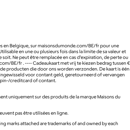
tués en Belgique, sur maisonsdumonde.com/BE/fr pour une
tilisable en une ou plusieurs fois dans la limite de sa valeur et
e soit. Ne peut être remplacée en cas d’expiration, de perte ou
e.com/BE/fr . ---- Cadeaukaart met vrij te kiezen bedrag tussen €
nde producten die door ons worden verzonden. De kaart is één
n ingewisseld voor contant geld, geretourneerd of vervangen
pin-/creditcard of contant.
ent uniquement sur des produits de la marque Maisons du
uvent pas être utilisées en ligne.
ying marks attached are trademarks of and owned by each