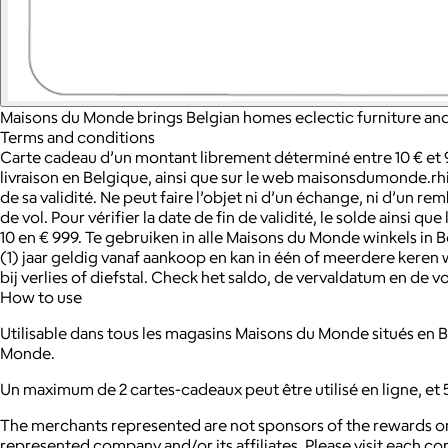
Maisons du Monde brings Belgian homes eclectic furniture and
Terms and conditions
Carte cadeau d’un montant librement déterminé entre 10 € et 
livraison en Belgique, ainsi que sur le web maisonsdumonde.rhinov.
de sa validité. Ne peut faire l’objet ni d’un échange, ni d’un
de vol. Pour vérifier la date de fin de validité, le solde ainsi
10 en € 999. Te gebruiken in alle Maisons du Monde winkels 
(1) jaar geldig vanaf aankoop en kan in één of meerdere keren
bij verlies of diefstal. Check het saldo, de vervaldatum en 
How to use
Utilisable dans tous les magasins Maisons du Monde situés 
Monde.
Un maximum de 2 cartes-cadeaux peut être utilisé en ligne, et 5 
The merchants represented are not sponsors of the rewards or
represented company and/or its affiliates. Please visit each c