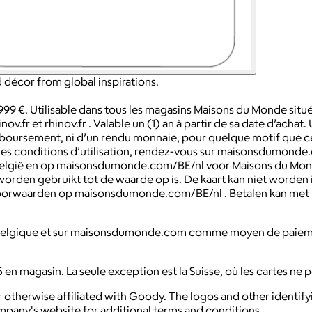
 décor from global inspirations.
999 €. Utilisable dans tous les magasins Maisons du Monde si
fr et rhinov.fr . Valable un (1) an à partir de sa date d’achat. U
 remboursement, ni d’un rendu monnaie, pour quelque motif que c
 que les conditions d’utilisation, rendez-vous sur maisonsdumond
in België en op maisonsdumonde.com/BE/nl voor Maisons du Mo
 worden gebruikt tot de waarde op is. De kaart kan niet worde
de voorwaarden op maisonsdumonde.com/BE/nl . Betalen kan met 
en Belgique et sur maisonsdumonde.com comme moyen de paiem
en magasin. La seule exception est la Suisse, où les cartes ne pe
 otherwise affiliated with Goody. The logos and other identif
ompany's website for additional terms and conditions.