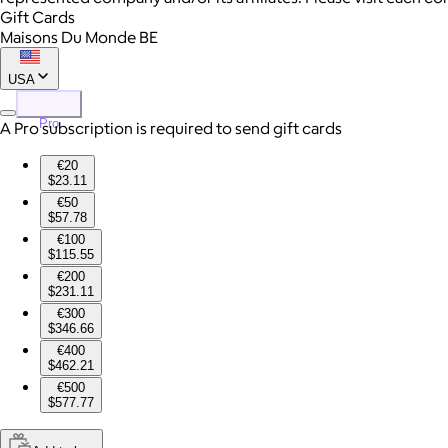
Gift Cards
Maisons Du Monde BE
USA
Pro
A Pro subscription is required to send gift cards
€20
$23.11
€50
$57.78
€100
$115.55
€200
$231.11
€300
$346.66
€400
$462.21
€500
$577.77