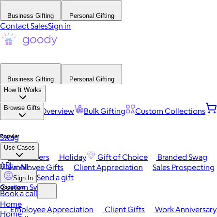
Business Gifting
Personal Gifting
Contact Sales
Sign in
Business Gifting
Personal Gifting
How It Works
Browse Gifts
Platform Overview
Bulk Gifting
Custom Collections
Popular
Swag
Use Cases
Best Sellers
Holiday
Gift of Choice
Branded Swag
API
View All
Employee Gifts
Client Appreciation
Sales Prospecting
Send a gift
Sign In
Custom Swag
Occasions
Book a call
Home
Employee Appreciation
Client Gifts
Work Anniversary
Home