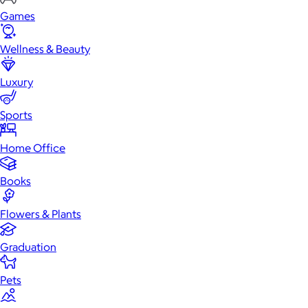
Games
Wellness & Beauty
Luxury
Sports
Home Office
Books
Flowers & Plants
Graduation
Pets