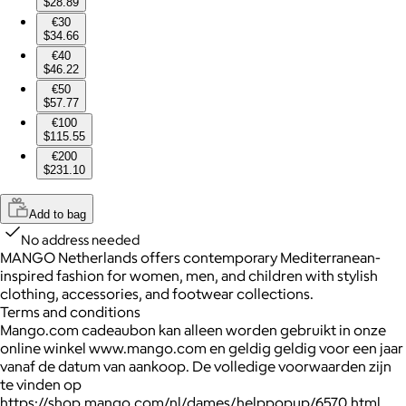
$28.89
€30
$34.66
€40
$46.22
€50
$57.77
€100
$115.55
€200
$231.10
Add to bag
No address needed
MANGO Netherlands offers contemporary Mediterranean-
inspired fashion for women, men, and children with stylish
clothing, accessories, and footwear collections.
Terms and conditions
Mango.com cadeaubon kan alleen worden gebruikt in onze
online winkel www.mango.com en geldig geldig voor een jaar
vanaf de datum van aankoop. De volledige voorwaarden zijn
te vinden op
https://shop.mango.com/nl/dames/helppopup/6570.html