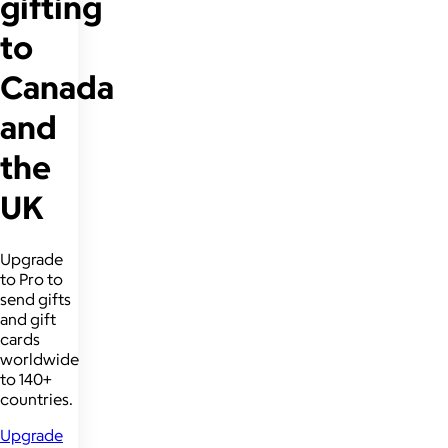
gifting
to
Canada
and
the
UK
Upgrade
to Pro to
send gifts
and gift
cards
worldwide
to 140+
countries.
Upgrade