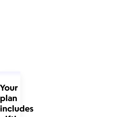
Your
plan
includes