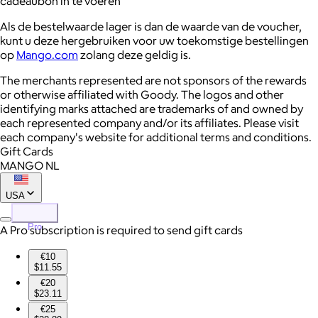
cadeaubon in te voeren
Als de bestelwaarde lager is dan de waarde van de voucher,
kunt u deze hergebruiken voor uw toekomstige bestellingen
op
Mango.com
zolang deze geldig is.
The merchants represented are not sponsors of the rewards
or otherwise affiliated with Goody. The logos and other
identifying marks attached are trademarks of and owned by
each represented company and/or its affiliates. Please visit
each company's website for additional terms and conditions.
Gift Cards
MANGO NL
USA
Pro
A Pro subscription is required to send gift cards
€10
$11.55
€20
$23.11
€25