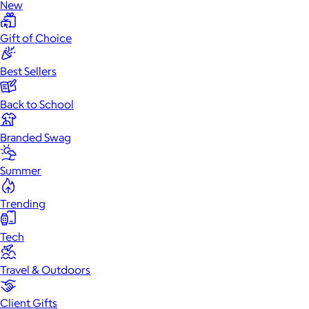
New
Gift of Choice
Best Sellers
Back to School
Branded Swag
Summer
Trending
Tech
Travel & Outdoors
Client Gifts