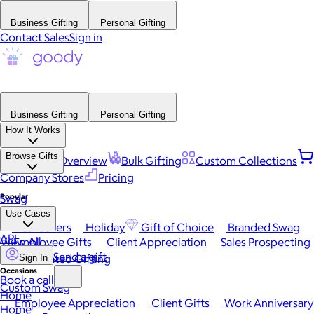
Business Gifting
Personal Gifting
Contact Sales
Sign in
Business Gifting
Personal Gifting
How It Works
Browse Gifts
Platform Overview
Bulk Gifting
Custom Collections
Company Stores
Pricing
Popular
Swag
Use Cases
Best Sellers
Holiday
Gift of Choice
Branded Swag
API
View All
Employee Gifts
Client Appreciation
Sales Prospecting
Send a gift
Automated Gifting
Sign In
Occasions
Book a call
Custom Swag
Home
Employee Appreciation
Client Gifts
Work Anniversary
Home