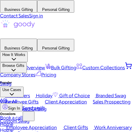
Business Gifting
Personal Gifting
Contact Sales
Sign in
Business Gifting
Personal Gifting
How It Works
Browse Gifts
Platform Overview
Bulk Gifting
Custom Collections
Company Stores
Pricing
Popular
Swag
Use Cases
Best Sellers
Holiday
Gift of Choice
Branded Swag
API
View All
Employee Gifts
Client Appreciation
Sales Prospecting
Send a gift
Automated Gifting
Sign In
Occasions
Book a call
Custom Swag
Home
Employee Appreciation
Client Gifts
Work Anniversary
Home