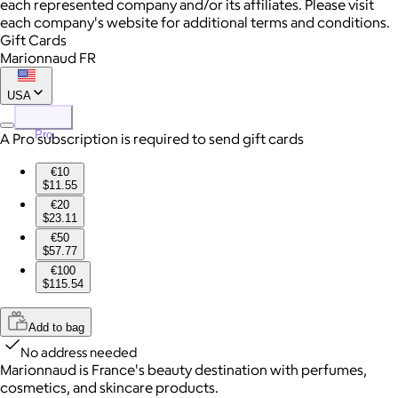
each represented company and/or its affiliates. Please visit
each company's website for additional terms and conditions.
Gift Cards
Marionnaud FR
USA
Pro
A Pro subscription is required to send gift cards
€10
$11.55
€20
$23.11
€50
$57.77
€100
$115.54
Add to bag
No address needed
Marionnaud is France's beauty destination with perfumes,
cosmetics, and skincare products.