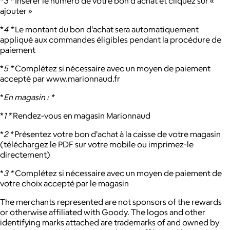
*
3 *
Insérer le numéro de votre bon d'achat et cliquez sur «
ajouter »
*
4 *
Le montant du bon d'achat sera automatiquement
appliqué aux commandes éligibles pendant la procédure de
paiement
*
5 *
Complétez si nécessaire avec un moyen de paiement
accepté par www.marionnaud.fr
*
En magasin : *
*
1 *
Rendez-vous en magasin Marionnaud
*
2 *
Présentez votre bon d'achat à la caisse de votre magasin
(téléchargez le PDF sur votre mobile ou imprimez-le
directement)
*
3 *
Complétez si nécessaire avec un moyen de paiement de
votre choix accepté par le magasin
The merchants represented are not sponsors of the rewards
or otherwise affiliated with Goody. The logos and other
identifying marks attached are trademarks of and owned by