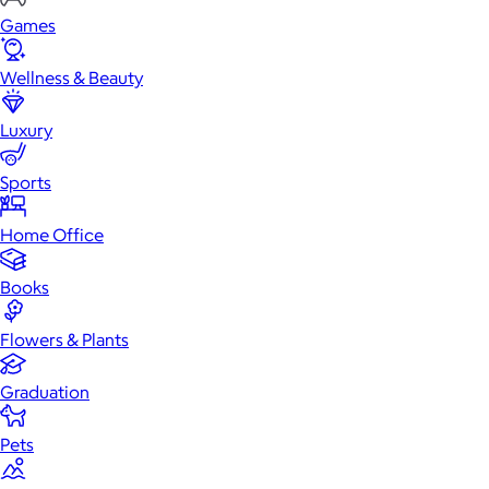
Games
Wellness & Beauty
Luxury
Sports
Home Office
Books
Flowers & Plants
Graduation
Pets