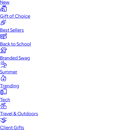
New
Gift of Choice
Best Sellers
Back to School
Branded Swag
Summer
Trending
Tech
Travel & Outdoors
Client Gifts