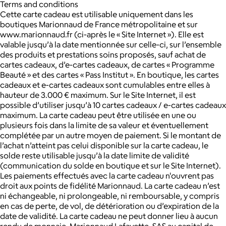
Terms and conditions
Cette carte cadeau est utilisable uniquement dans les
boutiques Marionnaud de France métropolitaine et sur
www.marionnaud.fr (ci-après le « Site Internet »). Elle est
valable jusqu’à la date mentionnée sur celle-ci, sur l’ensemble
des produits et prestations soins proposés, sauf achat de
cartes cadeaux, d’e-cartes cadeaux, de cartes « Programme
Beauté » et des cartes « Pass Institut ». En boutique, les cartes
cadeaux et e-cartes cadeaux sont cumulables entre elles à
hauteur de 3.000 € maximum. Sur le Site Internet, il est
possible d’utiliser jusqu’à 10 cartes cadeaux / e-cartes cadeaux
maximum. La carte cadeau peut être utilisée en une ou
plusieurs fois dans la limite de sa valeur et éventuellement
complétée par un autre moyen de paiement. Si le montant de
l’achat n’atteint pas celui disponible sur la carte cadeau, le
solde reste utilisable jusqu’à la date limite de validité
(communication du solde en boutique et sur le Site Internet).
Les paiements effectués avec la carte cadeau n'ouvrent pas
droit aux points de fidélité Marionnaud. La carte cadeau n’est
ni échangeable, ni prolongeable, ni remboursable, y compris
en cas de perte, de vol, de détérioration ou d’expiration de la
date de validité. La carte cadeau ne peut donner lieu à aucun
rendu de monnaie. Marionnaud Lafayette, SAS au capital de