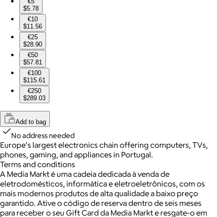
€5
$5.78
€10
$11.56
€25
$28.90
€50
$57.81
€100
$115.61
€250
$289.03
Add to bag
No address needed
Europe's largest electronics chain offering computers, TVs,
phones, gaming, and appliances in Portugal.
Terms and conditions
A Media Markt é uma cadeia dedicada à venda de
eletrodomésticos, informática e eletroeletrônicos, com os
mais modernos produtos de alta qualidade a baixo preço
garantido. Ative o código de reserva dentro de seis meses
para receber o seu Gift Card da Media Markt e resgate-o em