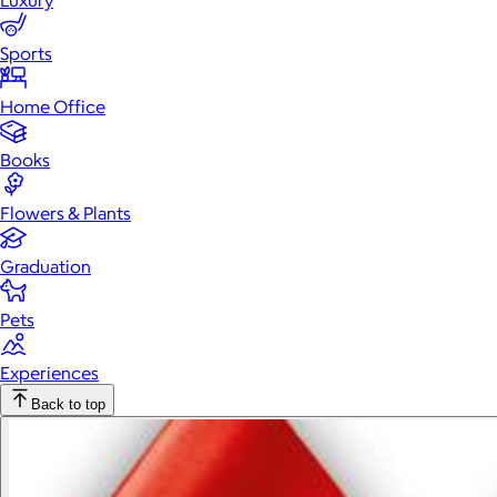
Luxury
Sports
Home Office
Books
Flowers & Plants
Graduation
Pets
Experiences
Back to top