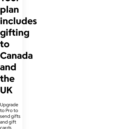
plan
includes
gifting
to
Canada
and
the
UK
Upgrade
to Pro to
send gifts
and gift
cards