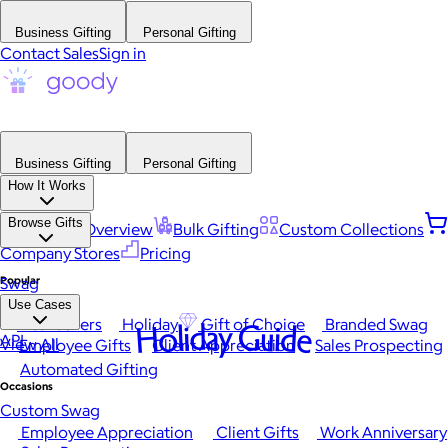
Business Gifting
Personal Gifting
Contact Sales
Sign in
Business Gifting
Personal Gifting
How It Works
Browse Gifts
Platform Overview
Bulk Gifting
Custom Collections
Company Stores
Pricing
Popular
Swag
Use Cases
Best Sellers
Holiday
Gift of Choice
Branded Swag
Holiday Guide
API
View All
Employee Gifts
Client Appreciation
Sales Prospecting
Automated Gifting
Occasions
Custom Swag
Employee Appreciation
Client Gifts
Work Anniversary