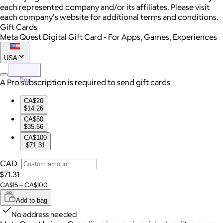
each represented company and/or its affiliates. Please visit
each company's website for additional terms and conditions.
Gift Cards
Meta Quest Digital Gift Card - For Apps, Games, Experiences
USA
Pro
A Pro subscription is required to send gift cards
CA$20
$14.26
CA$50
$35.66
CA$100
$71.31
CAD
$71.31
CA$15 – CA$100
Add to bag
No address needed