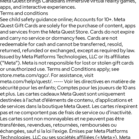
Meta Quest brings Canadians immersive virtual reality games,
apps, and interactive experiences.
Terms and conditions
See child safety guidance online; Accounts for 10+. Meta
Quest Gift Cards are solely for the purchase of content, apps
and services from the Meta Quest Store. Cards do not expire
and carry no service or dormancy fees. Cards are not
redeemable for cash and cannot be transferred, resold,
returned, refunded or exchanged, except as required by law.
Issued by Meta Platforms Technologies, LLC or its affiliates
(“Meta”). Meta is not responsible for lost or stolen gift cards
or unauthorized use. Terms and Conditions apply; see
store.meta.com/qgc/. For assistance, visit
meta.com/help/quest/. ----- Voir les directives en matière de
sécurité pour les enfants; Comptes pour les joueurs de 10 ans
et plus. Les cartes cadeaux Meta Quest sont uniquement
destinées à l'achat d’éléments de contenu, d'applications et
de services dans la boutique Meta Quest. Les cartes n'expirent
pas et ne comportent pas de frais de service ou d'inactivité.
Les cartes sont non monnayables et ne peuvent pas être
transférées, revendues, retournées, remboursées ou
échangées, sauf si la loi l'exige. Émises par Meta Platforms
Technologies, LLC ou ses sociétés affiliées (« Meta »). Meta