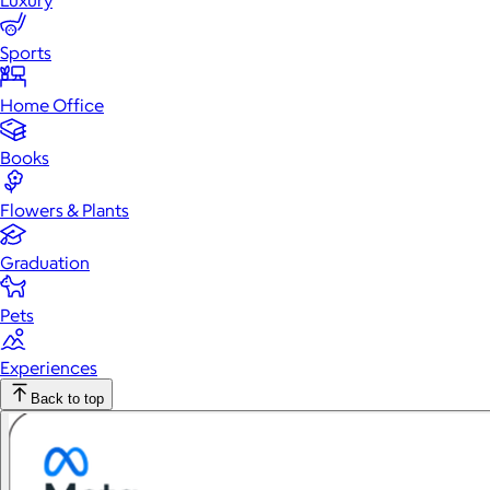
Luxury
Sports
Home Office
Books
Flowers & Plants
Graduation
Pets
Experiences
Back to top