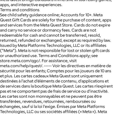
apps, and interactive experiences.
Terms and conditions
See child safety guidance online; Accounts for 10+. Meta
Quest Gift Cards are solely for the purchase of content, apps
and services from the Meta Quest Store. Cards do not expire
and carry no service or dormancy fees. Cards are not
redeemable for cash and cannot be transferred, resold,
returned, refunded or exchanged, except as required by law.
Issued by Meta Platforms Technologies, LLC or its affiliates
(“Meta”). Meta is not responsible for lost or stolen gift cards
or unauthorized use. Terms and Conditions apply; see
store.meta.com/qgc/. For assistance, visit
meta.com/help/quest/. ----- Voir les directives en matière de
sécurité pour les enfants; Comptes pour les joueurs de 10 ans
et plus. Les cartes cadeaux Meta Quest sont uniquement
destinées à l'achat d’éléments de contenu, d'applications et
de services dans la boutique Meta Quest. Les cartes n'expirent
pas et ne comportent pas de frais de service ou d'inactivité.
Les cartes sont non monnayables et ne peuvent pas être
transférées, revendues, retournées, remboursées ou
échangées, sauf si la loi l'exige. Émises par Meta Platforms
Technologies, LLC ou ses sociétés affiliées (« Meta »). Meta