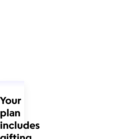
Your
plan
includes
gifting