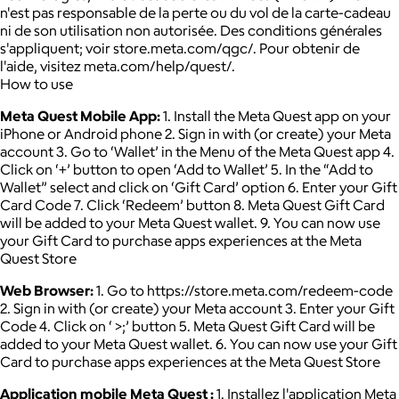
n'est pas responsable de la perte ou du vol de la carte-cadeau
ni de son utilisation non autorisée. Des conditions générales
s'appliquent; voir store.meta.com/qgc/. Pour obtenir de
l'aide, visitez meta.com/help/quest/.
How to use
Meta Quest Mobile App:
1. Install the Meta Quest app on your
iPhone or Android phone 2. Sign in with (or create) your Meta
account 3. Go to ‘Wallet’ in the Menu of the Meta Quest app 4.
Click on ‘+’ button to open ‘Add to Wallet’ 5. In the “Add to
Wallet” select and click on ‘Gift Card’ option 6. Enter your Gift
Card Code 7. Click ‘Redeem’ button 8. Meta Quest Gift Card
will be added to your Meta Quest wallet. 9. You can now use
your Gift Card to purchase apps experiences at the Meta
Quest Store
Web Browser:
1. Go to https://store.meta.com/redeem-code
2. Sign in with (or create) your Meta account 3. Enter your Gift
Code 4. Click on ‘ >;’ button 5. Meta Quest Gift Card will be
added to your Meta Quest wallet. 6. You can now use your Gift
Card to purchase apps experiences at the Meta Quest Store
Application mobile Meta Quest :
1. Installez l'application Meta