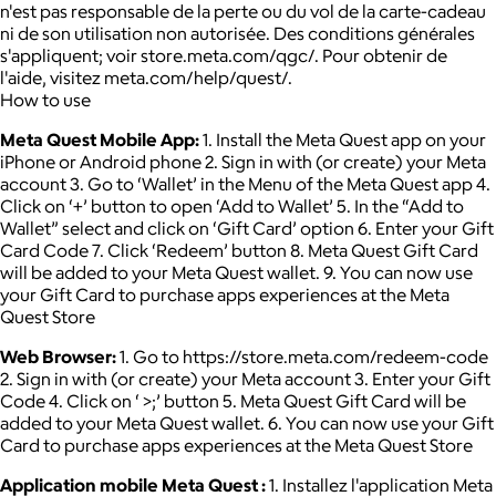
n'est pas responsable de la perte ou du vol de la carte-cadeau
ni de son utilisation non autorisée. Des conditions générales
s'appliquent; voir store.meta.com/qgc/. Pour obtenir de
l'aide, visitez meta.com/help/quest/.
How to use
Meta Quest Mobile App:
1. Install the Meta Quest app on your
iPhone or Android phone 2. Sign in with (or create) your Meta
account 3. Go to ‘Wallet’ in the Menu of the Meta Quest app 4.
Click on ‘+’ button to open ‘Add to Wallet’ 5. In the “Add to
Wallet” select and click on ‘Gift Card’ option 6. Enter your Gift
Card Code 7. Click ‘Redeem’ button 8. Meta Quest Gift Card
will be added to your Meta Quest wallet. 9. You can now use
your Gift Card to purchase apps experiences at the Meta
Quest Store
Web Browser:
1. Go to https://store.meta.com/redeem-code
2. Sign in with (or create) your Meta account 3. Enter your Gift
Code 4. Click on ‘ >;’ button 5. Meta Quest Gift Card will be
added to your Meta Quest wallet. 6. You can now use your Gift
Card to purchase apps experiences at the Meta Quest Store
Application mobile Meta Quest :
1. Installez l'application Meta