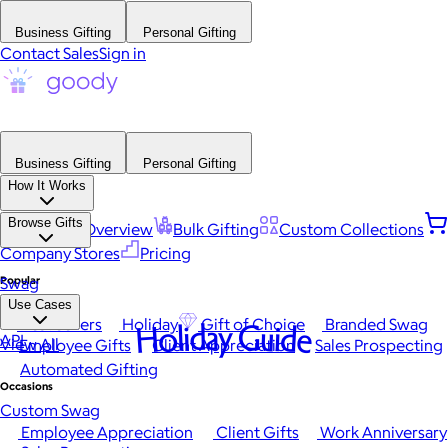
Business Gifting
Personal Gifting
Contact Sales
Sign in
Business Gifting
Personal Gifting
How It Works
Browse Gifts
Platform Overview
Bulk Gifting
Custom Collections
Company Stores
Pricing
Popular
Swag
Use Cases
Best Sellers
Holiday
Gift of Choice
Branded Swag
Holiday Guide
API
View All
Employee Gifts
Client Appreciation
Sales Prospecting
Automated Gifting
Occasions
Custom Swag
Employee Appreciation
Client Gifts
Work Anniversary