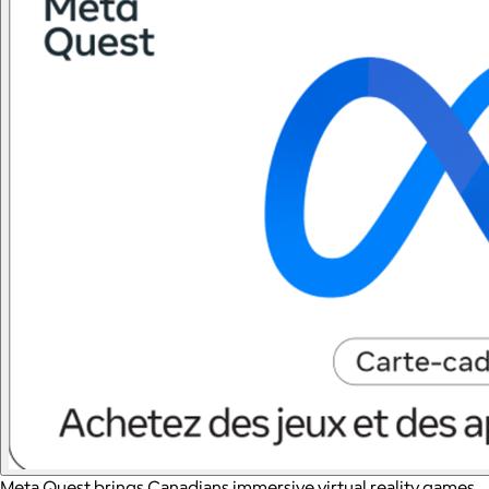
Meta Quest brings Canadians immersive virtual reality games,