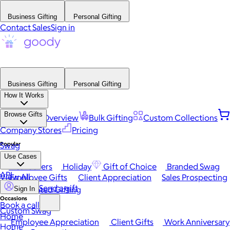
Business Gifting
Personal Gifting
Contact Sales
Sign in
Business Gifting
Personal Gifting
How It Works
Browse Gifts
Platform Overview
Bulk Gifting
Custom Collections
Company Stores
Pricing
Popular
Swag
Use Cases
Best Sellers
Holiday
Gift of Choice
Branded Swag
API
View All
Employee Gifts
Client Appreciation
Sales Prospecting
Send a gift
Automated Gifting
Sign In
Occasions
Book a call
Custom Swag
Home
Employee Appreciation
Client Gifts
Work Anniversary
Home