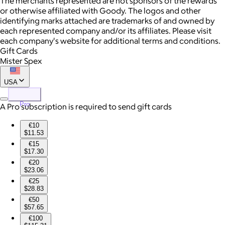
The merchants represented are not sponsors of the rewards
or otherwise affiliated with Goody. The logos and other
identifying marks attached are trademarks of and owned by
each represented company and/or its affiliates. Please visit
each company's website for additional terms and conditions.
Gift Cards
Mister Spex
USA
Pro
A Pro subscription is required to send gift cards
€10
$11.53
€15
$17.30
€20
$23.06
€25
$28.83
€50
$57.65
€100