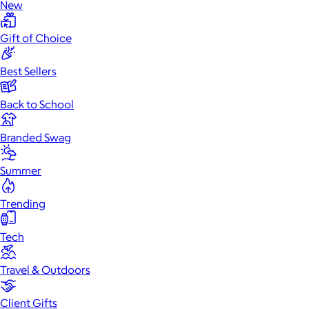
New
Gift of Choice
Best Sellers
Back to School
Branded Swag
Summer
Trending
Tech
Travel & Outdoors
Client Gifts