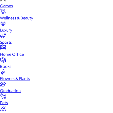
Games
Wellness & Beauty
Luxury
Sports
Home Office
Books
Flowers & Plants
Graduation
Pets