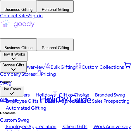
Business Gifting
Personal Gifting
Contact Sales
Sign in
Business Gifting
Personal Gifting
How It Works
Browse Gifts
Platform Overview
Bulk Gifting
Custom Collections
Company Stores
Pricing
Popular
Swag
Use Cases
Best Sellers
Holiday
Gift of Choice
Branded Swag
Holiday Guide
API
View All
Employee Gifts
Client Appreciation
Sales Prospecting
Automated Gifting
Occasions
Custom Swag
Employee Appreciation
Client Gifts
Work Anniversary