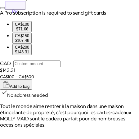
Pro
A Pro subscription is required to send gift cards
CA$100
$71.66
CA$150
$107.48
CA$200
$143.31
CAD
$143.31
CA$100 – CA$500
Add to bag
No address needed
Tout le monde aime rentrer à la maison dans une maison
étincelante de propreté, c'est pourquoi les cartes-cadeaux
MOLLY MAID sont le cadeau parfait pour de nombreuses
occasions spéciales.