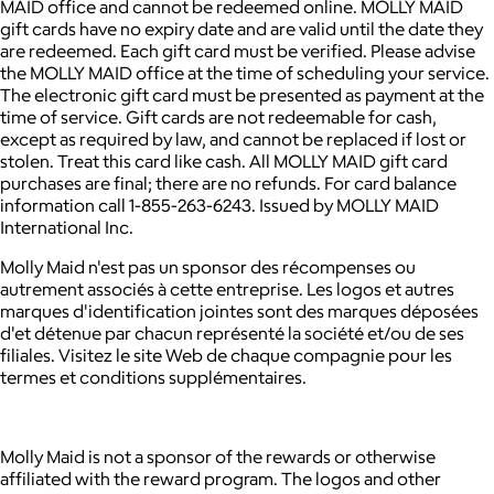
MAID office and cannot be redeemed online.
MOLLY MAID
gift cards have no expiry date and are valid until the date they
are redeemed.
Each gift card must be verified. Please advise
the MOLLY MAID office at the time of scheduling your service.
The electronic gift card must be presented as payment at the
time of service.
Gift cards are not redeemable for cash,
except as required by law, and cannot be replaced if lost or
stolen. Treat this card like cash.
All MOLLY MAID gift card
purchases are final; there are no refunds.
For card balance
information call 1-855-263-6243.
Issued by MOLLY MAID
International Inc.
Molly Maid n'est pas un sponsor des récompenses ou
autrement associés à cette entreprise. Les logos et autres
marques d'identification jointes sont des marques déposées
d'et détenue par chacun représenté la société et/ou de ses
filiales. Visitez le site Web de chaque compagnie pour les
termes et conditions supplémentaires.
Molly Maid is not a sponsor of the rewards or otherwise
affiliated with the reward program. The logos and other