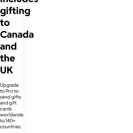
gifting
to
Canada
and
the
UK
Upgrade
to Pro to
send gifts
and gift
cards
worldwide
to 140+
countries.