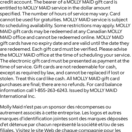
credit account.
The bearer of a MOLLY MAID gift card is
entitled to MOLLY MAID service in the dollar amount
specified. The number of hours of service may vary. Card
cannot be used for gratuities.
MOLLY MAID service is subject
to scheduling availability. Some restrictions may apply.
MOLLY
MAID gift cards may be redeemed at any Canadian MOLLY
MAID office and cannot be redeemed online.
MOLLY MAID
gift cards have no expiry date and are valid until the date they
are redeemed.
Each gift card must be verified. Please advise
the MOLLY MAID office at the time of scheduling your service.
The electronic gift card must be presented as payment at the
time of service.
Gift cards are not redeemable for cash,
except as required by law, and cannot be replaced if lost or
stolen. Treat this card like cash.
All MOLLY MAID gift card
purchases are final; there are no refunds.
For card balance
information call 1-855-263-6243.
Issued by MOLLY MAID
International Inc.
Molly Maid n'est pas un sponsor des récompenses ou
autrement associés à cette entreprise. Les logos et autres
marques d'identification jointes sont des marques déposées
d'et détenue par chacun représenté la société et/ou de ses
filiales. Visitez le site Web de chaque compagnie pour les