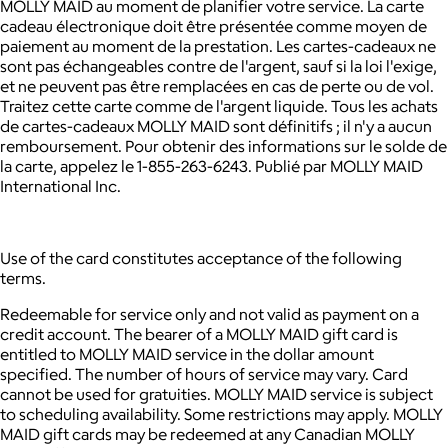
MOLLY MAID au moment de planifier votre service.
La carte
cadeau électronique doit être présentée comme moyen de
paiement au moment de la prestation.
Les cartes-cadeaux ne
sont pas échangeables contre de l'argent, sauf si la loi l'exige,
et ne peuvent pas être remplacées en cas de perte ou de vol.
Traitez cette carte comme de l'argent liquide.
Tous les achats
de cartes-cadeaux MOLLY MAID sont définitifs ; il n'y a aucun
remboursement.
Pour obtenir des informations sur le solde de
la carte, appelez le 1-855-263-6243.
Publié par MOLLY MAID
International Inc.
Use of the card constitutes acceptance of the following
terms.
Redeemable for service only and not valid as payment on a
credit account.
The bearer of a MOLLY MAID gift card is
entitled to MOLLY MAID service in the dollar amount
specified. The number of hours of service may vary. Card
cannot be used for gratuities.
MOLLY MAID service is subject
to scheduling availability. Some restrictions may apply.
MOLLY
MAID gift cards may be redeemed at any Canadian MOLLY