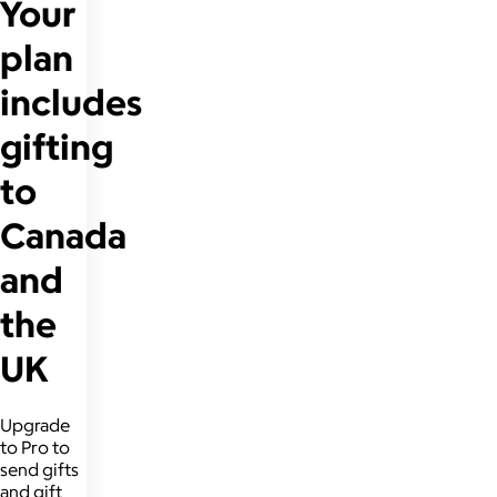
Your
plan
includes
gifting
to
Canada
and
the
UK
Upgrade
to Pro to
send gifts
and gift