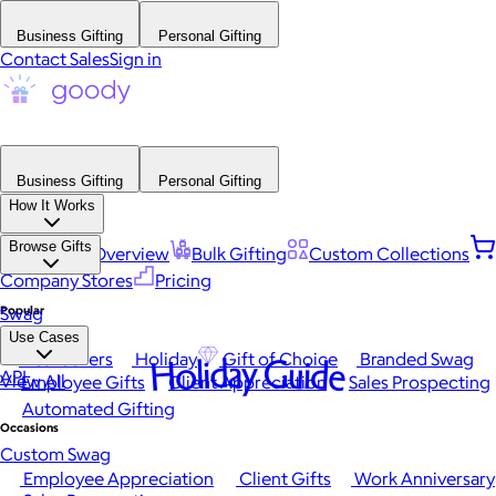
Business Gifting
Personal Gifting
Contact Sales
Sign in
Business Gifting
Personal Gifting
How It Works
Browse Gifts
Platform Overview
Bulk Gifting
Custom Collections
Company Stores
Pricing
Popular
Swag
Use Cases
Best Sellers
Holiday
Gift of Choice
Branded Swag
Holiday Guide
API
View All
Employee Gifts
Client Appreciation
Sales Prospecting
Automated Gifting
Occasions
Custom Swag
Employee Appreciation
Client Gifts
Work Anniversary