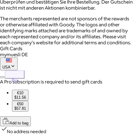
Überprüfen und bestätigen Sie Ihre Bestellung. Der Gutschein
ist nicht mit anderen Aktionen kombinierbar.
The merchants represented are not sponsors of the rewards
or otherwise affiliated with Goody. The logos and other
identifying marks attached are trademarks of and owned by
each represented company and/or its affiliates. Please visit
each company's website for additional terms and conditions.
Gift Cards
mymuesli DE
USA
Pro
A Pro subscription is required to send gift cards
€10
$11.56
€50
$57.81
Add to bag
No address needed