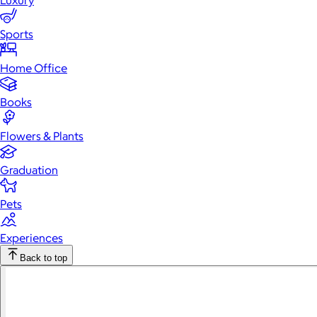
Luxury
Sports
Home Office
Books
Flowers & Plants
Graduation
Pets
Experiences
Back to top