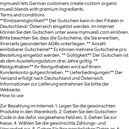
mymuesli lets German customers create custom organic
muesli blends with premium ingredients.
Terms and conditions
**Einlösemöglichkeit** Der Gutschein kann in den Filialen in
Deutschland/ Österreich eingelöst werden. Im Internet
können Sie den Gutschein unter www.mymuesli.com einlösen.
Bitte beachten Sie, dass die Gutscheine, die Sie erwerben,
ihrerseits gesonderten AGBs unterliegen. ** Anzahl
einlösbarer Gutscheine** Es können mehrere Gutscheine pro
Bestellung eingelöst werden. ** Gültigkeit** Der Gutschein ist
ab dem Ausstellungsdatum drei Jahre gültig. **
Restguthaben** Ihr Restguthaben wird auf Ihrem
Kundenkonto gutgeschrieben. ** Lieferbedingungen** Der
Versand erfolgt nach Deutschland und Österreich.
Informationen zur Lieferung entnehmen Sie bitte der
Webseite.
How to use
Zur Bezahlung im Internet: 1. Legen Sie die gewünschten
Produkte in den Warenkorb. 2. Geben Sie den Gutschein-
Code in das dafür vorgesehene Feld ein. 3. Gehen Sie zur
Kasse. 4. Wählen Sie die gewünschte Zahlungs- und
Versandart aus. 5. Geben Sie Ihre persönlichen Daten an. 6.