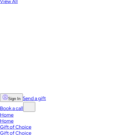
View All
Send a gift
Sign In
Book a call
Home
Home
Gift of Choice
Gift of Choice