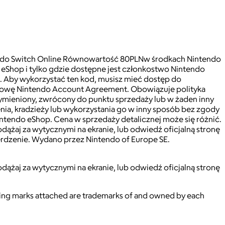
endo Switch Online Równowartość 80PLNw środkach Nintendo
eShop i tylko gdzie dostępne jest członkostwo Nintendo
u. Aby wykorzystać ten kod, musisz mieć dostęp do
mowę Nintendo Account Agreement. Obowiązuje polityka
 wymieniony, zwrócony do punktu sprzedaży lub w żaden inny
ia, kradzieży lub wykorzystania go w inny sposób bez zgody
tendo eShop. Cena w sprzedaży detalicznej może się różnić.
ążaj za wytycznymi na ekranie, lub odwiedź oficjalną stronę
rdzenie. Wydano przez Nintendo of Europe SE.
ążaj za wytycznymi na ekranie, lub odwiedź oficjalną stronę
ying marks attached are trademarks of and owned by each