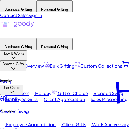
Business Gifting
Personal Gifting
Contact Sales
Sign in
Business Gifting
Personal Gifting
How It Works
Browse Gifts
Platform Overview
Bulk Gifting
Custom Collections
H
Popular
Swag
Use Cases
Best Sellers
Holiday
Gift of Choice
Branded Swag
API
View All
Employee Gifts
Client Appreciation
Sales Prospecting
Custom Swag
Occasions
Employee Appreciation
Client Gifts
Work Anniversary