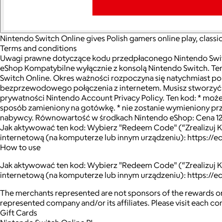
Nintendo Switch Online gives Polish gamers online play, classi
Terms and conditions
Uwagi prawne dotyczące kodu przedpłaconego Nintendo Swit
eShop Kompatybilne wyłącznie z konsolą Nintendo Switch. Ten
Switch Online. Okres ważności rozpoczyna się natychmiast po 
bezprzewodowego połączenia z internetem. Musisz stworzyć
prywatności Nintendo Account Privacy Policy. Ten kod: * moż
sposób zamieniony na gotówkę. * nie zostanie wymieniony pr
nabywcy. Równowartość w środkach Nintendo eShop: Cena 12-m
Jak aktywować ten kod: Wybierz "Redeem Code" (“Zrealizuj Kod
internetową (na komputerze lub innym urządzeniu): https://
How to use
Jak aktywować ten kod: Wybierz "Redeem Code" (“Zrealizuj Kod
internetową (na komputerze lub innym urządzeniu): https:/
The merchants represented are not sponsors of the rewards or
represented company and/or its affiliates. Please visit each c
Gift Cards