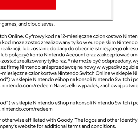
c games, and cloud saves.
ch Online: Cyfrowy kod na 12-miesięczne członkostwo Nint
 kod może zostać zrealizowany tylko w europejskim Nintendo 
realizacji, lub zostanie dodany do obecnie istniejącego okres
 lub połączyć konto Nintendo Account oraz zaakceptować u
e zostać zrealizowany tylko raz. * nie może być odsprzedany,
zez firmę Nintendo ani sprzedawcę na nowy w wypadku zgubien
iesięczne członkostwa Nintendo Switch Online w sklepie Nin
”) w sklepie Nintendo eShop na konsoli Nintendo Switch i pod
ec.nintendo.com/redeem Na wszelki wypadek, zachowaj potwie
”) w sklepie Nintendo eShop na konsoli Nintendo Switch i pod
/ec.nintendo.com/redeem
 otherwise affiliated with Goody. The logos and other identif
ompany's website for additional terms and conditions.