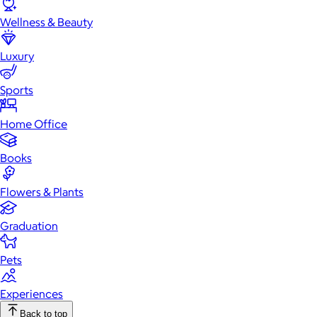
Wellness & Beauty
Luxury
Sports
Home Office
Books
Flowers & Plants
Graduation
Pets
Experiences
Back to top