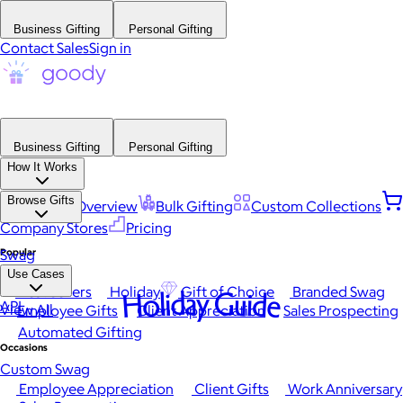
Business Gifting
Personal Gifting
Contact Sales
Sign in
Business Gifting
Personal Gifting
How It Works
Browse Gifts
Platform Overview
Bulk Gifting
Custom Collections
Company Stores
Pricing
Popular
Swag
Use Cases
Best Sellers
Holiday
Gift of Choice
Branded Swag
Holiday Guide
API
View All
Employee Gifts
Client Appreciation
Sales Prospecting
Automated Gifting
Occasions
Custom Swag
Employee Appreciation
Client Gifts
Work Anniversary