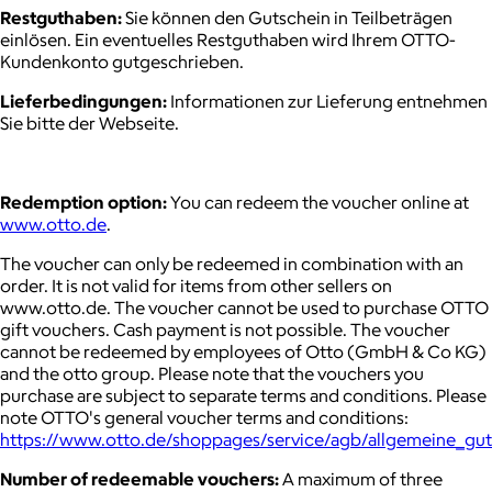
Restguthaben:
Sie können den Gutschein in Teilbeträgen
einlösen. Ein eventuelles Restguthaben wird Ihrem OTTO-
Kundenkonto gutgeschrieben.
Lieferbedingungen:
Informationen zur Lieferung entnehmen
Sie bitte der Webseite.
Redemption option:
You can redeem the voucher online at
www.otto.de
.
The voucher can only be redeemed in combination with an
order. It is not valid for items from other sellers on
www.otto.de. The voucher cannot be used to purchase OTTO
gift vouchers. Cash payment is not possible. The voucher
cannot be redeemed by employees of Otto (GmbH & Co KG)
and the otto group. Please note that the vouchers you
purchase are subject to separate terms and conditions. Please
note OTTO's general voucher terms and conditions:
https://www.otto.de/shoppages/service/agb/allgemeine_gu
Number of redeemable vouchers:
A maximum of three