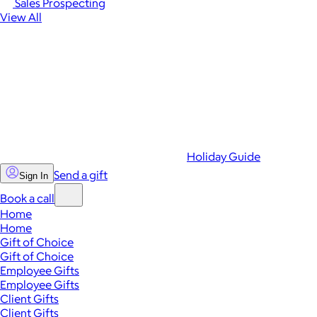
Sales Prospecting
View All
Holiday Guide
Send a gift
Sign In
Book a call
Home
Home
Gift of Choice
Gift of Choice
Employee Gifts
Employee Gifts
Client Gifts
Client Gifts