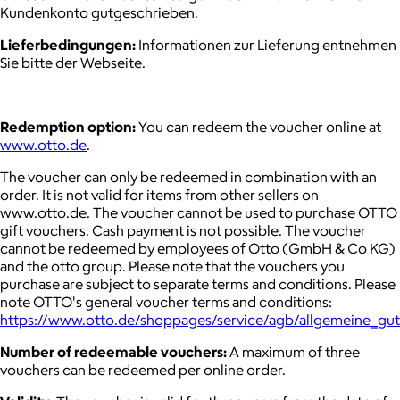
Kundenkonto gutgeschrieben.
Lieferbedingungen:
Informationen zur Lieferung entnehmen
Sie bitte der Webseite.
Redemption option:
You can redeem the voucher online at
www.otto.de
.
The voucher can only be redeemed in combination with an
order. It is not valid for items from other sellers on
www.otto.de. The voucher cannot be used to purchase OTTO
gift vouchers. Cash payment is not possible. The voucher
cannot be redeemed by employees of Otto (GmbH & Co KG)
and the otto group. Please note that the vouchers you
purchase are subject to separate terms and conditions. Please
note OTTO's general voucher terms and conditions:
https://www.otto.de/shoppages/service/agb/allgemeine_gu
Number of redeemable vouchers:
A maximum of three
vouchers can be redeemed per online order.