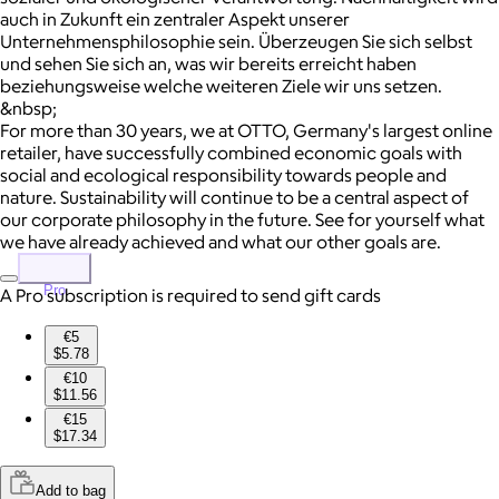
auch in Zukunft ein zentraler Aspekt unserer
Unternehmensphilosophie sein. Überzeugen Sie sich selbst
und sehen Sie sich an, was wir bereits erreicht haben
beziehungsweise welche weiteren Ziele wir uns setzen.
&nbsp;
For more than 30 years, we at OTTO, Germany's largest online
retailer, have successfully combined economic goals with
social and ecological responsibility towards people and
nature. Sustainability will continue to be a central aspect of
our corporate philosophy in the future. See for yourself what
we have already achieved and what our other goals are.
Pro
A Pro subscription is required to send gift cards
€5
$5.78
€10
$11.56
€15
$17.34
Add to bag