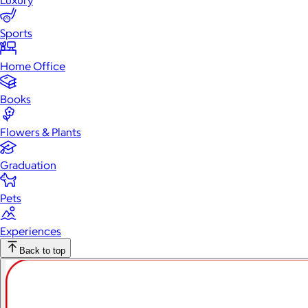
Luxury
Sports
Home Office
Books
Flowers & Plants
Graduation
Pets
Experiences
Back to top