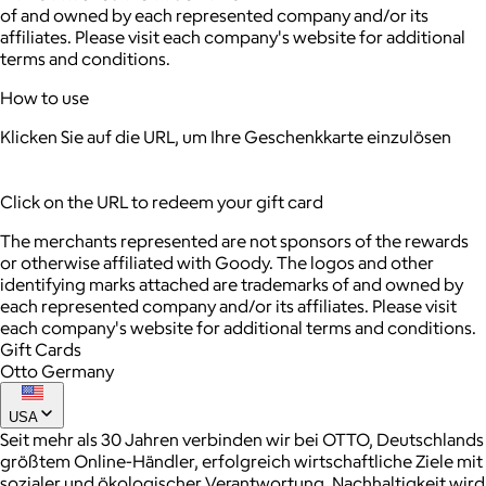
of and owned by each represented company and/or its
affiliates. Please visit each company's website for additional
terms and conditions.
How to use
Klicken Sie auf die URL, um Ihre Geschenkkarte einzulösen
Click on the URL to redeem your gift card
The merchants represented are not sponsors of the rewards
or otherwise affiliated with Goody. The logos and other
identifying marks attached are trademarks of and owned by
each represented company and/or its affiliates. Please visit
each company's website for additional terms and conditions.
Gift Cards
Otto Germany
USA
Seit mehr als 30 Jahren verbinden wir bei OTTO, Deutschlands
größtem Online-Händler, erfolgreich wirtschaftliche Ziele mit
sozialer und ökologischer Verantwortung. Nachhaltigkeit wird