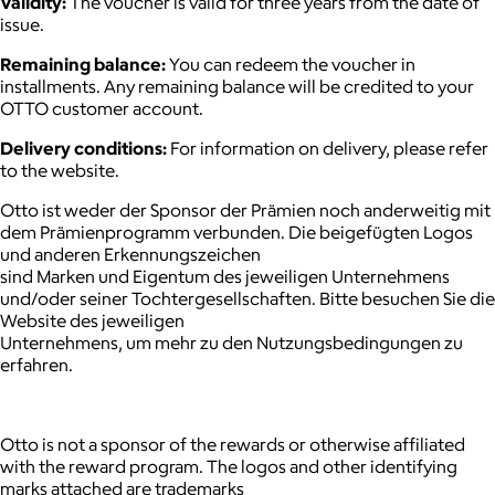
Validity:
The voucher is valid for three years from the date of
issue.
Remaining balance:
You can redeem the voucher in
installments. Any remaining balance will be credited to your
OTTO customer account.
Delivery conditions:
For information on delivery, please refer
to the website.
Otto ist weder der Sponsor der Prämien noch anderweitig mit
dem Prämienprogramm verbunden. Die beigefügten Logos
und anderen Erkennungszeichen
sind Marken und Eigentum des jeweiligen Unternehmens
und/oder seiner Tochtergesellschaften. Bitte besuchen Sie die
Website des jeweiligen
Unternehmens, um mehr zu den Nutzungsbedingungen zu
erfahren.
Otto is not a sponsor of the rewards or otherwise affiliated
with the reward program. The logos and other identifying
marks attached are trademarks