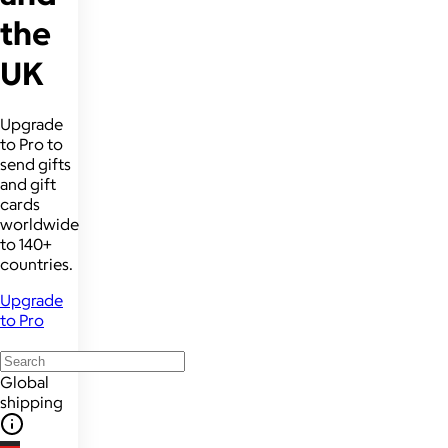
the
UK
Upgrade
to Pro to
send gifts
and gift
cards
worldwide
to 140+
countries.
Upgrade
to Pro
Global
shipping