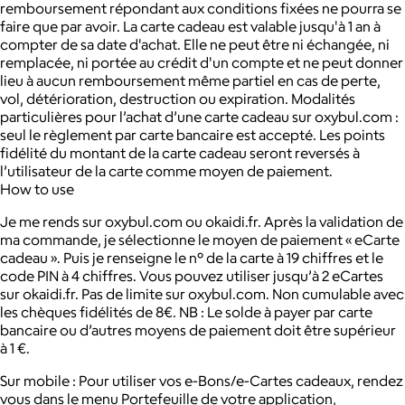
remboursement répondant aux conditions fixées ne pourra se
faire que par avoir. La carte cadeau est valable jusqu'à 1 an à
compter de sa date d'achat. Elle ne peut être ni échangée, ni
remplacée, ni portée au crédit d'un compte et ne peut donner
lieu à aucun remboursement même partiel en cas de perte,
vol, détérioration, destruction ou expiration. Modalités
particulières pour l’achat d’une carte cadeau sur oxybul.com :
seul le règlement par carte bancaire est accepté. Les points
fidélité du montant de la carte cadeau seront reversés à
l’utilisateur de la carte comme moyen de paiement.
How to use
Je me rends sur oxybul.com ou okaidi.fr. Après la validation de
ma commande, je sélectionne le moyen de paiement « eCarte
cadeau ». Puis je renseigne le n° de la carte à 19 chiffres et le
code PIN à 4 chiffres. Vous pouvez utiliser jusqu’à 2 eCartes
sur okaidi.fr. Pas de limite sur oxybul.com. Non cumulable avec
les chèques fidélités de 8€. NB : Le solde à payer par carte
bancaire ou d’autres moyens de paiement doit être supérieur
à 1 €.
Sur mobile : Pour utiliser vos e-Bons/e-Cartes cadeaux, rendez
vous dans le menu Portefeuille de votre application,