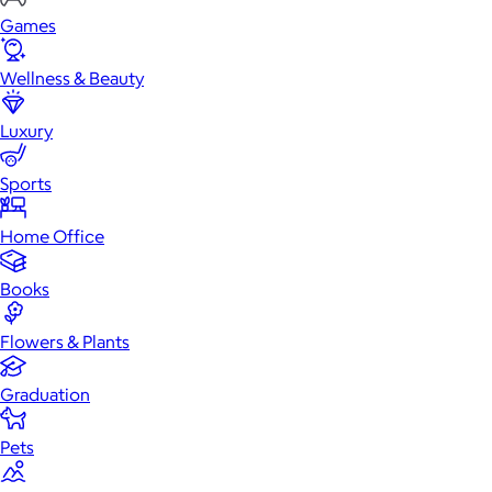
Games
Wellness & Beauty
Luxury
Sports
Home Office
Books
Flowers & Plants
Graduation
Pets