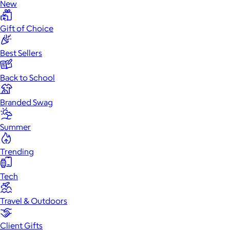
New
Gift of Choice
Best Sellers
Back to School
Branded Swag
Summer
Trending
Tech
Travel & Outdoors
Client Gifts