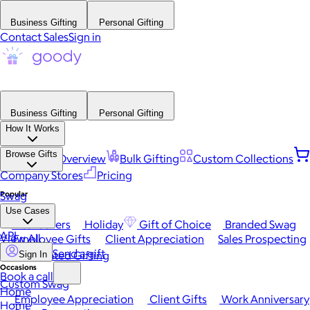
Business Gifting
Personal Gifting
Contact Sales
Sign in
Business Gifting
Personal Gifting
How It Works
Browse Gifts
Platform Overview
Bulk Gifting
Custom Collections
Company Stores
Pricing
Popular
Swag
Use Cases
Best Sellers
Holiday
Gift of Choice
Branded Swag
API
View All
Employee Gifts
Client Appreciation
Sales Prospecting
Send a gift
Automated Gifting
Sign In
Occasions
Book a call
Custom Swag
Home
Employee Appreciation
Client Gifts
Work Anniversary
Home