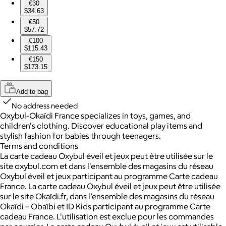
€30
$34.63
€50
$57.72
€100
$115.43
€150
$173.15
Add to bag
No address needed
Oxybul-Okaïdi France specializes in toys, games, and
children's clothing. Discover educational play items and
stylish fashion for babies through teenagers.
Terms and conditions
La carte cadeau Oxybul éveil et jeux peut être utilisée sur le
site oxybul.com et dans l'ensemble des magasins du réseau
Oxybul éveil et jeux participant au programme Carte cadeau
France. La carte cadeau Oxybul éveil et jeux peut être utilisée
sur le site Okaïdi.fr, dans l’ensemble des magasins du réseau
Okaïdi – Obaïbi et ID Kids participant au programme Carte
cadeau France. L'utilisation est exclue pour les commandes