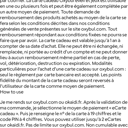
par courrier. La carte cadeau Oxybul éveil et jeux est utilisable
en une ou plusieurs fois et peut être également complétée par
un autre moyen de paiement. Toute demande de
remboursement des produits achetés au moyen de la carte se
fera selon les conditions décrites dans nos conditions
générales de vente présentes sur le site oxybul.com. Tout
remboursement répondant aux conditions fixées ne pourra se
faire que par avoir. La carte cadeau est valable jusqu'à 1 an à
compter de sa date d'achat. Elle ne peut être ni échangée, ni
remplacée, ni portée au crédit d'un compte et ne peut donner
lieu à aucun remboursement même partiel en cas de perte,
vol, détérioration, destruction ou expiration. Modalités
particulières pour l’achat d’une carte cadeau sur oxybul.com :
seul le règlement par carte bancaire est accepté. Les points
fidélité du montant de la carte cadeau seront reversés à
l’utilisateur de la carte comme moyen de paiement.
How to use
Je me rends sur oxybul.com ou okaidi.fr. Après la validation de
ma commande, je sélectionne le moyen de paiement « eCarte
cadeau ». Puis je renseigne le n° de la carte à 19 chiffres et le
code PIN à 4 chiffres. Vous pouvez utiliser jusqu’à 2 eCartes
sur okaidi.fr. Pas de limite sur oxybul.com. Non cumulable avec