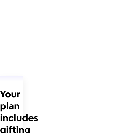
Your
plan
includes
gifting