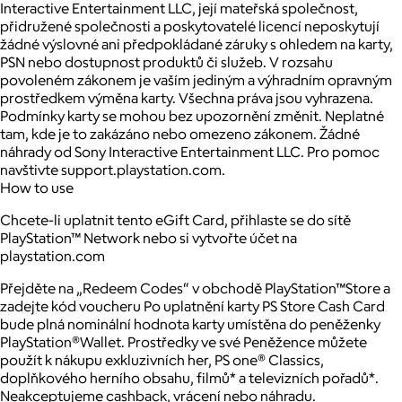
Interactive Entertainment LLC, její mateřská společnost,
přidružené společnosti a poskytovatelé licencí neposkytují
žádné výslovné ani předpokládané záruky s ohledem na karty,
PSN nebo dostupnost produktů či služeb. V rozsahu
povoleném zákonem je vaším jediným a výhradním opravným
prostředkem výměna karty. Všechna práva jsou vyhrazena.
Podmínky karty se mohou bez upozornění změnit. Neplatné
tam, kde je to zakázáno nebo omezeno zákonem. Žádné
náhrady od Sony Interactive Entertainment LLC. Pro pomoc
navštivte support.playstation.com.
How to use
Chcete-li uplatnit tento eGift Card, přihlaste se do sítě
PlayStation™ Network nebo si vytvořte účet na
playstation.com
Přejděte na „Redeem Codes“ v obchodě PlayStation™Store a
zadejte kód voucheru Po uplatnění karty PS Store Cash Card
bude plná nominální hodnota karty umístěna do peněženky
PlayStation®Wallet. Prostředky ve své Peněžence můžete
použít k nákupu exkluzivních her, PS one® Classics,
doplňkového herního obsahu, filmů* a televizních pořadů*.
Neakceptujeme cashback, vrácení nebo náhradu.