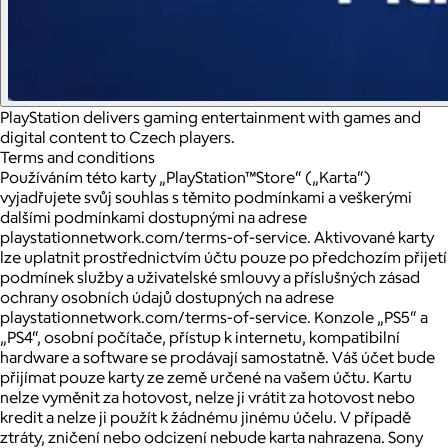
PlayStation delivers gaming entertainment with games and
digital content to Czech players.
Terms and conditions
Používáním této karty „PlayStation™Store“ („Karta“)
vyjadřujete svůj souhlas s těmito podmínkami a veškerými
dalšími podmínkami dostupnými na adrese
playstationnetwork.com/terms-of-service. Aktivované karty
lze uplatnit prostřednictvím účtu pouze po předchozím přijetí
podmínek služby a uživatelské smlouvy a příslušných zásad
ochrany osobních údajů dostupných na adrese
playstationnetwork.com/terms-of-service. Konzole „PS5“ a
„PS4“, osobní počítače, přístup k internetu, kompatibilní
hardware a software se prodávají samostatně. Váš účet bude
přijímat pouze karty ze země určené na vašem účtu. Kartu
nelze vyměnit za hotovost, nelze ji vrátit za hotovost nebo
kredit a nelze ji použít k žádnému jinému účelu. V případě
ztráty, zničení nebo odcizení nebude karta nahrazena. Sony