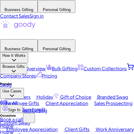
Business Gifting
Personal Gifting
Contact Sales
Sign in
Business Gifting
Personal Gifting
How It Works
Browse Gifts
Platform Overview
Bulk Gifting
Custom Collections
Company Stores
Pricing
Popular
Swag
Use Cases
Best Sellers
Holiday
Gift of Choice
Branded Swag
API
View All
Employee Gifts
Client Appreciation
Sales Prospecting
Send a gift
Automated Gifting
Sign In
Occasions
Book a call
Custom Swag
Home
Employee Appreciation
Client Gifts
Work Anniversary
Home