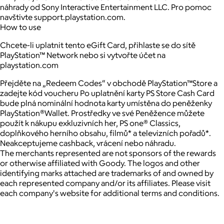
náhrady od Sony Interactive Entertainment LLC. Pro pomoc
navštivte support.playstation.com.
How to use
Chcete-li uplatnit tento eGift Card, přihlaste se do sítě
PlayStation™ Network nebo si vytvořte účet na
playstation.com
Přejděte na „Redeem Codes“ v obchodě PlayStation™Store a
zadejte kód voucheru Po uplatnění karty PS Store Cash Card
bude plná nominální hodnota karty umístěna do peněženky
PlayStation®Wallet. Prostředky ve své Peněžence můžete
použít k nákupu exkluzivních her, PS one® Classics,
doplňkového herního obsahu, filmů* a televizních pořadů*.
Neakceptujeme cashback, vrácení nebo náhradu.
The merchants represented are not sponsors of the rewards
or otherwise affiliated with Goody. The logos and other
identifying marks attached are trademarks of and owned by
each represented company and/or its affiliates. Please visit
each company's website for additional terms and conditions.