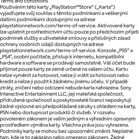
Terms and conditions
Používáním této karty „PlayStation™Store“ („Karta“)
vyjadřujete svůj souhlas s těmito podmínkami a veškerými
dalšími podmínkami dostupnými na adrese
playstationnetwork.com/terms-of-service. Aktivované karty
lze uplatnit prostřednictvím účtu pouze po předchozím přijetí
podmínek služby a uživatelské smlouvy a příslušných zásad
ochrany osobních údajů dostupných na adrese
playstationnetwork.com/terms-of-service. Konzole „PS5“ a
„PS4“, osobní počítače, přístup k internetu, kompatibilní
hardware a software se prodávají samostatně. Váš účet bude
přijímat pouze karty ze země určené na vašem účtu. Kartu
nelze vyměnit za hotovost, nelze ji vrátit za hotovost nebo
kredit a nelze ji použít k žádnému jinému účelu. V případě
ztráty, zničení nebo odcizení nebude karta nahrazena. Sony
Interactive Entertainment LLC, její mateřská společnost,
přidružené společnosti a poskytovatelé licencí neposkytují
žádné výslovné ani předpokládané záruky s ohledem na karty,
PSN nebo dostupnost produktů či služeb. V rozsahu
povoleném zákonem je vaším jediným a výhradním opravným
prostředkem výměna karty. Všechna práva jsou vyhrazena.
Podmínky karty se mohou bez upozornění změnit. Neplatné
tam, kde je to zakázáno nebo omezeno zákonem. Žádné