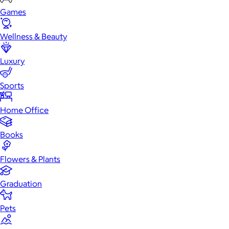
Games
Wellness & Beauty
Luxury
Sports
Home Office
Books
Flowers & Plants
Graduation
Pets