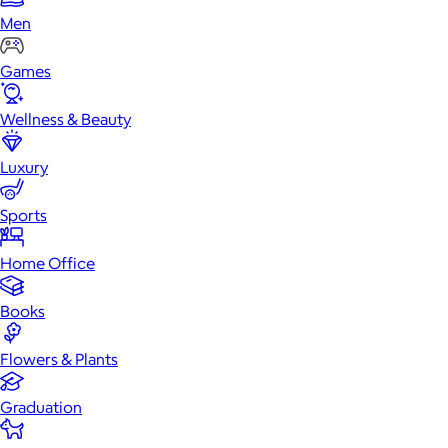
Men
Games
Wellness & Beauty
Luxury
Sports
Home Office
Books
Flowers & Plants
Graduation