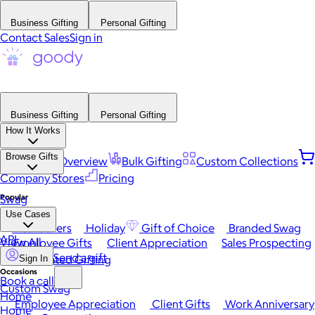
Business Gifting
Personal Gifting
Contact Sales
Sign in
Business Gifting
Personal Gifting
How It Works
Browse Gifts
Platform Overview
Bulk Gifting
Custom Collections
Company Stores
Pricing
Popular
Swag
Use Cases
Best Sellers
Holiday
Gift of Choice
Branded Swag
API
View All
Employee Gifts
Client Appreciation
Sales Prospecting
Send a gift
Automated Gifting
Sign In
Occasions
Book a call
Custom Swag
Home
Employee Appreciation
Client Gifts
Work Anniversary
Home