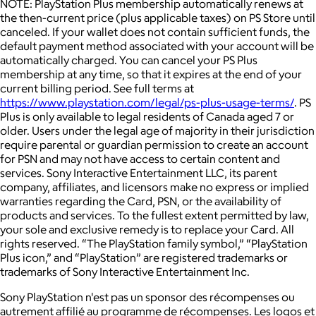
NOTE: PlayStation Plus membership automatically renews at
the then-current price (plus applicable taxes) on PS Store until
canceled. If your wallet does not contain sufficient funds, the
default payment method associated with your account will be
automatically charged. You can cancel your PS Plus
membership at any time, so that it expires at the end of your
current billing period. See full terms at
https://www.playstation.com/legal/ps-plus-usage-terms/
. PS
Plus is only available to legal residents of Canada aged 7 or
older. Users under the legal age of majority in their jurisdiction
require parental or guardian permission to create an account
for PSN and may not have access to certain content and
services. Sony Interactive Entertainment LLC, its parent
company, affiliates, and licensors make no express or implied
warranties regarding the Card, PSN, or the availability of
products and services. To the fullest extent permitted by law,
your sole and exclusive remedy is to replace your Card. All
rights reserved. “The PlayStation family symbol,” “PlayStation
Plus icon,” and “PlayStation” are registered trademarks or
trademarks of Sony Interactive Entertainment Inc.
Sony PlayStation n'est pas un sponsor des récompenses ou
autrement affilié au programme de récompenses. Les logos et