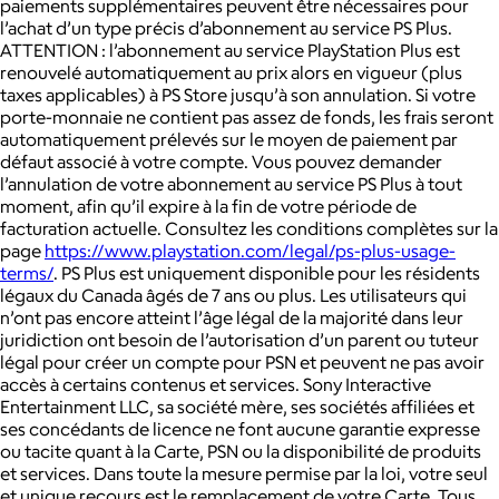
paiements supplémentaires peuvent être nécessaires pour
l’achat d’un type précis d’abonnement au service PS Plus.
ATTENTION : l’abonnement au service PlayStation Plus est
renouvelé automatiquement au prix alors en vigueur (plus
taxes applicables) à PS Store jusqu’à son annulation. Si votre
porte-monnaie ne contient pas assez de fonds, les frais seront
automatiquement prélevés sur le moyen de paiement par
défaut associé à votre compte. Vous pouvez demander
l’annulation de votre abonnement au service PS Plus à tout
moment, afin qu’il expire à la fin de votre période de
facturation actuelle. Consultez les conditions complètes sur la
page
https://www.playstation.com/legal/ps-plus-usage-
terms/
. PS Plus est uniquement disponible pour les résidents
légaux du Canada âgés de 7 ans ou plus. Les utilisateurs qui
n’ont pas encore atteint l’âge légal de la majorité dans leur
juridiction ont besoin de l’autorisation d’un parent ou tuteur
légal pour créer un compte pour PSN et peuvent ne pas avoir
accès à certains contenus et services. Sony Interactive
Entertainment LLC, sa société mère, ses sociétés affiliées et
ses concédants de licence ne font aucune garantie expresse
ou tacite quant à la Carte, PSN ou la disponibilité de produits
et services. Dans toute la mesure permise par la loi, votre seul
et unique recours est le remplacement de votre Carte. Tous