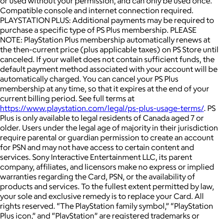
or used without your permission, and can only be used once.
Compatible console and internet connection required.
PLAYSTATION PLUS: Additional payments may be required to
purchase a specific type of PS Plus membership. PLEASE
NOTE: PlayStation Plus membership automatically renews at
the then-current price (plus applicable taxes) on PS Store until
canceled. If your wallet does not contain sufficient funds, the
default payment method associated with your account will be
automatically charged. You can cancel your PS Plus
membership at any time, so that it expires at the end of your
current billing period. See full terms at
https://www.playstation.com/legal/ps-plus-usage-terms/
. PS
Plus is only available to legal residents of Canada aged 7 or
older. Users under the legal age of majority in their jurisdiction
require parental or guardian permission to create an account
for PSN and may not have access to certain content and
services. Sony Interactive Entertainment LLC, its parent
company, affiliates, and licensors make no express or implied
warranties regarding the Card, PSN, or the availability of
products and services. To the fullest extent permitted by law,
your sole and exclusive remedy is to replace your Card. All
rights reserved. “The PlayStation family symbol,” “PlayStation
Plus icon,” and “PlayStation” are registered trademarks or