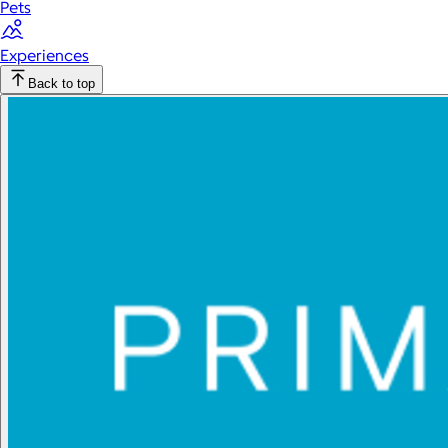
Pets
Experiences
Back to top