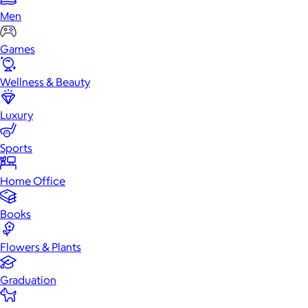
Men
Games
Wellness & Beauty
Luxury
Sports
Home Office
Books
Flowers & Plants
Graduation