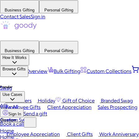
Business Gifting
Personal Gifting
Contact Sales
Sign in
Business Gifting
Personal Gifting
How It Works
Browse Gifts
Platform Overview
Bulk Gifting
Custom Collections
Popular
Swag
Use Cases
Best Sellers
Holiday
Gift of Choice
Branded Swag
API
View All
Employee Gifts
Client Appreciation
Sales Prospecting
Send a gift
Sign In
Custom Swag
Occasions
Book a call
Home
Employee Appreciation
Client Gifts
Work Anniversary
Home