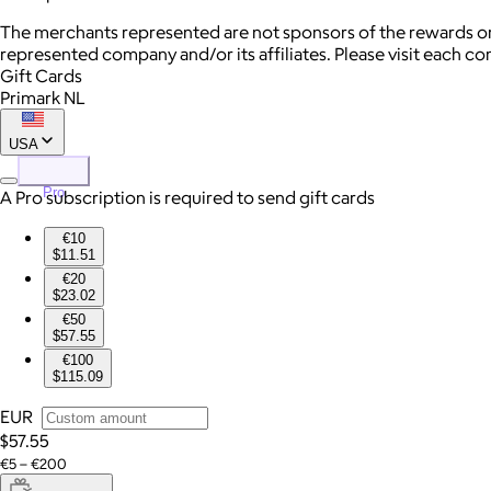
The merchants represented are not sponsors of the rewards or
represented company and/or its affiliates. Please visit each c
Gift Cards
Primark NL
USA
Pro
A Pro subscription is required to send gift cards
€10
$11.51
€20
$23.02
€50
$57.55
€100
$115.09
EUR
$57.55
€5 – €200