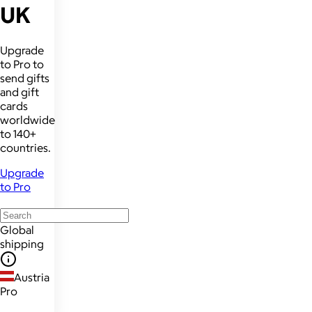
UK
Upgrade
to Pro to
send gifts
and gift
cards
worldwide
to 140+
countries.
Upgrade
to Pro
Global
shipping
Austria
Pro