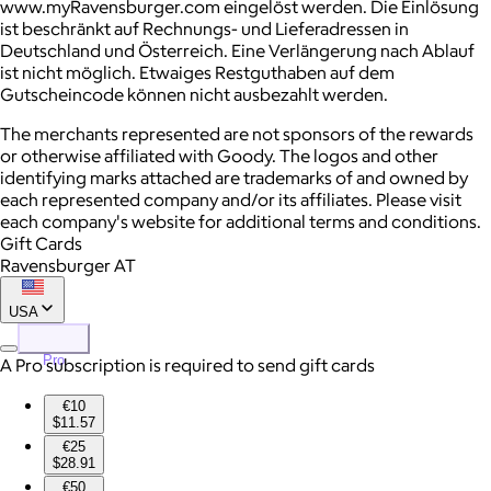
www.myRavensburger.com eingelöst werden. Die Einlösung
ist beschränkt auf Rechnungs- und Lieferadressen in
Deutschland und Österreich. Eine Verlängerung nach Ablauf
ist nicht möglich. Etwaiges Restguthaben auf dem
Gutscheincode können nicht ausbezahlt werden.
The merchants represented are not sponsors of the rewards
or otherwise affiliated with Goody. The logos and other
identifying marks attached are trademarks of and owned by
each represented company and/or its affiliates. Please visit
each company's website for additional terms and conditions.
Gift Cards
Ravensburger AT
USA
Pro
A Pro subscription is required to send gift cards
€10
$11.57
€25
$28.91
€50