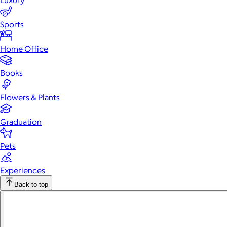
Luxury
Sports
Home Office
Books
Flowers & Plants
Graduation
Pets
Experiences
Back to top