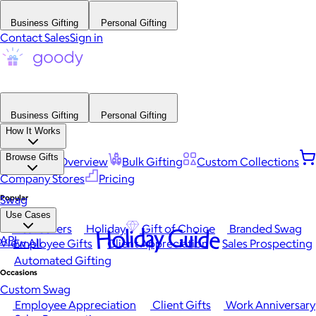
Business Gifting
Personal Gifting
Contact Sales
Sign in
Business Gifting
Personal Gifting
How It Works
Browse Gifts
Platform Overview
Bulk Gifting
Custom Collections
Company Stores
Pricing
Popular
Swag
Use Cases
Best Sellers
Holiday
Gift of Choice
Branded Swag
Holiday Guide
API
View All
Employee Gifts
Client Appreciation
Sales Prospecting
Automated Gifting
Occasions
Custom Swag
Employee Appreciation
Client Gifts
Work Anniversary