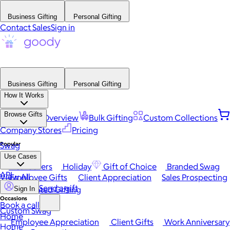
Business Gifting
Personal Gifting
Contact Sales
Sign in
Business Gifting
Personal Gifting
How It Works
Browse Gifts
Platform Overview
Bulk Gifting
Custom Collections
Company Stores
Pricing
Popular
Swag
Use Cases
Best Sellers
Holiday
Gift of Choice
Branded Swag
API
View All
Employee Gifts
Client Appreciation
Sales Prospecting
Send a gift
Automated Gifting
Sign In
Occasions
Book a call
Custom Swag
Home
Employee Appreciation
Client Gifts
Work Anniversary
Home