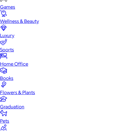
Games
Wellness & Beauty
Luxury
Sports
Home Office
Books
Flowers & Plants
Graduation
Pets