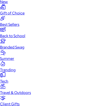
New
Gift of Choice
Best Sellers
Back to School
Branded Swag
Summer
Trending
Tech
Travel & Outdoors
Client Gifts