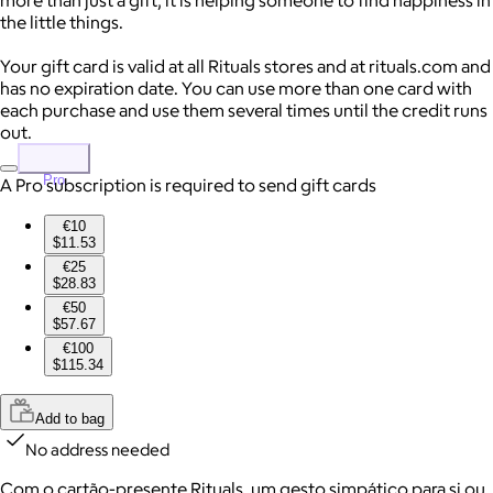
the little things.
Your gift card is valid at all Rituals stores and at rituals.com and
has no expiration date. You can use more than one card with
each purchase and use them several times until the credit runs
out.
Pro
A Pro subscription is required to send gift cards
€10
$11.53
€25
$28.83
€50
$57.67
€100
$115.34
Add to bag
No address needed
Com o cartão-presente Rituals, um gesto simpático para si ou