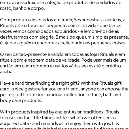
entre a nossa luxuosa coleção de produtos de cuidados de
rosto, banho e corpo.
Com produtos inspirados em tradições ancestrais asiáticas, a
Rituals põe o foco nas pequenas coisas da vida - que tantas
vezes vemos como dados adquiridos - e lembra-nos de as
desfrutarmos com alegria. É mais do que um simples presente,
é ajudar alguém a encontrar a felicidade nas pequenas coisas.
O seu cartão-presente è válido em todas as lojas Rituals e em
rituals.com e não tem data de validade. Pode usar mais de um
cartão em cada compra e usá-los várias vezes até o crédito
acabar.
Have a hard time finding the right gift? With the Rituals gift
card, a nice gesture for you or a friend, anyone can choose the
perfect gift from our luxurious collection of face, bath and
body care products.
With products inspired by ancient Asian traditions, Rituals
focuses on the little things in life - which we often see as
acquired data - and reminds us to enjoy them with joy. It is
more than just a gift, it is helping someone to find happiness in