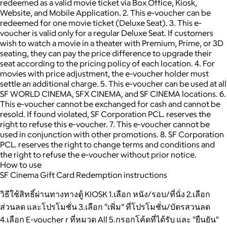
redeemed as a valid movie ticket via Box Office, Kiosk,
Website, and Mobile Application. 2. This e-voucher can be
redeemed for one movie ticket (Deluxe Seat). 3. This e-
voucher is valid only for a regular Deluxe Seat. If customers
wish to watch a movie in a theater with Premium, Prime, or 3D
seating, they can pay the price difference to upgrade their
seat according to the pricing policy of each location. 4. For
movies with price adjustment, the e-voucher holder must
settle an additional charge. 5. This e-voucher can be used at all
SF WORLD CINEMA, SFX CINEMA, and SF CINEMA locations. 6.
This e-voucher cannot be exchanged for cash and cannot be
resold. If found violated, SF Corporation PCL. reserves the
right to refuse this e-voucher. 7. This e-voucher cannot be
used in conjunction with other promotions. 8. SF Corporation
PCL. reserves the right to change terms and conditions and
the right to refuse the e-voucher without prior notice.
How to use
SF Cinema Gift Card Redemption instructions
วิธีใช้สิทธิ์ผ่านทางทางตู้ KIOSK 1.เลือก หนัง/รอบ/ที่นั่ง 2.เลือก
ส่วนลด และโปรโมชั่น 3.เลือก "เพิ่ม" ที่โปรโมชั่น/บัตรสวนลด
4.เลือก E-voucher r ที่หมวด All 5.กรอกโค้ดที่ได้รับ และ "ยืนยัน"