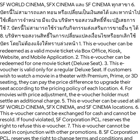
SF WORLD CINEMA, SFX CINEMA และ SF CINEMA ทุกสาขา 6.
บัตรนี้ไม่สามารถแลก ทอน หรือเปลี่ยนเป็นเงินสดได้ และหากนำไป
ใช้เพื่อการจำหน่าย มีจะบัน บริษัทฯ ขอสงวนสิทธิ์ที่จะปฏิเสธการ
ใช้ 7. บัตรนี้ไม่สามารถใช้ร่วมกับกิจกรรมส่งเสริมการขายอื่น ๆ ได้
8. บริษัทฯ ขอสงวนสิทธิ์ในการเปลี่ยนแปลงเงื่อนไขหรือยกเลิกใช้
บัตร โดยไม่ต้องแจ้งให้ทราบล่วงหน้า 1. This e-voucher can be
redeemed as a valid movie ticket via Box Office, Kiosk,
Website, and Mobile Application. 2. This e-voucher can be
redeemed for one movie ticket (Deluxe Seat). 3. This e-
voucher is valid only for a regular Deluxe Seat. If customers
wish to watch a movie in a theater with Premium, Prime, or 3D
seating, they can pay the price difference to upgrade their
seat according to the pricing policy of each location. 4. For
movies with price adjustment, the e-voucher holder must
settle an additional charge. 5. This e-voucher can be used at all
SF WORLD CINEMA, SFX CINEMA, and SF CINEMA locations. 6.
This e-voucher cannot be exchanged for cash and cannot be
resold. If found violated, SF Corporation PCL. reserves the
right to refuse this e-voucher. 7. This e-voucher cannot be
used in conjunction with other promotions. 8. SF Corporation
PCL. reserves the right to change terms and conditions and