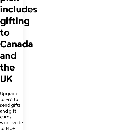
includes
gifting
to
Canada
and
the
UK
Upgrade
to Pro to
send gifts
and gift
cards
worldwide
to 140+