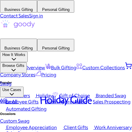
Business Gifting
Personal Gifting
Contact Sales
Sign in
Business Gifting
Personal Gifting
How It Works
Browse Gifts
Platform Overview
Bulk Gifting
Custom Collections
Company Stores
Pricing
Popular
Swag
Use Cases
Best Sellers
Holiday
Gift of Choice
Branded Swag
Holiday Guide
API
View All
Employee Gifts
Client Appreciation
Sales Prospecting
Automated Gifting
Occasions
Custom Swag
Employee Appreciation
Client Gifts
Work Anniversary