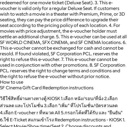
redeemed for one movie ticket (Deluxe Seat). 3. This e-
voucher is valid only for a regular Deluxe Seat. If customers
wish to watch a movie in a theater with Premium, Prime, or 3D
seating, they can pay the price difference to upgrade their
seat according to the pricing policy of each location. 4. For
movies with price adjustment, the e-voucher holder must
settle an additional charge. 5. This e-voucher can be used at all
SF WORLD CINEMA, SFX CINEMA, and SF CINEMA locations. 6.
This e-voucher cannot be exchanged for cash and cannot be
resold. If found violated, SF Corporation PCL. reserves the
right to refuse this e-voucher. 7. This e-voucher cannot be
used in conjunction with other promotions. 8. SF Corporation
PCL. reserves the right to change terms and conditions and
the right to refuse the e-voucher without prior notice.
How to use
SF Cinema Gift Card Redemption instructions
วิธีใช้สิทธิ์ผ่านทางทางตู้ KIOSK 1.เลือก หนัง/รอบ/ที่นั่ง 2.เลือก
ส่วนลด และโปรโมชั่น 3.เลือก "เพิ่ม" ที่โปรโมชั่น/บัตรสวนลด
4.เลือก E-voucher r ที่หมวด All 5.กรอกโค้ดที่ได้รับ และ "ยืนยัน"
6.ใช้ E-Ticket สแกนเข้าโรง Redemption instructions - KIOSK 1.
Select Movie/Show time/Seat 2. Choose discounts and