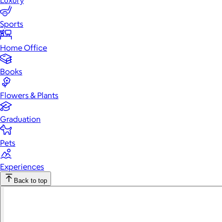
Luxury
Sports
Home Office
Books
Flowers & Plants
Graduation
Pets
Experiences
Back to top