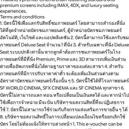
premium screens including IMAX, 4DX, and luxury seating
experiences.
Terms and conditions
1. บัตรนี้ใช้เพื่อแลกรับสิทธิ์ชมภาพยนตร์ โดยสามารถสำรองที่นั่ง
ได้ที่จุดจำหน่ายบัตรชมภาพยนตร์, ตู้จำหน่ายบัตรชมภาพยนตร์
อัตโนมัติ, เว็บไซต์ และแอปพลิเคชัน 2. บัตรนี้สามารถใช้แลกรับชม
ภาพยนตร์ Deluxe Seat จำนวน 1 ที่นั่ง 3. สำหรับเฉพาะที่นั่ง Deluxe
Seat ระบบปกติ เท่านั้น หากลูกค้าต้องการชมภาพยนตร์ในโรง
ภาพยนตร์ที่มีที่นั่ง Premium, Prime และ 3D สามารถเพิ่มเงินส่วน
ต่างเพื่ออัพเกรดที่นั่งได้ตามฐานราคาของแต่ละสาขา 4. สำหรับ
ภาพยนตร์ที่มีการปรับราคาค่าตั๋ว จะต้องเพิ่มเงินส่วนต่างตาม
อัตราค่าบัตรชมภาพยนตร์เรื่องนั้น ๆ 5. บัตรนี้ใช้ได้ที่โรงภาพยนตร์
SF WORLD CINEMA, SFX CINEMA และ SF CINEMA ทุกสาขา 6.
บัตรนี้ไม่สามารถแลก ทอน หรือเปลี่ยนเป็นเงินสดได้ และหากนำไป
ใช้เพื่อการจำหน่าย มีจะบัน บริษัทฯ ขอสงวนสิทธิ์ที่จะปฏิเสธการ
ใช้ 7. บัตรนี้ไม่สามารถใช้ร่วมกับกิจกรรมส่งเสริมการขายอื่น ๆ ได้
8. บริษัทฯ ขอสงวนสิทธิ์ในการเปลี่ยนแปลงเงื่อนไขหรือยกเลิกใช้
บัตร โดยไม่ต้องแจ้งให้ทราบล่วงหน้า 1. This e-voucher can be