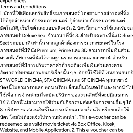
experiences.
Terms and conditions
1. บัตรนี้ใช้เพื่อแลกรับสิทธิ์ชมภาพยนตร์ โดยสามารถสำรองที่นั่ง
ได้ที่จุดจำหน่ายบัตรชมภาพยนตร์, ตู้จำหน่ายบัตรชมภาพยนตร์
อัตโนมัติ, เว็บไซต์ และแอปพลิเคชัน 2. บัตรนี้สามารถใช้แลกรับชม
ภาพยนตร์ Deluxe Seat จำนวน 1 ที่นั่ง 3. สำหรับเฉพาะที่นั่ง Deluxe
Seat ระบบปกติ เท่านั้น หากลูกค้าต้องการชมภาพยนตร์ในโรง
ภาพยนตร์ที่มีที่นั่ง Premium, Prime และ 3D สามารถเพิ่มเงินส่วน
ต่างเพื่ออัพเกรดที่นั่งได้ตามฐานราคาของแต่ละสาขา 4. สำหรับ
ภาพยนตร์ที่มีการปรับราคาค่าตั๋ว จะต้องเพิ่มเงินส่วนต่างตาม
อัตราค่าบัตรชมภาพยนตร์เรื่องนั้น ๆ 5. บัตรนี้ใช้ได้ที่โรงภาพยนตร์
SF WORLD CINEMA, SFX CINEMA และ SF CINEMA ทุกสาขา 6.
บัตรนี้ไม่สามารถแลก ทอน หรือเปลี่ยนเป็นเงินสดได้ และหากนำไป
ใช้เพื่อการจำหน่าย มีจะบัน บริษัทฯ ขอสงวนสิทธิ์ที่จะปฏิเสธการ
ใช้ 7. บัตรนี้ไม่สามารถใช้ร่วมกับกิจกรรมส่งเสริมการขายอื่น ๆ ได้
8. บริษัทฯ ขอสงวนสิทธิ์ในการเปลี่ยนแปลงเงื่อนไขหรือยกเลิกใช้
บัตร โดยไม่ต้องแจ้งให้ทราบล่วงหน้า 1. This e-voucher can be
redeemed as a valid movie ticket via Box Office, Kiosk,
Website, and Mobile Application. 2. This e-voucher can be