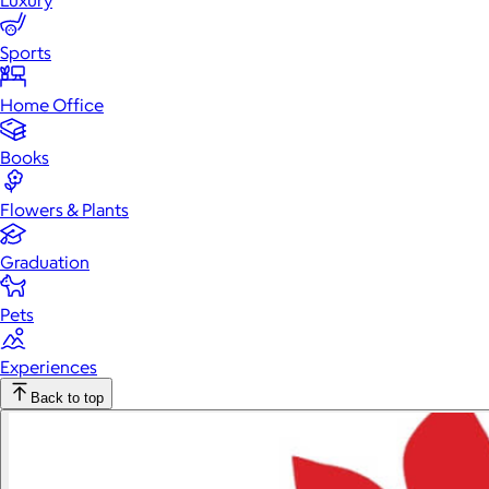
Luxury
Sports
Home Office
Books
Flowers & Plants
Graduation
Pets
Experiences
Back to top