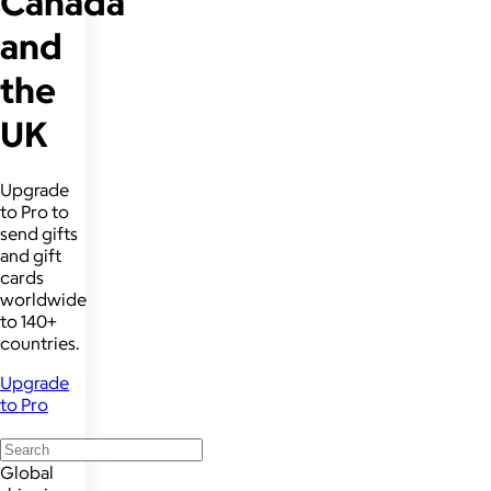
Canada
and
the
UK
Upgrade
to Pro to
send gifts
and gift
cards
worldwide
to 140+
countries.
Upgrade
to Pro
Global