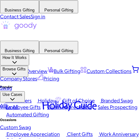
Business Gifting
Personal Gifting
Contact Sales
Sign in
Business Gifting
Personal Gifting
How It Works
Browse Gifts
Platform Overview
Bulk Gifting
Custom Collections
Company Stores
Pricing
Popular
Swag
Use Cases
Best Sellers
Holiday
Gift of Choice
Branded Swag
Holiday Guide
API
View All
Employee Gifts
Client Appreciation
Sales Prospecting
Automated Gifting
Occasions
Custom Swag
Employee Appreciation
Client Gifts
Work Anniversary