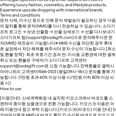
offering luxury fashion, cosmetics, and lifestyle products.
Experience upscale shopping with international brands.
Terms and conditions
문자 삭제, 미수신 등으로 인해 문자 재발송이 필요하신 경우 다음
의 절차를 통해 문자(MMS)를 다시 전송하실 수 있습니다. 소다기
프트 로그인 → 보낸 선물함 → 선물 상세보기 → 선물 다시보내기
소다기프트 팀(support@sodagift.com)으로 문의해주시면 문
자(MMS) 재전송이 가능합니다※ MMS 수신을 차단한 경우 휴대
폰 설정에서 차단 해제를 해주셔야 문자 수신이 가능합니다.[취소
및 환불 정책]- 최초 유효기간 경과 전: 미사용 교환권에 대한 결제
취소 또는 환불은 구매자가 소다기프트 고객센터
support@sodagift.com로 신청 가능합니다.잔액환불은 갤럭시
아머니트리 고객센터1566-0123 (평일09시~18시) 문의를 통해 가
능합니다. (1만원 초과 60% 이상 사용 시/1만원 이하 80% 이상 사
용 시)
How to use
[이용안내]- 신세계백화점 내 설치된 키오스크에서 바코드를 스
캔하여 종이형 상품권으로 전환 가능합니다. 키오스크 이용은 아
래 이용안내 참고 부탁 드립니다.[키오스크(바코드) 이용 안내] 1)
모바일상품권 MMS 내 바코드 확인 2) 수신된 바코드로 키오스크