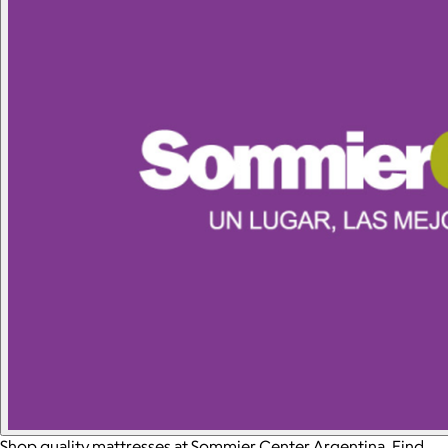
Shop quality mattresses at Sommier Center Argentina. Find