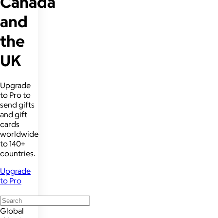
Canada
and
the
UK
Upgrade
to Pro to
send gifts
and gift
cards
worldwide
to 140+
countries.
Upgrade
to Pro
Global