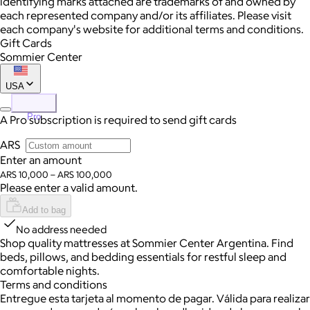
identifying marks attached are trademarks of and owned by
each represented company and/or its affiliates. Please visit
each company's website for additional terms and conditions.
Gift Cards
Sommier Center
USA
Pro
A Pro subscription is required to send gift cards
ARS
Enter an amount
ARS 10,000 – ARS 100,000
Please enter a valid amount.
Add to bag
No address needed
Shop quality mattresses at Sommier Center Argentina. Find
beds, pillows, and bedding essentials for restful sleep and
comfortable nights.
Terms and conditions
Entregue esta tarjeta al momento de pagar. Válida para realizar