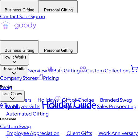
Business Gifting
Personal Gifting
Contact Sales
Sign in
Business Gifting
Personal Gifting
How It Works
Browse Gifts
Platform Overview
Bulk Gifting
Custom Collections
Company Stores
Pricing
Popular
Swag
Use Cases
Best Sellers
Holiday
Gift of Choice
Branded Swag
Holiday Guide
API
View All
Employee Gifts
Client Appreciation
Sales Prospecting
Automated Gifting
Occasions
Custom Swag
Employee Appreciation
Client Gifts
Work Anniversary