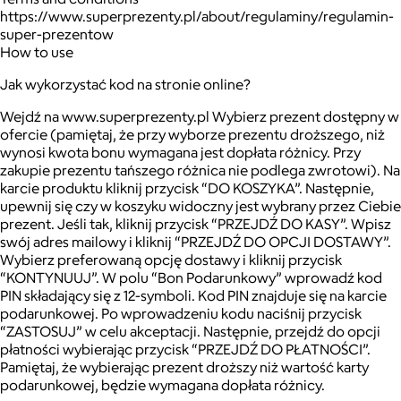
https://www.superprezenty.pl/about/regulaminy/regulamin-
super-prezentow
How to use
Jak wykorzystać kod na stronie online?
Wejdź na www.superprezenty.pl Wybierz prezent dostępny w
ofercie (pamiętaj, że przy wyborze prezentu droższego, niż
wynosi kwota bonu wymagana jest dopłata różnicy. Przy
zakupie prezentu tańszego różnica nie podlega zwrotowi). Na
karcie produktu kliknij przycisk “DO KOSZYKA”. Następnie,
upewnij się czy w koszyku widoczny jest wybrany przez Ciebie
prezent. Jeśli tak, kliknij przycisk “PRZEJDŹ DO KASY”. Wpisz
swój adres mailowy i kliknij “PRZEJDŹ DO OPCJI DOSTAWY”.
Wybierz preferowaną opcję dostawy i kliknij przycisk
“KONTYNUUJ”. W polu “Bon Podarunkowy” wprowadź kod
PIN składający się z 12-symboli. Kod PIN znajduje się na karcie
podarunkowej. Po wprowadzeniu kodu naciśnij przycisk
“ZASTOSUJ” w celu akceptacji. Następnie, przejdź do opcji
płatności wybierając przycisk “PRZEJDŹ DO PŁATNOŚCI”.
Pamiętaj, że wybierając prezent droższy niż wartość karty
podarunkowej, będzie wymagana dopłata różnicy.