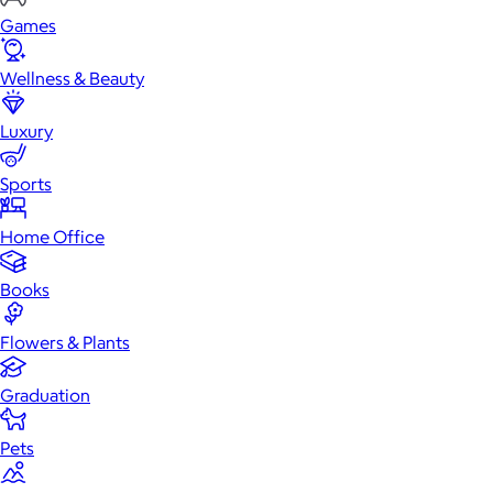
Games
Wellness & Beauty
Luxury
Sports
Home Office
Books
Flowers & Plants
Graduation
Pets