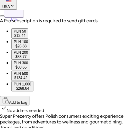
USA
Pro
A Pro subscription is required to send gift cards
PLN 50
$13.44
PLN 100
$26.88
PLN 200
$53.77
PLN 300
$80.65
PLN 500
$134.42
PLN 1,000
$268.84
Add to bag
No address needed
Super Prezenty offers Polish consumers exciting experience
packages, from adventures to wellness and gourmet dining.
Terms and conditions