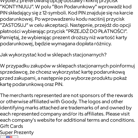
Wybierz preferowaną opcję dostawy i kliknij przycisk
“KONTYNUUJ”. W polu “Bon Podarunkowy” wprowadź kod
PIN składający się z 12-symboli. Kod PIN znajduje się na karcie
podarunkowej. Po wprowadzeniu kodu naciśnij przycisk
“ZASTOSUJ” w celu akceptacji. Następnie, przejdź do opcji
płatności wybierając przycisk “PRZEJDŹ DO PŁATNOŚCI”.
Pamiętaj, że wybierając prezent droższy niż wartość karty
podarunkowej, będzie wymagana dopłata różnicy.
Jak wykorzystać kod w sklepach stacjonarnych?
W przypadku zakupów w sklepach stacjonarnych poinformuj
sprzedawcę, że chcesz wykorzystać kartę podarunkową
przed zakupami, a następnie po wyborze produktu pokaż
kartę podarunkową oraz PIN.
The merchants represented are not sponsors of the rewards
or otherwise affiliated with Goody. The logos and other
identifying marks attached are trademarks of and owned by
each represented company and/or its affiliates. Please visit
each company's website for additional terms and conditions.
Gift Cards
Super Prezenty