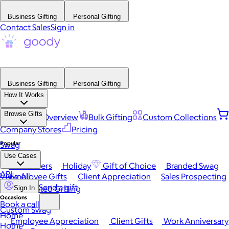
Business Gifting
Personal Gifting
Contact Sales
Sign in
Business Gifting
Personal Gifting
How It Works
Browse Gifts
Platform Overview
Bulk Gifting
Custom Collections
Company Stores
Pricing
Popular
Swag
Use Cases
Best Sellers
Holiday
Gift of Choice
Branded Swag
API
View All
Employee Gifts
Client Appreciation
Sales Prospecting
Send a gift
Automated Gifting
Sign In
Occasions
Book a call
Custom Swag
Home
Employee Appreciation
Client Gifts
Work Anniversary
Home