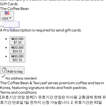
Gift Cards
The Coffee Bean
USA
Pro
A Pro subscription is required to send gift cards
₩10,000
$7.10
₩20,000
$14.21
₩30,000
$21.31
Add to bag
No address needed
The Coffee Bean & Tea Leaf serves premium coffee and tea in
Korea, featuring signature drinks and fresh pastries.
Terms and conditions
[유효기간 연장 정책] 1. 유효기간 연장은 미사용 교환권에 한해 유
효기간 만료일 1일 전까지 신청 가능합니다. 2. 유효기간은 93일