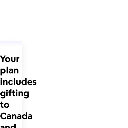
Your
plan
includes
gifting
to
Canada
and