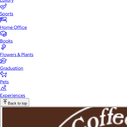
Luxury
Sports
Home Office
Books
Flowers & Plants
Graduation
Pets
Experiences
Back to top