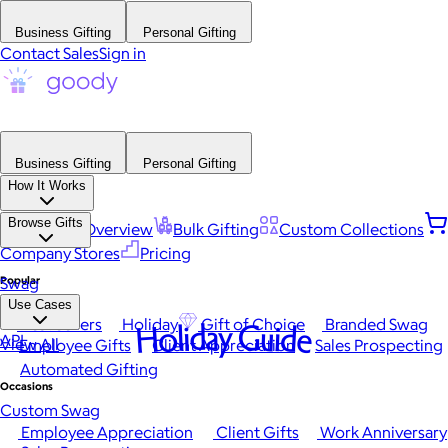
Business Gifting
Personal Gifting
Contact Sales
Sign in
Business Gifting
Personal Gifting
How It Works
Browse Gifts
Platform Overview
Bulk Gifting
Custom Collections
Company Stores
Pricing
Popular
Swag
Use Cases
Best Sellers
Holiday
Gift of Choice
Branded Swag
Holiday Guide
API
View All
Employee Gifts
Client Appreciation
Sales Prospecting
Automated Gifting
Occasions
Custom Swag
Employee Appreciation
Client Gifts
Work Anniversary