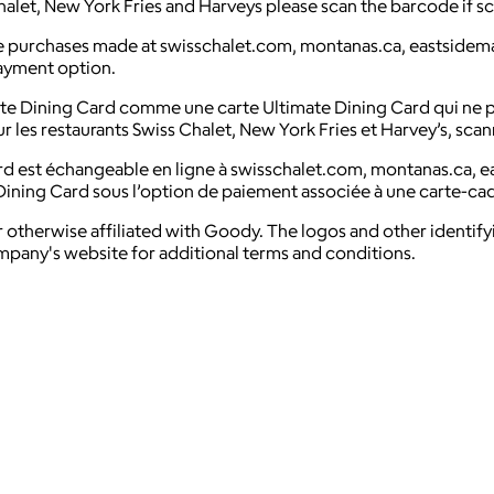
halet, New York Fries and Harveys please scan the barcode if sca
ne purchases made at swisschalet.com, montanas.ca, eastsidem
payment option.
te Dining Card comme une carte Ultimate Dining Card qui ne pe
r les restaurants Swiss Chalet, New York Fries et Harvey’s, scan
d est échangeable en ligne à swisschalet.com, montanas.ca, e
Dining Card sous l’option de paiement associée à une carte-ca
 otherwise affiliated with Goody. The logos and other identif
ompany's website for additional terms and conditions.