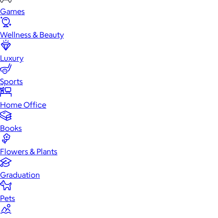
Games
Wellness & Beauty
Luxury
Sports
Home Office
Books
Flowers & Plants
Graduation
Pets