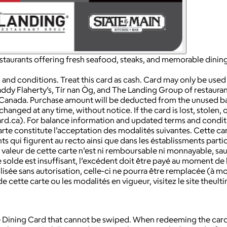
urants offering fresh seafood, steaks, and memorable dining 
 and conditions. Treat this card as cash. Card may only be use
 Paddy Flaherty’s, Tír nan Òg, and The Landing Group of restaur
n Canada. Purchase amount will be deducted from the unused ba
nged at any time, without notice. If the card is lost, stolen, o
rd.ca). For balance information and updated terms and conditi
 carte constitute l’acceptation des modalités suivantes. Cette c
nts qui figurent au recto ainsi que dans les éstablissments part
aleur de cette carte n’est ni remboursable ni monnayable, sauf 
le solde est insuffisant, l’excédent doit être payé au moment d
ilisée sans autorisation, celle-ci ne pourra être remplacée (à m
e cette carte ou les modalités en vigueur, visitez le site theul
ate Dining Card that cannot be swiped. When redeeming the card