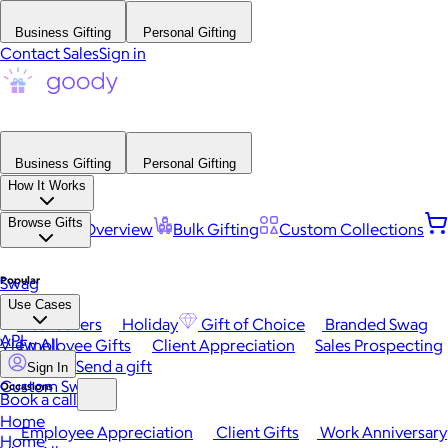
Business Gifting
Personal Gifting
Contact Sales
Sign in
Business Gifting
Personal Gifting
How It Works
Browse Gifts
Platform Overview
Bulk Gifting
Custom Collections
Popular
Swag
Use Cases
Best Sellers
Holiday
Gift of Choice
Branded Swag
API
View All
Employee Gifts
Client Appreciation
Sales Prospecting
Send a gift
Sign In
Custom Swag
Occasions
Book a call
Home
Employee Appreciation
Client Gifts
Work Anniversary
Home