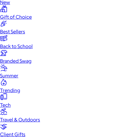
New
Gift of Choice
Best Sellers
Back to School
Branded Swag
Summer
Trending
Tech
Travel & Outdoors
Client Gifts