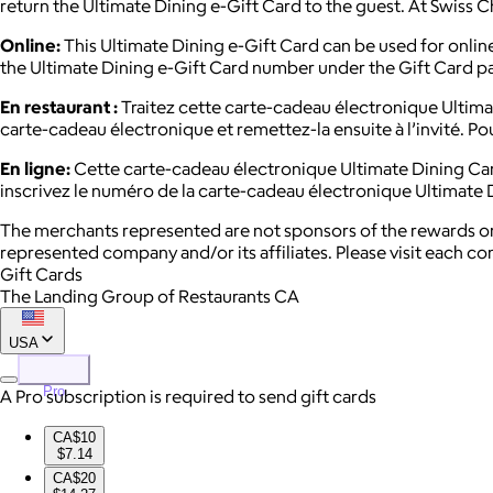
return the Ultimate Dining e-Gift Card to the guest. At Swiss C
Online:
This Ultimate Dining e-Gift Card can be used for onli
the Ultimate Dining e-Gift Card number under the Gift Card 
En restaurant :
Traitez cette carte-cadeau électronique Ultima
carte-cadeau électronique et remettez-la ensuite à l’invité. Pou
En ligne:
Cette carte-cadeau électronique Ultimate Dining Car
inscrivez le numéro de la carte-cadeau électronique Ultimate 
The merchants represented are not sponsors of the rewards or
represented company and/or its affiliates. Please visit each c
Gift Cards
The Landing Group of Restaurants CA
USA
Pro
A Pro subscription is required to send gift cards
CA$10
$7.14
CA$20