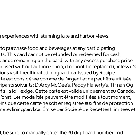
experiences with stunning lake and harbor views.
d to purchase food and beverages at any participating
ants. This card cannot be refunded or redeemed for cash,
lance remaining on the card, with any excess purchase price
r used without authorization, it cannot be replaced (unless it's
ons visit theultimatediningcard.ca. Issued by Recipe
arte est considérée comme de l’argent et ne peut être utilisée
icipants suivants: D’Arcy McGee’s, Paddy Flaherty’s, Tír nan Òg
si la loi l’exige. Cette carte est valide uniquement au Canada.
e l’chat. Les modalités peuvent être modifiées à tout moment,
oins que cette carte ne soit enregistrée aux fins de protection
timatediningcard.ca. Émise par Société de Recettes Illimitées et
, be sure to manually enter the 20 digit card number and