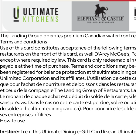
The Landing Group operates premium Canadian waterfront resta
Terms and conditions
Use of this card constitutes acceptance of the following terms
restaurants on the front of this card, as well D’Arcy McGee’s,
except where required by law. This card is only redeemable i
payable at the time of purchase. Terms and conditions may be cha
been registered for balance protection at theultimatediningca
Unlimited Corporation and its affiliates. L’utilisation de cette
que pour l’achat de nourriture et de boissons dans les restaura
et ceux de la compagnie The Landing Group of Restaurants. La v
Le monant de chaque achat est déduit du solde de la carte; si 
sans préavis. Dans le cas où cette carte est perdue, volée ou ut
du solde à theultimatediningcard.ca). Pour connaître le solde d
ses entreprises affiliées.
How to use
In-store:
Treat this Ultimate Dining e-Gift Card like an Ultim