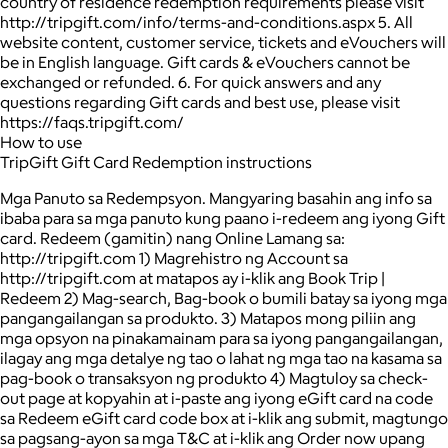
country of residence redemption requirements please visit
http://tripgift.com/info/terms-and-conditions.aspx 5. All
website content, customer service, tickets and eVouchers will
be in English language. Gift cards & eVouchers cannot be
exchanged or refunded. 6. For quick answers and any
questions regarding Gift cards and best use, please visit
https://faqs.tripgift.com/
How to use
TripGift Gift Card Redemption instructions
Mga Panuto sa Redempsyon. Mangyaring basahin ang info sa
ibaba para sa mga panuto kung paano i-redeem ang iyong Gift
card. Redeem (gamitin) nang Online Lamang sa:
http://tripgift.com 1) Magrehistro ng Account sa
http://tripgift.com at matapos ay i-klik ang Book Trip |
Redeem 2) Mag-search, Bag-book o bumili batay sa iyong mga
pangangailangan sa produkto. 3) Matapos mong piliin ang
mga opsyon na pinakamainam para sa iyong pangangailangan,
ilagay ang mga detalye ng tao o lahat ng mga tao na kasama sa
pag-book o transaksyon ng produkto 4) Magtuloy sa check-
out page at kopyahin at i-paste ang iyong eGift card na code
sa Redeem eGift card code box at i-klik ang submit, magtungo
sa pagsang-ayon sa mga T&C at i-klik ang Order now upang