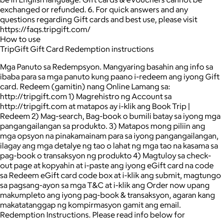
exchanged or refunded. 6. For quick answers and any
questions regarding Gift cards and best use, please visit
https://faqs.tripgift.com/
How to use
TripGift Gift Card Redemption instructions
Mga Panuto sa Redempsyon. Mangyaring basahin ang info sa
ibaba para sa mga panuto kung paano i-redeem ang iyong Gift
card. Redeem (gamitin) nang Online Lamang sa:
http://tripgift.com 1) Magrehistro ng Account sa
http://tripgift.com at matapos ay i-klik ang Book Trip |
Redeem 2) Mag-search, Bag-book o bumili batay sa iyong mga
pangangailangan sa produkto. 3) Matapos mong piliin ang
mga opsyon na pinakamainam para sa iyong pangangailangan,
ilagay ang mga detalye ng tao o lahat ng mga tao na kasama sa
pag-book o transaksyon ng produkto 4) Magtuloy sa check-
out page at kopyahin at i-paste ang iyong eGift card na code
sa Redeem eGift card code box at i-klik ang submit, magtungo
sa pagsang-ayon sa mga T&C at i-klik ang Order now upang
makumpleto ang iyong pag-book & transaksyon, agaran kang
makatatanggap ng kompirmasyon gamit ang email.
Redemption Instructions. Please read info below for