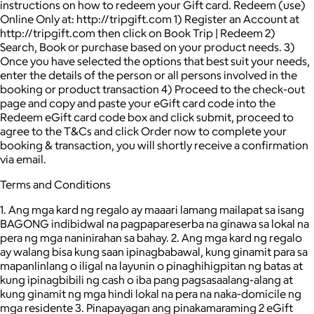
instructions on how to redeem your Gift card. Redeem (use)
Online Only at: http://tripgift.com 1) Register an Account at
http://tripgift.com then click on Book Trip | Redeem 2)
Search, Book or purchase based on your product needs. 3)
Once you have selected the options that best suit your needs,
enter the details of the person or all persons involved in the
booking or product transaction 4) Proceed to the check-out
page and copy and paste your eGift card code into the
Redeem eGift card code box and click submit, proceed to
agree to the T&Cs and click Order now to complete your
booking & transaction, you will shortly receive a confirmation
via email.
Terms and Conditions
1. Ang mga kard ng regalo ay maaari lamang mailapat sa isang
BAGONG indibidwal na pagpapareserba na ginawa sa lokal na
pera ng mga naninirahan sa bahay. 2. Ang mga kard ng regalo
ay walang bisa kung saan ipinagbabawal, kung ginamit para sa
mapanlinlang o iligal na layunin o pinaghihigpitan ng batas at
kung ipinagbibili ng cash o iba pang pagsasaalang-alang at
kung ginamit ng mga hindi lokal na pera na naka-domicile ng
mga residente 3. Pinapayagan ang pinakamaraming 2 eGift