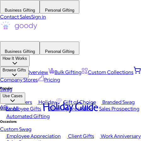
Business Gifting
Personal Gifting
Contact Sales
Sign in
Business Gifting
Personal Gifting
How It Works
Browse Gifts
Platform Overview
Bulk Gifting
Custom Collections
Company Stores
Pricing
Popular
Swag
Use Cases
Best Sellers
Holiday
Gift of Choice
Branded Swag
Holiday Guide
API
View All
Employee Gifts
Client Appreciation
Sales Prospecting
Automated Gifting
Occasions
Custom Swag
Employee Appreciation
Client Gifts
Work Anniversary