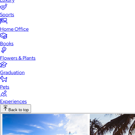
Luxury
Sports
Home Office
Books
Flowers & Plants
Graduation
Pets
Experiences
Back to top