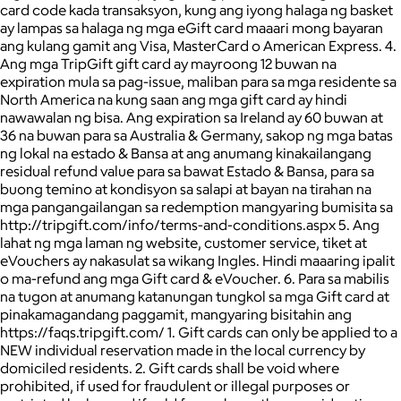
card code kada transaksyon, kung ang iyong halaga ng basket
ay lampas sa halaga ng mga eGift card maaari mong bayaran
ang kulang gamit ang Visa, MasterCard o American Express. 4.
Ang mga TripGift gift card ay mayroong 12 buwan na
expiration mula sa pag-issue, maliban para sa mga residente sa
North America na kung saan ang mga gift card ay hindi
nawawalan ng bisa. Ang expiration sa Ireland ay 60 buwan at
36 na buwan para sa Australia & Germany, sakop ng mga batas
ng lokal na estado & Bansa at ang anumang kinakailangang
residual refund value para sa bawat Estado & Bansa, para sa
buong temino at kondisyon sa salapi at bayan na tirahan na
mga pangangailangan sa redemption mangyaring bumisita sa
http://tripgift.com/info/terms-and-conditions.aspx 5. Ang
lahat ng mga laman ng website, customer service, tiket at
eVouchers ay nakasulat sa wikang Ingles. Hindi maaaring ipalit
o ma-refund ang mga Gift card & eVoucher. 6. Para sa mabilis
na tugon at anumang katanungan tungkol sa mga Gift card at
pinakamagandang paggamit, mangyaring bisitahin ang
https://faqs.tripgift.com/ 1. Gift cards can only be applied to a
NEW individual reservation made in the local currency by
domiciled residents. 2. Gift cards shall be void where
prohibited, if used for fraudulent or illegal purposes or