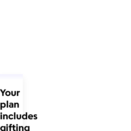
Your
plan
includes
gifting