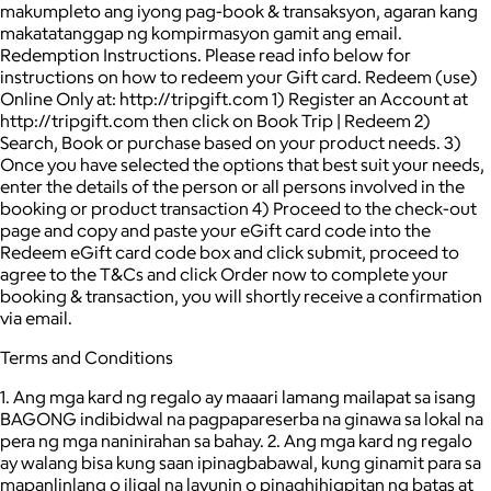
makumpleto ang iyong pag-book & transaksyon, agaran kang
makatatanggap ng kompirmasyon gamit ang email.
Redemption Instructions. Please read info below for
instructions on how to redeem your Gift card. Redeem (use)
Online Only at: http://tripgift.com 1) Register an Account at
http://tripgift.com then click on Book Trip | Redeem 2)
Search, Book or purchase based on your product needs. 3)
Once you have selected the options that best suit your needs,
enter the details of the person or all persons involved in the
booking or product transaction 4) Proceed to the check-out
page and copy and paste your eGift card code into the
Redeem eGift card code box and click submit, proceed to
agree to the T&Cs and click Order now to complete your
booking & transaction, you will shortly receive a confirmation
via email.
Terms and Conditions
1. Ang mga kard ng regalo ay maaari lamang mailapat sa isang
BAGONG indibidwal na pagpapareserba na ginawa sa lokal na
pera ng mga naninirahan sa bahay. 2. Ang mga kard ng regalo
ay walang bisa kung saan ipinagbabawal, kung ginamit para sa
mapanlinlang o iligal na layunin o pinaghihigpitan ng batas at