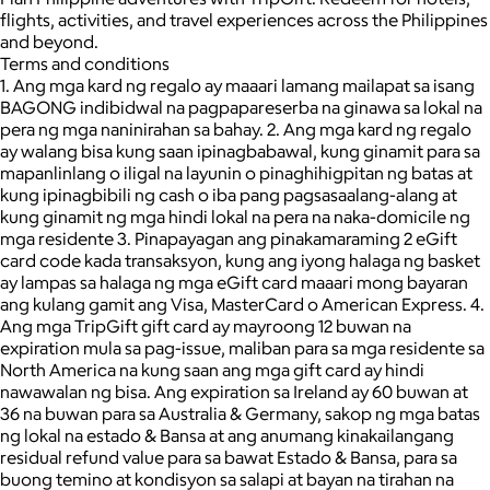
flights, activities, and travel experiences across the Philippines
and beyond.
Terms and conditions
1. Ang mga kard ng regalo ay maaari lamang mailapat sa isang
BAGONG indibidwal na pagpapareserba na ginawa sa lokal na
pera ng mga naninirahan sa bahay. 2. Ang mga kard ng regalo
ay walang bisa kung saan ipinagbabawal, kung ginamit para sa
mapanlinlang o iligal na layunin o pinaghihigpitan ng batas at
kung ipinagbibili ng cash o iba pang pagsasaalang-alang at
kung ginamit ng mga hindi lokal na pera na naka-domicile ng
mga residente 3. Pinapayagan ang pinakamaraming 2 eGift
card code kada transaksyon, kung ang iyong halaga ng basket
ay lampas sa halaga ng mga eGift card maaari mong bayaran
ang kulang gamit ang Visa, MasterCard o American Express. 4.
Ang mga TripGift gift card ay mayroong 12 buwan na
expiration mula sa pag-issue, maliban para sa mga residente sa
North America na kung saan ang mga gift card ay hindi
nawawalan ng bisa. Ang expiration sa Ireland ay 60 buwan at
36 na buwan para sa Australia & Germany, sakop ng mga batas
ng lokal na estado & Bansa at ang anumang kinakailangang
residual refund value para sa bawat Estado & Bansa, para sa
buong temino at kondisyon sa salapi at bayan na tirahan na