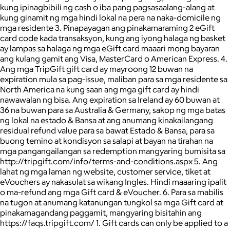
kung ipinagbibili ng cash o iba pang pagsasaalang-alang at
kung ginamit ng mga hindi lokal na pera na naka-domicile ng
mga residente 3. Pinapayagan ang pinakamaraming 2 eGift
card code kada transaksyon, kung ang iyong halaga ng basket
ay lampas sa halaga ng mga eGift card maaari mong bayaran
ang kulang gamit ang Visa, MasterCard o American Express. 4.
Ang mga TripGift gift card ay mayroong 12 buwan na
expiration mula sa pag-issue, maliban para sa mga residente sa
North America na kung saan ang mga gift card ay hindi
nawawalan ng bisa. Ang expiration sa Ireland ay 60 buwan at
36 na buwan para sa Australia & Germany, sakop ng mga batas
ng lokal na estado & Bansa at ang anumang kinakailangang
residual refund value para sa bawat Estado & Bansa, para sa
buong temino at kondisyon sa salapi at bayan na tirahan na
mga pangangailangan sa redemption mangyaring bumisita sa
http://tripgift.com/info/terms-and-conditions.aspx 5. Ang
lahat ng mga laman ng website, customer service, tiket at
eVouchers ay nakasulat sa wikang Ingles. Hindi maaaring ipalit
o ma-refund ang mga Gift card & eVoucher. 6. Para sa mabilis
na tugon at anumang katanungan tungkol sa mga Gift card at
pinakamagandang paggamit, mangyaring bisitahin ang
https://faqs.tripgift.com/ 1. Gift cards can only be applied to a