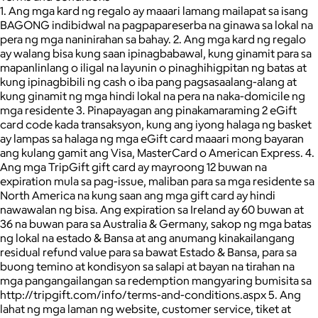
1. Ang mga kard ng regalo ay maaari lamang mailapat sa isang
BAGONG indibidwal na pagpapareserba na ginawa sa lokal na
pera ng mga naninirahan sa bahay. 2. Ang mga kard ng regalo
ay walang bisa kung saan ipinagbabawal, kung ginamit para sa
mapanlinlang o iligal na layunin o pinaghihigpitan ng batas at
kung ipinagbibili ng cash o iba pang pagsasaalang-alang at
kung ginamit ng mga hindi lokal na pera na naka-domicile ng
mga residente 3. Pinapayagan ang pinakamaraming 2 eGift
card code kada transaksyon, kung ang iyong halaga ng basket
ay lampas sa halaga ng mga eGift card maaari mong bayaran
ang kulang gamit ang Visa, MasterCard o American Express. 4.
Ang mga TripGift gift card ay mayroong 12 buwan na
expiration mula sa pag-issue, maliban para sa mga residente sa
North America na kung saan ang mga gift card ay hindi
nawawalan ng bisa. Ang expiration sa Ireland ay 60 buwan at
36 na buwan para sa Australia & Germany, sakop ng mga batas
ng lokal na estado & Bansa at ang anumang kinakailangang
residual refund value para sa bawat Estado & Bansa, para sa
buong temino at kondisyon sa salapi at bayan na tirahan na
mga pangangailangan sa redemption mangyaring bumisita sa
http://tripgift.com/info/terms-and-conditions.aspx 5. Ang
lahat ng mga laman ng website, customer service, tiket at