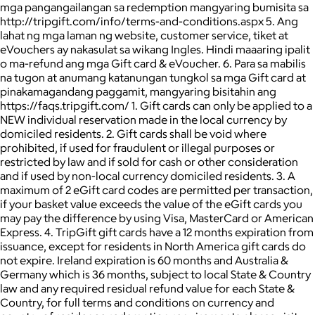
mga pangangailangan sa redemption mangyaring bumisita sa
http://tripgift.com/info/terms-and-conditions.aspx 5. Ang
lahat ng mga laman ng website, customer service, tiket at
eVouchers ay nakasulat sa wikang Ingles. Hindi maaaring ipalit
o ma-refund ang mga Gift card & eVoucher. 6. Para sa mabilis
na tugon at anumang katanungan tungkol sa mga Gift card at
pinakamagandang paggamit, mangyaring bisitahin ang
https://faqs.tripgift.com/ 1. Gift cards can only be applied to a
NEW individual reservation made in the local currency by
domiciled residents. 2. Gift cards shall be void where
prohibited, if used for fraudulent or illegal purposes or
restricted by law and if sold for cash or other consideration
and if used by non-local currency domiciled residents. 3. A
maximum of 2 eGift card codes are permitted per transaction,
if your basket value exceeds the value of the eGift cards you
may pay the difference by using Visa, MasterCard or American
Express. 4. TripGift gift cards have a 12 months expiration from
issuance, except for residents in North America gift cards do
not expire. Ireland expiration is 60 months and Australia &
Germany which is 36 months, subject to local State & Country
law and any required residual refund value for each State &
Country, for full terms and conditions on currency and