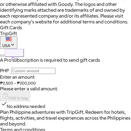
or otherwise affiliated with Goody. The logos and other
identifying marks attached are trademarks of and owned by
each represented company and/or its affiliates. Please visit
each company's website for additional terms and conditions.
Gift Cards
TripGift
USA
Pro
A Pro subscription is required to send gift cards
PHP
Enter an amount
₱2,500 – ₱200,000
Please enter a valid amount.
Add to bag
No address needed
Plan Philippine adventures with TripGift. Redeem for hotels,
flights, activities, and travel experiences across the Philippines
and beyond.
Terms and conditions