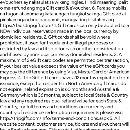
eVouchers ay nakasulat sa wikang Ingles. Hindi maaaring ipalit
o ma-refund ang mga Gift card & eVoucher. 6. Para sa mabilis
na tugon at anumang katanungan tungkol sa mga Gift card at
pinakamagandang paggamit, mangyaring bisitahin ang
https://faqs.tripgift.com/ 1. Gift cards can only be applied to a
NEW individual reservation made in the local currency by
domiciled residents. 2. Gift cards shall be void where
prohibited, if used for fraudulent or illegal purposes or
restricted by law and if sold for cash or other consideration
and if used by non-local currency domiciled residents. 3. A
maximum of 2 eGift card codes are permitted per transaction,
if your basket value exceeds the value of the eGift cards you
may pay the difference by using Visa, MasterCard or American
Express. 4. TripGift gift cards have a 12 months expiration from
issuance, except for residents in North America gift cards do
not expire. Ireland expiration is 60 months and Australia &
Germany which is 36 months, subject to local State & Country
law and any required residual refund value for each State &
Country, for full terms and conditions on currency and
country of residence redemption requirements please visit
http://tripgift.com/info/terms-and-conditions.aspx 5. All
website content, customer service, tickets and eVouchers will
be in English language. Gift cards & eVouchers cannot be