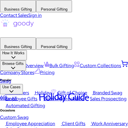
Business Gifting
Personal Gifting
Contact Sales
Sign in
Business Gifting
Personal Gifting
How It Works
Browse Gifts
Platform Overview
Bulk Gifting
Custom Collections
Company Stores
Pricing
Popular
Swag
Use Cases
Best Sellers
Holiday
Gift of Choice
Branded Swag
Holiday Guide
API
View All
Employee Gifts
Client Appreciation
Sales Prospecting
Automated Gifting
Occasions
Custom Swag
Employee Appreciation
Client Gifts
Work Anniversary