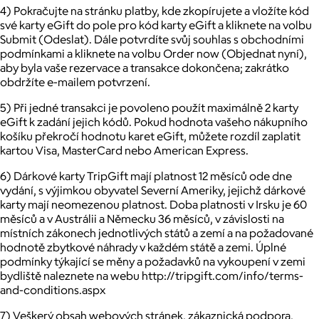
4) Pokračujte na stránku platby, kde zkopírujete a vložíte kód
své karty eGift do pole pro kód karty eGift a kliknete na volbu
Submit (Odeslat). Dále potvrdíte svůj souhlas s obchodními
podmínkami a kliknete na volbu Order now (Objednat nyní),
aby byla vaše rezervace a transakce dokončena; zakrátko
obdržíte e-mailem potvrzení.
5) Při jedné transakci je povoleno použít maximálně 2 karty
eGift k zadání jejich kódů. Pokud hodnota vašeho nákupního
košíku překročí hodnotu karet eGift, můžete rozdíl zaplatit
kartou Visa, MasterCard nebo American Express.
6) Dárkové karty TripGift mají platnost 12 měsíců ode dne
vydání, s výjimkou obyvatel Severní Ameriky, jejichž dárkové
karty mají neomezenou platnost. Doba platnosti v Irsku je 60
měsíců a v Austrálii a Německu 36 měsíců, v závislosti na
místních zákonech jednotlivých států a zemí a na požadované
hodnotě zbytkové náhrady v každém státě a zemi. Úplné
podmínky týkající se měny a požadavků na vykoupení v zemi
bydliště naleznete na webu http://tripgift.com/info/terms-
and-conditions.aspx
7) Veškerý obsah webových stránek, zákaznická podpora,