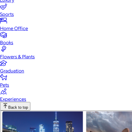
Luxury
Sports
Home Office
Books
Flowers & Plants
Graduation
Pets
Experiences
Back to top