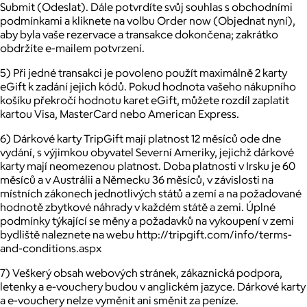
Submit (Odeslat). Dále potvrdíte svůj souhlas s obchodními
podmínkami a kliknete na volbu Order now (Objednat nyní),
aby byla vaše rezervace a transakce dokončena; zakrátko
obdržíte e-mailem potvrzení.
5) Při jedné transakci je povoleno použít maximálně 2 karty
eGift k zadání jejich kódů. Pokud hodnota vašeho nákupního
košíku překročí hodnotu karet eGift, můžete rozdíl zaplatit
kartou Visa, MasterCard nebo American Express.
6) Dárkové karty TripGift mají platnost 12 měsíců ode dne
vydání, s výjimkou obyvatel Severní Ameriky, jejichž dárkové
karty mají neomezenou platnost. Doba platnosti v Irsku je 60
měsíců a v Austrálii a Německu 36 měsíců, v závislosti na
místních zákonech jednotlivých států a zemí a na požadované
hodnotě zbytkové náhrady v každém státě a zemi. Úplné
podmínky týkající se měny a požadavků na vykoupení v zemi
bydliště naleznete na webu http://tripgift.com/info/terms-
and-conditions.aspx
7) Veškerý obsah webových stránek, zákaznická podpora,
letenky a e-vouchery budou v anglickém jazyce. Dárkové karty
a e-vouchery nelze vyměnit ani směnit za peníze.