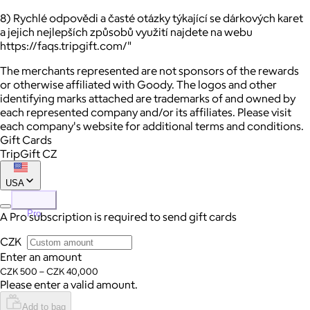
8) Rychlé odpovědi a časté otázky týkající se dárkových karet
a jejich nejlepších způsobů využití najdete na webu
https://faqs.tripgift.com/"
The merchants represented are not sponsors of the rewards
or otherwise affiliated with Goody. The logos and other
identifying marks attached are trademarks of and owned by
each represented company and/or its affiliates. Please visit
each company's website for additional terms and conditions.
Gift Cards
TripGift CZ
USA
Pro
A Pro subscription is required to send gift cards
CZK
Enter an amount
CZK 500 – CZK 40,000
Please enter a valid amount.
Add to bag