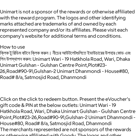
Unimart is not a sponsor of the rewards or otherwise affiliated
with the reward program. The logos and other identifying
marks attached are trademarks of and owned by each
represented company and/or its affiliates. Please visit each
company's website for additional terms and conditions.
How to use
ক্লিক টু রিডিম বাটনে ক্লিক করুন।
নীচের আউটলেটগুলিতে ইভাউচারের উপহার কোড এবং
পিন উপস্থাপন করুন: Unimart Wari - 19 Hatkhola Road, Wari, Dhaka
Unimart Gulshan - Gulshan Centre Point,Plot#23-
26,Road#90-91,Gulshan-2 Unimart Dhanmondi - House#80,
Road# 8/a, Satmosjid Road, Dhanmondi
Click on the click to redeem button.
Present the eVoucher's
gift code & PIN at the below outlets: Unimart Wari - 19
Hatkhola Road, Wari, Dhaka Unimart Gulshan - Gulshan Centre
Point,Plot#23-26,Road#90-91,Gulshan-2 Unimart Dhanmondi -
House#80, Road# 8/a, Satmosjid Road, Dhanmondi
The merchants represented are not sponsors of the rewards
or otherwise affiliated with Goody. The logos and other