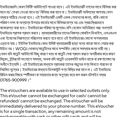
ইভাউচারগুলি কেবল নির্দিষ্ট আউটলেটে পাওয়া যাবে।
এই ইভাউচারটি নগদের সাথে বিনিময় করা
যাবে না/ ফেরত দেওয়া যাবে না/ বিনিময় করা যাবে না।
ইভাউচারটি অবিলম্বে আপনার ফোন
নম্বরে পাঠিয়ে দেওয়া হবে।
এই ইভাউচারটি একটি একক লেনদেনের জন্য, বাকি কোনো
পরিমাণ নগদ বা অন্যান্য উপহার কার্ডের সাথে বিনিময়যোগ্য নয় এবং স্বয়ংক্রিয়ভাবে
বাজেয়াপ্ত করা হবে।
ইভাউচারের পরিমাণের মূল্যের বেশি যেকোন অতিরিক্ত খরচ অবশ্যই
ইভাউচার প্রাপক প্রদান করবে।
ব্যবহারকারীদের তাদের নিজস্ব মোবাইল ডিভাইস, এসএমএস
এবং ইমেলের নিরাপত্তা পরিচালনা করতে হবে যাতে এই ইভাউচারের কোনো অপব্যবহার
এড়ানো যায়।
ইউনিক ইভাউচার কোড উদ্দিষ্ট ব্যবহারকারী ছাড়া অন্য কারো সাথে শেয়ার করা
উচিত নয়।
WOGI দোকান/মার্চেন্টদের সাথে সম্পর্কিত কোনো সমস্যার জন্য দায়ী নয়।
যেমন যদি মার্চেন্ট আউটলেট কিছু কারণে বন্ধ বা মার্চেন্ট সেবা প্রদান করতে অস্বীকার করে কারণ
বিদ্যুৎ, ইন্টারনেট সংযোগে সমস্যা, অথবা যদি মার্চেন্ট ওয়েবসাইট ডাউন থাকে বা রক্ষণাবেক্ষণের
অধীনে ইত্যাদি।
এই ইভাউচারের মাধ্যমে গ্রাহকরা তাদের পছন্দের পণ্য কিনতে পারবেন যা
নিয়মিত মূল্যের। ইভাউচারের মাধ্যমে ডিসকাউন্ট পণ্য বিক্রি করা যাবে না।
এই ইভাউচার
রিডিম করার বিষয়ে স্পষ্টীকরণ বা সহায়তার জন্য অনুগ্রহ করে কল করুন হটলাইন নম্বর
01765-900999।"
The eVouchers are available to use in selected outlets only.
This eVoucher cannot be exchanged for cash/ cannot be
refunded/ cannot be exchanged.
The eVoucher will be
immediately delivered to your phone number.
This eVoucher
is for a single transaction, any remaining amount is not
exchangeable with cash or other gift cards and will be