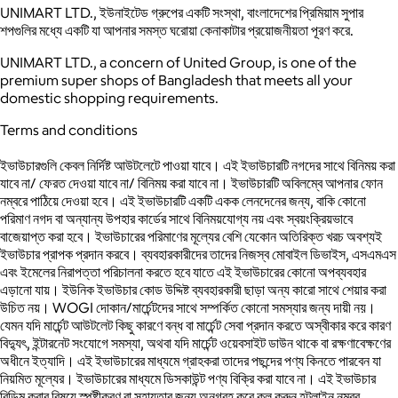
UNIMART LTD., ইউনাইটেড গ্রুপের একটি সংস্থা, বাংলাদেশের প্রিমিয়াম সুপার
শপগুলির মধ্যে একটি যা আপনার সমস্ত ঘরোয়া কেনাকাটার প্রয়োজনীয়তা পূরণ করে.
UNIMART LTD., a concern of United Group, is one of the
premium super shops of Bangladesh that meets all your
domestic shopping requirements.
Terms and conditions
ইভাউচারগুলি কেবল নির্দিষ্ট আউটলেটে পাওয়া যাবে।
এই ইভাউচারটি নগদের সাথে বিনিময় করা
যাবে না/ ফেরত দেওয়া যাবে না/ বিনিময় করা যাবে না।
ইভাউচারটি অবিলম্বে আপনার ফোন
নম্বরে পাঠিয়ে দেওয়া হবে।
এই ইভাউচারটি একটি একক লেনদেনের জন্য, বাকি কোনো
পরিমাণ নগদ বা অন্যান্য উপহার কার্ডের সাথে বিনিময়যোগ্য নয় এবং স্বয়ংক্রিয়ভাবে
বাজেয়াপ্ত করা হবে।
ইভাউচারের পরিমাণের মূল্যের বেশি যেকোন অতিরিক্ত খরচ অবশ্যই
ইভাউচার প্রাপক প্রদান করবে।
ব্যবহারকারীদের তাদের নিজস্ব মোবাইল ডিভাইস, এসএমএস
এবং ইমেলের নিরাপত্তা পরিচালনা করতে হবে যাতে এই ইভাউচারের কোনো অপব্যবহার
এড়ানো যায়।
ইউনিক ইভাউচার কোড উদ্দিষ্ট ব্যবহারকারী ছাড়া অন্য কারো সাথে শেয়ার করা
উচিত নয়।
WOGI দোকান/মার্চেন্টদের সাথে সম্পর্কিত কোনো সমস্যার জন্য দায়ী নয়।
যেমন যদি মার্চেন্ট আউটলেট কিছু কারণে বন্ধ বা মার্চেন্ট সেবা প্রদান করতে অস্বীকার করে কারণ
বিদ্যুৎ, ইন্টারনেট সংযোগে সমস্যা, অথবা যদি মার্চেন্ট ওয়েবসাইট ডাউন থাকে বা রক্ষণাবেক্ষণের
অধীনে ইত্যাদি।
এই ইভাউচারের মাধ্যমে গ্রাহকরা তাদের পছন্দের পণ্য কিনতে পারবেন যা
নিয়মিত মূল্যের। ইভাউচারের মাধ্যমে ডিসকাউন্ট পণ্য বিক্রি করা যাবে না।
এই ইভাউচার
রিডিম করার বিষয়ে স্পষ্টীকরণ বা সহায়তার জন্য অনুগ্রহ করে কল করুন হটলাইন নম্বর