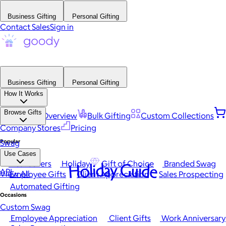
Business Gifting
Personal Gifting
Contact Sales
Sign in
Business Gifting
Personal Gifting
How It Works
Browse Gifts
Platform Overview
Bulk Gifting
Custom Collections
Company Stores
Pricing
Popular
Swag
Use Cases
Best Sellers
Holiday
Gift of Choice
Branded Swag
Holiday Guide
API
View All
Employee Gifts
Client Appreciation
Sales Prospecting
Automated Gifting
Occasions
Custom Swag
Employee Appreciation
Client Gifts
Work Anniversary