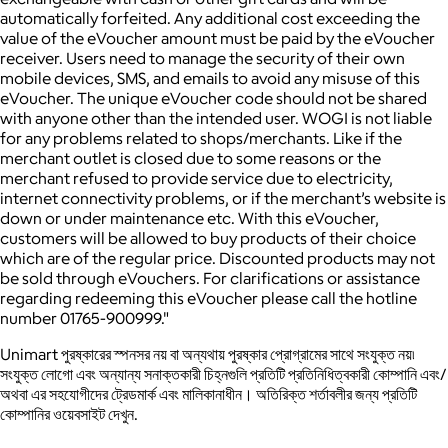
automatically forfeited.
Any additional cost exceeding the
value of the eVoucher amount must be paid by the eVoucher
receiver.
Users need to manage the security of their own
mobile devices, SMS, and emails to avoid any misuse of this
eVoucher.
The unique eVoucher code should not be shared
with anyone other than the intended user.
WOGI is not liable
for any problems related to shops/merchants. Like if the
merchant outlet is closed due to some reasons or the
merchant refused to provide service due to electricity,
internet connectivity problems, or if the merchant’s website is
down or under maintenance etc.
With this eVoucher,
customers will be allowed to buy products of their choice
which are of the regular price. Discounted products may not
be sold through eVouchers.
For clarifications or assistance
regarding redeeming this eVoucher please call the hotline
number 01765-900999."
Unimart পুরষ্কারের স্পনসর নয় বা অন্যথায় পুরষ্কার প্রোগ্রামের সাথে সংযুক্ত নয়৷
সংযুক্ত লোগো এবং অন্যান্য সনাক্তকারী চিহ্নগুলি প্রতিটি প্রতিনিধিত্বকারী কোম্পানি এবং/
অথবা এর সহযোগীদের ট্রেডমার্ক এবং মালিকানাধীন। অতিরিক্ত শর্তাবলীর জন্য প্রতিটি
কোম্পানির ওয়েবসাইট দেখুন.