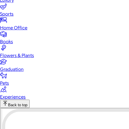
Luxury
Sports
Home Office
Books
Flowers & Plants
Graduation
Pets
Experiences
Back to top