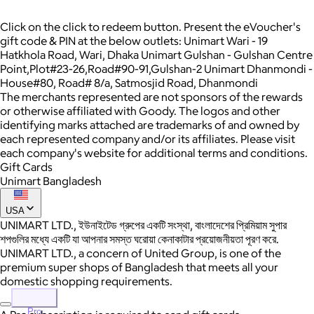
Click on the click to redeem button.
Present the eVoucher's
gift code & PIN at the below outlets: Unimart Wari - 19
Hatkhola Road, Wari, Dhaka Unimart Gulshan - Gulshan Centre
Point,Plot#23-26,Road#90-91,Gulshan-2 Unimart Dhanmondi -
House#80, Road# 8/a, Satmosjid Road, Dhanmondi
The merchants represented are not sponsors of the rewards
or otherwise affiliated with Goody. The logos and other
identifying marks attached are trademarks of and owned by
each represented company and/or its affiliates. Please visit
each company's website for additional terms and conditions.
Gift Cards
Unimart Bangladesh
USA
UNIMART LTD., ইউনাইটেড গ্রুপের একটি সংস্থা, বাংলাদেশের প্রিমিয়াম সুপার
শপগুলির মধ্যে একটি যা আপনার সমস্ত ঘরোয়া কেনাকাটার প্রয়োজনীয়তা পূরণ করে.
UNIMART LTD., a concern of United Group, is one of the
premium super shops of Bangladesh that meets all your
domestic shopping requirements.
Pro