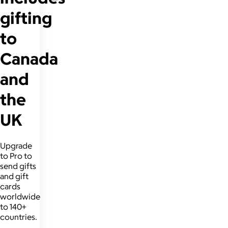
gifting
to
Canada
and
the
UK
Upgrade
to Pro to
send gifts
and gift
cards
worldwide
to 140+
countries.