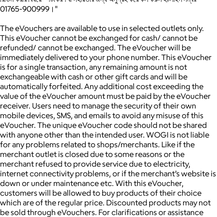
01765-900999।"
The eVouchers are available to use in selected outlets only.
This eVoucher cannot be exchanged for cash/ cannot be
refunded/ cannot be exchanged.
The eVoucher will be
immediately delivered to your phone number.
This eVoucher
is for a single transaction, any remaining amount is not
exchangeable with cash or other gift cards and will be
automatically forfeited.
Any additional cost exceeding the
value of the eVoucher amount must be paid by the eVoucher
receiver.
Users need to manage the security of their own
mobile devices, SMS, and emails to avoid any misuse of this
eVoucher.
The unique eVoucher code should not be shared
with anyone other than the intended user.
WOGI is not liable
for any problems related to shops/merchants. Like if the
merchant outlet is closed due to some reasons or the
merchant refused to provide service due to electricity,
internet connectivity problems, or if the merchant’s website is
down or under maintenance etc.
With this eVoucher,
customers will be allowed to buy products of their choice
which are of the regular price. Discounted products may not
be sold through eVouchers.
For clarifications or assistance