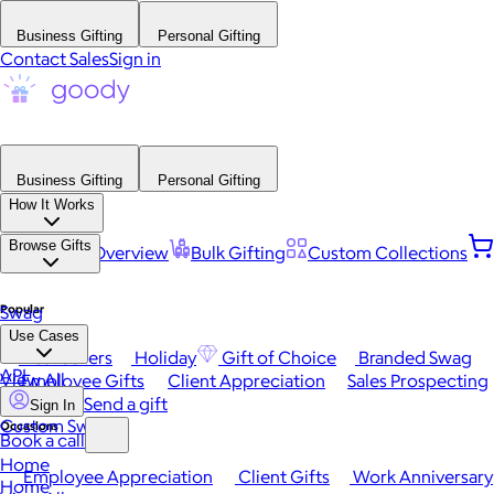
Business Gifting
Personal Gifting
Contact Sales
Sign in
Business Gifting
Personal Gifting
How It Works
Browse Gifts
Platform Overview
Bulk Gifting
Custom Collections
Popular
Swag
Use Cases
Best Sellers
Holiday
Gift of Choice
Branded Swag
API
View All
Employee Gifts
Client Appreciation
Sales Prospecting
Send a gift
Sign In
Custom Swag
Occasions
Book a call
Home
Employee Appreciation
Client Gifts
Work Anniversary
Home