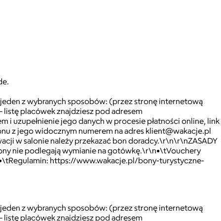
de.
na jeden z wybranych sposobów: (przez stronę internetową
– listę placówek znajdziesz pod adresem
 uzupełnienie jego danych w procesie płatności online, link
 bonu z jego widocznym numerem na adres klient@wakacje.pl
acji w salonie należy przekazać bon doradcy.\r\n\r\nZASADY
ny nie podlegają wymianie na gotówkę.\r\n•\tVouchery
n•\tRegulamin: https://www.wakacje.pl/bony-turystyczne-
na jeden z wybranych sposobów: (przez stronę internetową
– listę placówek znajdziesz pod adresem