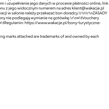
 uzupełnienie jego danych w procesie płatności online, link
 bonu z jego widocznym numerem na adres klient@wakacje.pl
acji w salonie należy przekazać bon doradcy.\r\n\r\nZASADY
ny nie podlegają wymianie na gotówkę.\r\n•\tVouchery
n•\tRegulamin: https://www.wakacje.pl/bony-turystyczne-
ying marks attached are trademarks of and owned by each