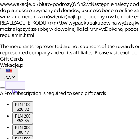
www.wakacje.pl/biuro-podrozy)\r\n2.\tNastępnie należy dodać
do płatności otrzymany od doradcy, płatność bonem online za
wraz z numerem zamówienia (najlepiej podanym w temacie e-m
REALIZACJI E-KODU:\r\n•\tW wypadku zakupów na wyższą kwo
można łączyć ze sobą w dowolnej ilości.\r\n•\tDokonaj pozo
regulamin.html
The merchants represented are not sponsors of the rewards or
represented company and/or its affiliates. Please visit each c
Gift Cards
Wakacje.pl
USA
Pro
A Pro subscription is required to send gift cards
PLN 100
$26.82
PLN 200
$53.65
PLN 300
$80.47