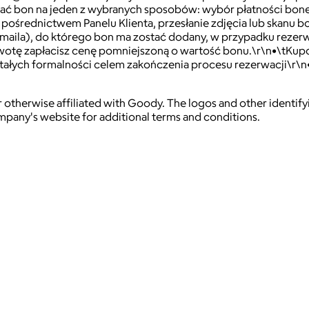
 bon na jeden z wybranych sposobów: wybór płatności bonem i
 pośrednictwem Panelu Klienta, przesłanie zdjęcia lub skanu
aila), do którego bon ma zostać dodany, w przypadku rezerw
tę zapłacisz cenę pomniejszoną o wartość bonu.\r\n•\tKupo
stałych formalności celem zakończenia procesu rezerwacji\r\
 otherwise affiliated with Goody. The logos and other identif
ompany's website for additional terms and conditions.