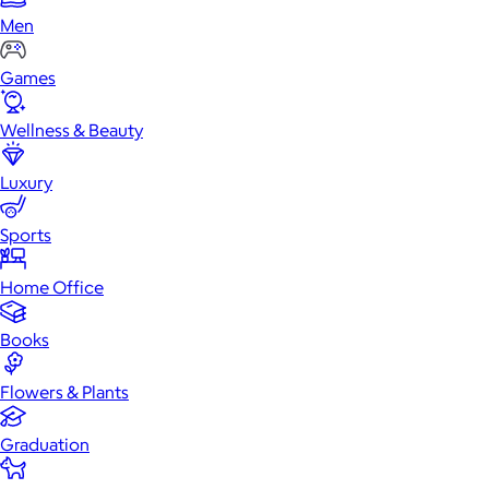
Men
Games
Wellness & Beauty
Luxury
Sports
Home Office
Books
Flowers & Plants
Graduation