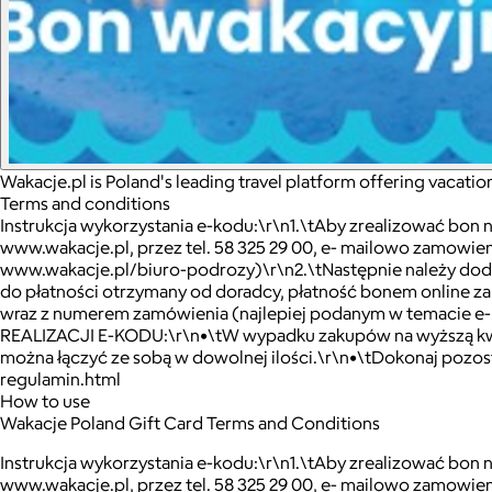
Wakacje.pl is Poland's leading travel platform offering vacatio
Terms and conditions
Instrukcja wykorzystania e-kodu:\r\n1.\tAby zrealizować bon
www.wakacje.pl, przez tel. 58 325 29 00, e- mailowo zamowie
www.wakacje.pl/biuro-podrozy)\r\n2.\tNastępnie należy dodać
do płatności otrzymany od doradcy, płatność bonem online za
wraz z numerem zamówienia (najlepiej podanym w temacie e-m
REALIZACJI E-KODU:\r\n•\tW wypadku zakupów na wyższą kwo
można łączyć ze sobą w dowolnej ilości.\r\n•\tDokonaj pozo
regulamin.html
How to use
Wakacje Poland Gift Card Terms and Conditions
Instrukcja wykorzystania e-kodu:\r\n1.\tAby zrealizować bon
www.wakacje.pl, przez tel. 58 325 29 00, e- mailowo zamowie