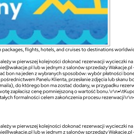
n packages, flights, hotels, and cruises to destinations worldwi
 należy w pierwszej kolejności dokonać rezerwacji wycieczki 
nie@wakacje.pl lub w jednym z salonów sprzedaży Wakacje.pl 
 bon na jeden z wybranych sposobów: wybór płatności bonem i
 pośrednictwem Panelu Klienta, przesłanie zdjęcia lub skanu
aila), do którego bon ma zostać dodany, w przypadku rezerw
tę zapłacisz cenę pomniejszoną o wartość bonu.\r\n•\tKupo
stałych formalności celem zakończenia procesu rezerwacji\r\
 należy w pierwszej kolejności dokonać rezerwacji wycieczki 
nie@wakacje.pl lub w jednym z salonów sprzedaży Wakacje.pl 